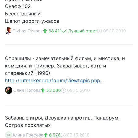
Снафф 102
Бессердечный
Шепот дороги ужасов
Olzhas Okasov
88 411
Лучший ответ
09.10.2010
Страшилы - замечательный фильм, и мистика, и
комедия, и триллер. Захватывает, хоть и
старенький (1996)
http://rutracker.org/forum/viewtopic.php
...
Юлия Попова
53 086
09.10.2010
Забавные игры, Девушка напротив, Пандорум,
Остров проклятых
Алина Гресева
6 576
09.10.2010
АГ