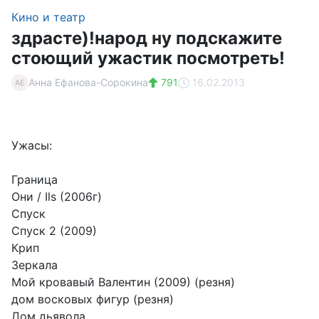
Кино и театр
здрасте)!народ ну подскажите
стоющий ужастик посмотреть!
Анна Ефанова-Сорокина
791
16.02.2013
АЕ
Ужасы:
Граница
Они / Ils (2006г)
Спуск
Спуск 2 (2009)
Крип
Зеркала
Мой кровавый Валентин (2009) (резня)
дом восковых фигур (резня)
Дом дьявола