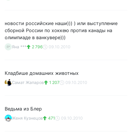
новости российские наши))) ) или выступление
сборной России по хоккею против канады на
олимпиаде в ванкувере)))
Яна ***
2 796
09.10.2010
Я*
Кладбише домашних животных
Самат Жапаров
1 207
09.10.2010
Ведьма из Блер
Женя Кузнецов
471
09.10.2010