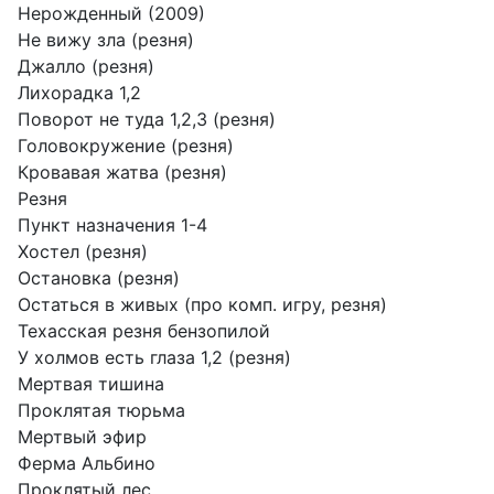
Нерожденный (2009)
Не вижу зла (резня)
Джалло (резня)
Лихорадка 1,2
Поворот не туда 1,2,3 (резня)
Головокружение (резня)
Кровавая жатва (резня)
Резня
Пункт назначения 1-4
Хостел (резня)
Остановка (резня)
Остаться в живых (про комп. игру, резня)
Техасская резня бензопилой
У холмов есть глаза 1,2 (резня)
Мертвая тишина
Проклятая тюрьма
Мертвый эфир
Ферма Альбино
Проклятый лес