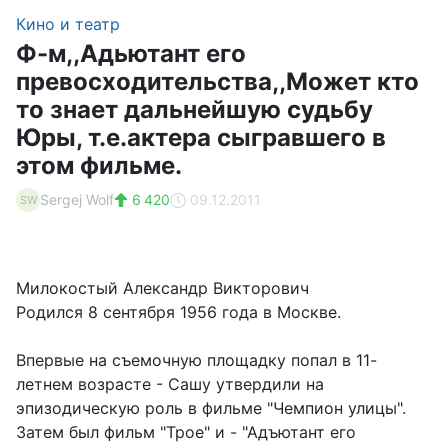
Кино и театр
Ф-м,,Адьютант его
превосходительства,,Может кто
то знает дальнейшую судьбу
Юры, т.е.актера сыгравшего в
этом фильме.
Sergej Wolf
6 420
09.12.2011
SW
Милокостый Александр Викторович
Родился 8 сентября 1956 года в Москве.
Впервые на съемочную площадку попал в 11-
летнем возрасте - Сашу утвердили на
эпизодическую роль в фильме "Чемпион улицы".
Затем был фильм "Трое" и - "Адъютант его