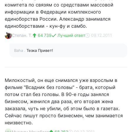
комитета по связям со средствами массовой
информации в Федерации комплексного
единоборства России. Александр занимался
единоборствами - кун-фу и самбо.
Степан. Т.
64 739
Лучший ответ
09.12.2011
Baha .
Тезка Привет!
Милокостый, он еще снимался уже взрослым в
фильме "Всадник без головы" - брата, который
потом стал без головы. В 90-е годы занялся
бизнесом, женился два раза, его вторая жена
заказала, чуть не убили, об этом было в газетах.
Сейчас пишут просто бизнесмен, чем занимается
неизвестно.
Муслим Манабаев
68 262
09.12.2011