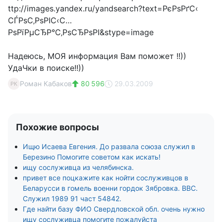
ttp://images.yandex.ru/yandsearch?text=РєРѕРґС‹
СЃРѕС‚РѕРІС‹С…
РѕРїРµСЂР°С‚РѕСЂРѕРІ&stype=image
Надеюсь, МОЯ информация Вам поможет !!))
УдаЧки в поиске!!))
Роман Кабаков
80 596
29.03.2009
РК
Похожие вопросы
Ищю Исаева Евгения. До развала союза служил в
Березино Помогите советом как искать!
ищу сослуживца из челябинска.
привет все поцкажите как нойти сослуживцов в
Беларусси в гомель военни гордок Зябровка. ВВС.
Служил 1989 91 част 54842.
Где найти базу ФИО Свердловской обл. очень нужно
ищу сослуживца помогите пожалуйста