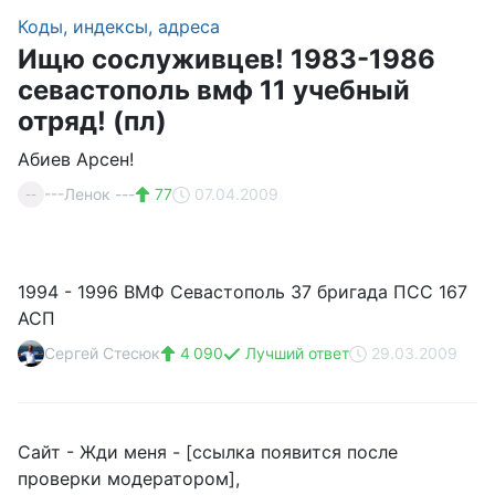
Коды, индексы, адреса
Ищю сослуживцев! 1983-1986
севастополь вмф 11 учебный
отряд! (пл)
Абиев Арсен!
---Ленок ---
77
07.04.2009
--
1994 - 1996 ВМФ Севастополь 37 бригада ПСС 167
АСП
Сергей Стесюк
4 090
Лучший ответ
29.03.2009
Сайт - Жди меня - [ссылка появится после
проверки модератором],