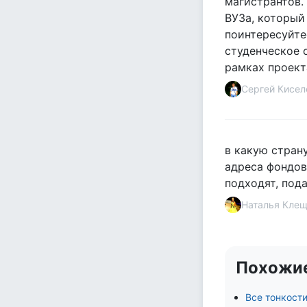
магистрантов.
ВУЗа, который
поинтересуйте
студенческое 
рамках проект
Сергей Кисел
в какую стран
адреса фондов
подходят, под
Наталья Кле
Похожи
Все тонкости