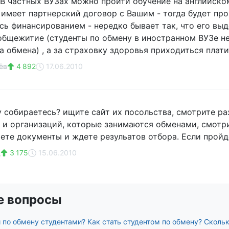
 В частных ВУЗах можно пройти обучение на английско
 имеет партнерский договор с Вашим - тогда будет пр
сь финансированием - нередко бывает так, что его выд
общежитие (студенты по обмену в иностранном ВУЗе не 
а обмена) , а за страховку здоровья приходиться плати
ёв
4 892
17.06.2010
у собираетесь? ищите сайт их посольства, смотрите ра
 и организаций, которые занимаются обменами, смотр
аете документы и ждете резульатов отбора. Если пройд
щ
3 175
15.06.2010
е вопросы
 по обмену студентами? Как стать студентом по обмену? Скольк