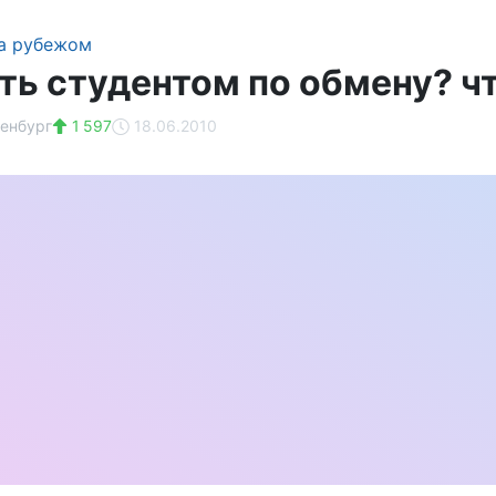
а рубежом
ать студентом по обмену? ч
енбург
1 597
18.06.2010