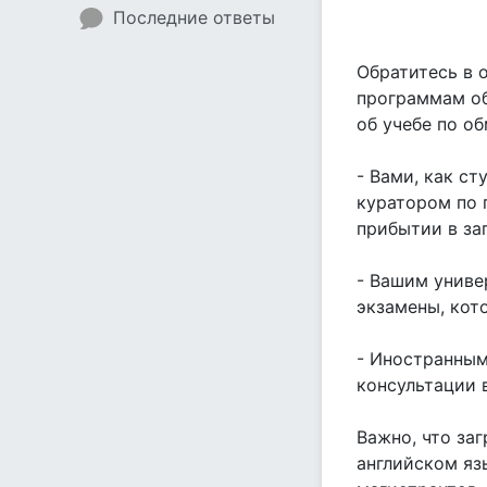
Последние ответы
Обратитесь в 
программам об
об учебе по о
- Вами, как с
куратором по 
прибытии в за
- Вашим униве
экзамены, кот
- Иностранным
консультации в
Важно, что за
английском язы