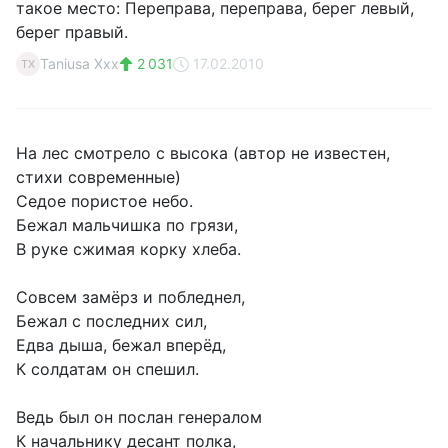
такое место: Переправа, переправа, берег левый,
берег правый.
Taniusa Xxx
2 031
17.02.2010
TX
На лес смотрело с высока (автор не известен,
стихи современные)
Седое пористое небо.
Бежал мальчишка по грязи,
В руке сжимая корку хлеба.
Совсем замёрз и побледнел,
Бежал с последних сил,
Едва дыша, бежал вперёд,
К солдатам он спешил.
Ведь был он послан генералом
К начальнику десант полка,