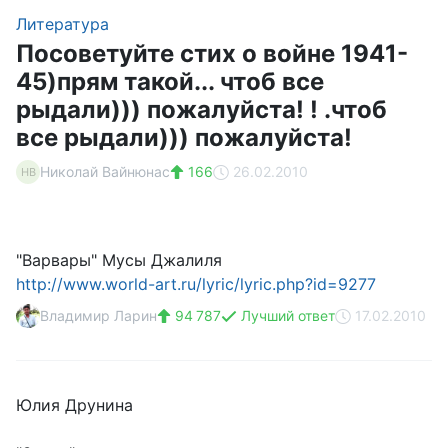
Литература
Посоветуйте стих о войне 1941-
45)прям такой... чтоб все
рыдали))) пожалуйста! ! .чтоб
все рыдали))) пожалуйста!
Николай Вайнюнас
166
26.02.2010
НВ
"Варвары" Мусы Джалиля
http://www.world-art.ru/lyric/lyric.php?id=9277
Владимир Ларин
94 787
Лучший ответ
17.02.2010
Юлия Друнина