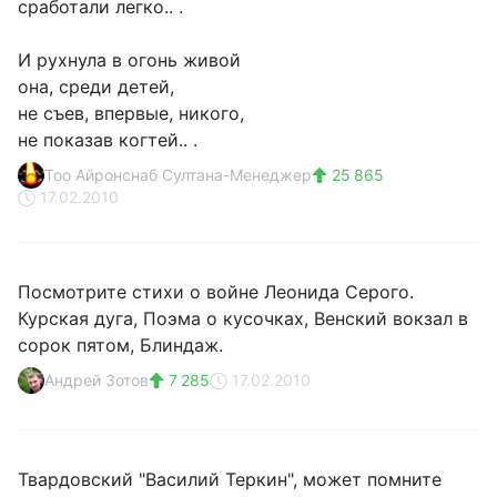
сработали легко.. .
И рухнула в огонь живой
она, среди детей,
не съев, впервые, никого,
не показав когтей.. .
Тоо Айронснаб Султана-Менеджер
25 865
17.02.2010
Посмотрите стихи о войне Леонида Серого.
Курская дуга, Поэма о кусочках, Венский вокзал в
сорок пятом, Блиндаж.
Андрей Зотов
7 285
17.02.2010
Твардовский "Василий Теркин", может помните