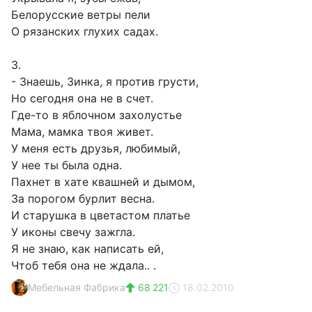
Белорусские ветры пели
О рязанских глухих садах.
3.
- Знаешь, Зинка, я против грусти,
Но сегодня она не в счет.
Где-то в яблочном захолустье
Мама, мамка твоя живет.
У меня есть друзья, любимый,
У нее ты была одна.
Пахнет в хате квашней и дымом,
За порогом бурлит весна.
И старушка в цветастом платье
У иконы свечу зажгла.
Я не знаю, как написать ей,
Чтоб тебя она не ждала.. .
Мебельная Фабрика
68 221
18.02.2010