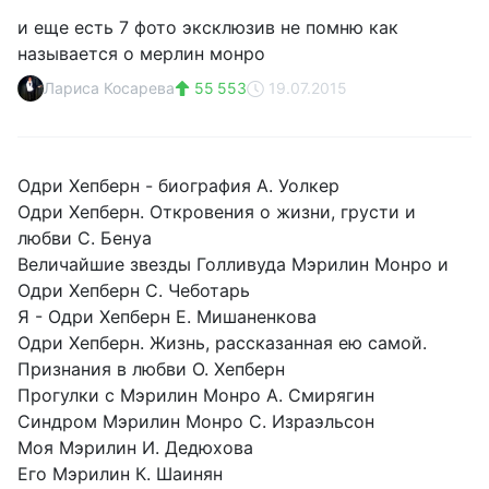
и еще есть 7 фото эксклюзив не помню как
называется о мерлин монро
Лариса Косарева
55 553
19.07.2015
Одри Хепберн - биография А. Уолкер
Одри Хепберн. Откровения о жизни, грусти и
любви С. Бенуа
Величайшие звезды Голливуда Мэрилин Монро и
Одри Хепберн С. Чеботарь
Я - Одри Хепберн Е. Мишаненкова
Одри Хепберн. Жизнь, рассказанная ею самой.
Признания в любви О. Хепберн
Прогулки с Мэрилин Монро А. Смирягин
Синдром Мэрилин Монро С. Израэльсон
Моя Мэрилин И. Дедюхова
Его Мэрилин К. Шаинян