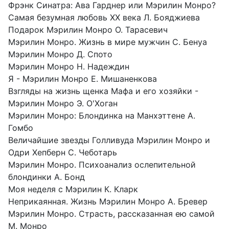
Фрэнк Синатра: Ава Гарднер или Мэрилин Монро?
Самая безумная любовь XX века Л. Бояджиева
Подарок Мэрилин Монро О. Тарасевич
Мэрилин Монро. Жизнь в мире мужчин С. Бенуа
Мэрилин Монро Д. Спото
Мэрилин Монро Н. Надеждин
Я - Мэрилин Монро Е. Мишаненкова
Взгляды на жизнь щенка Мафа и его хозяйки -
Мэрилин Монро Э. О'Хоган
Мэрилин Монро: Блондинка на Манхэттене А.
Гомбо
Величайшие звезды Голливуда Мэрилин Монро и
Одри Хепберн С. Чеботарь
Мэрилин Монро. Психоанализ ослепительной
блондинки А. Бонд
Моя неделя с Мэрилин К. Кларк
Неприкаянная. Жизнь Мэрилин Монро А. Бревер
Мэрилин Монро. Страсть, рассказанная ею самой
М. Монро