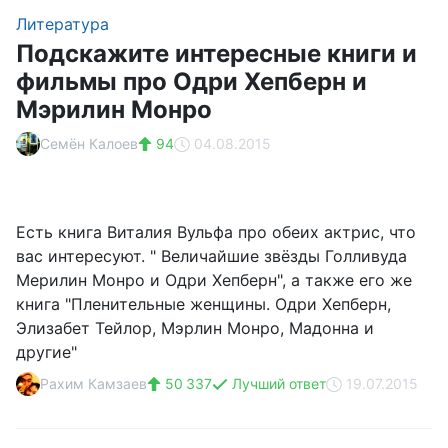
Литература
Подскажите интересные книги и
фильмы про Одри Хепберн и
Мэрилин Монро
Семён Калоев
94
04.08.2015
Есть книга Виталия Вульфа про обеих актрис, что
вас интересуют. " Величайшие звёзды Голливуда
Мерилин Монро и Одри Хепберн", а также его же
книга "Пленительные женщины. Одри Хепберн,
Элизабет Тейлор, Мэрлин Монро, Мадонна и
другие"
Рахим Камзаев
50 337
Лучший ответ
19.07.2015