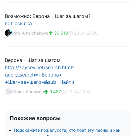
Возможно: Верона - Шаг за шагом?
вот ссылка
Irina Amelchakova
30 510
23.04.2008
Верона - Шаг за шагом
http://zaycev.net/search.html?
query_search=+Верона+-
+Шаг+за+шагом&sub=Найти!
Солех Косимов
9 487
23.04.2008
СК
Похожие вопросы
Подскажите пожалуйста, кто поет эту песню и как