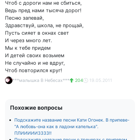
Чтоб с дороги нам не сбиться,
Ведь пред нами тысяча дорог!
Песню запевай,
Здравствуй, школа, не прощай,
Пусть сияет в окнах свет
И через много лет.
Мы к тебе придем
И детей своих возьмем
Не случайно и не вдруг,
Чтоб повторился круг!
***малышка В Небесах***
204
19.05.2011
Похожие вопросы
Подскажите название песни Кати Огонек. В припеве-
"А любовь-она как в ладони капелька".
ПЛИИИИИЗЗЗЗ!!
Подскажите название песни о тренерах с припевом