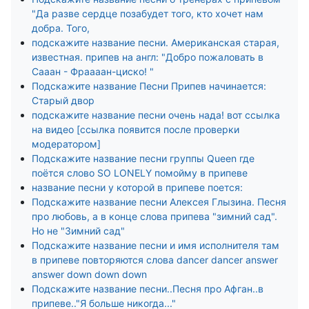
"Да разве сердце позабудет того, кто хочет нам
добра. Того,
подскажите название песни. Американская старая,
известная. припев на англ: "Добро пожаловать в
Сааан - Фраааан-циско! "
Подскажите название Песни Припев начинается:
Старый двор
подскажите название песни очень нада! вот ссылка
на видео [ссылка появится после проверки
модератором]
Подскажите название песни группы Queen где
поётся слово SO LONELY помойму в припеве
название песни у которой в припеве поется:
Подскажите название песни Алексея Глызина. Песня
про любовь, а в конце слова припева "зимний сад".
Но не "Зимний сад"
Подскажите название песни и имя исполнителя там
в припеве повторяются слова dancer dancer answer
answer down down down
Подскажите название песни..Песня про Афган..в
припеве.."Я больше никогда..."