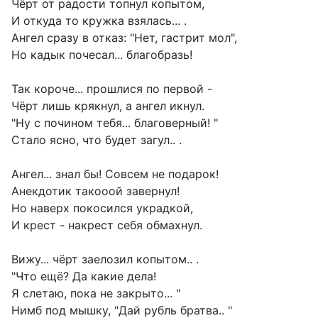
Чёрт от радости топнул копытом,
И откуда то кружка взялась... .
Ангел сразу в отказ: "Нет, гастрит мол",
Но кадык почесал... благобразь!
Так короче... прошлися по первой -
Чёрт лишь крякнул, а ангел икнул.
"Ну с почином тебя... благоверный! "
Стало ясно, что будет загул.. .
Ангел... знал бы! Совсем не подарок!
Анекдотик такооой завернул!
Но наверх покосился украдкой,
И крест - накрест себя обмахнул.
Вижу... чёрт заелозил копытом.. .
"Что ещё? Да какие дела!
Я слетаю, пока не закрыто... "
Нимб под мышку, "Дай рубль братва.. "