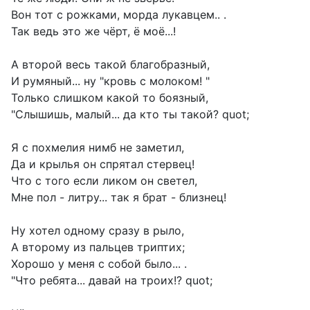
Вон тот с рожками, морда лукавцем.. .
Так ведь это же чёрт, ё моё...!
А второй весь такой благобразный,
И румяный... ну "кровь с молоком! "
Только слишком какой то боязный,
"Слышишь, малый... да кто ты такой? quot;
Я с похмелия нимб не заметил,
Да и крылья он спрятал стервец!
Что с того если ликом он светел,
Мне пол - литру... так я брат - близнец!
Ну хотел одному сразу в рыло,
А второму из пальцев триптих;
Хорошо у меня с собой было... .
"Что ребята... давай на троих!? quot;