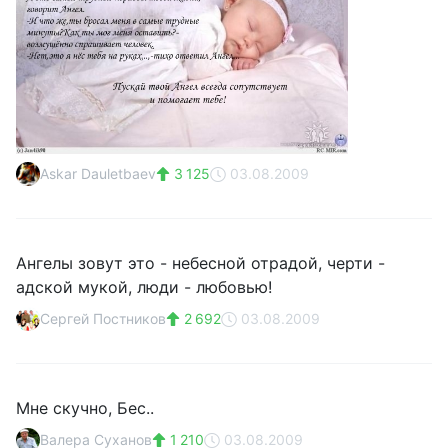
Askar Dauletbaev
3 125
03.08.2009
Ангелы зовут это - небесной отрадой, черти -
адской мукой, люди - любовью!
Сергей Постников
2 692
03.08.2009
Мне скучно, Бес..
Валера Суханов
1 210
03.08.2009