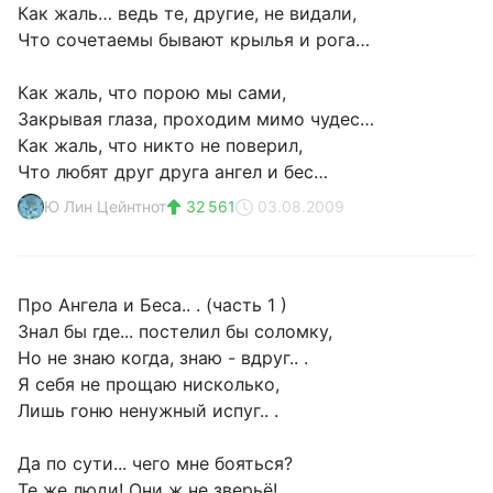
Как жаль… ведь те, другие, не видали,
Что сочетаемы бывают крылья и рога…
Как жаль, что порою мы сами,
Закрывая глаза, проходим мимо чудес…
Как жаль, что никто не поверил,
Что любят друг друга ангел и бес…
Ю Лин Цейнтнот
32 561
03.08.2009
Про Ангела и Беса.. . (часть 1 )
Знал бы где... постелил бы соломку,
Но не знаю когда, знаю - вдруг.. .
Я себя не прощаю нисколько,
Лишь гоню ненужный испуг.. .
Да по сути... чего мне бояться?
Те же люди! Они ж не зверьё!