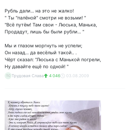
Рубль дали... на это не жалко!
" Ты "палёной" смотри не возьми! "
"Всё путём! Там свои - Люська, Манька,
Продадут, лишь бы были рубли... "
Мы и глазом моргнуть не успели;
Он назад... да весёлый такой.. .
Чёрт сказал: "Люська с Манькой погрели,
Ну давайте ещё по одной! "
Трудовая Слава
4 046
03.08.2009
ТС