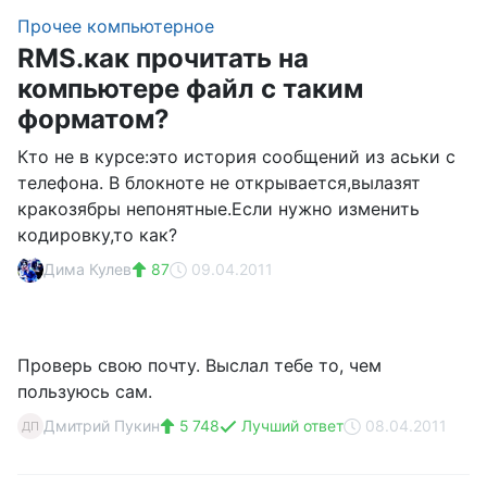
Прочее компьютерное
RMS.как прочитать на
компьютере файл с таким
форматом?
Кто не в курсе:это история сообщений из аськи с
телефона. В блокноте не открывается,вылазят
кракозябры непонятные.Если нужно изменить
кодировку,то как?
Дима Кулев
87
09.04.2011
Проверь свою почту. Выслал тебе то, чем
пользуюсь сам.
Дмитрий Пукин
5 748
Лучший ответ
08.04.2011
ДП