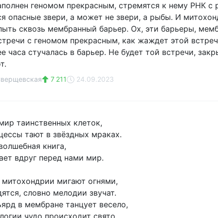
аполнен геномом прекрасным, стремятся к нему РНК с 
я опасные звери, а может не звери, а рыбы. И митохон
лыть сквозь мембранный барьер. Ох, эти барьеры, мемб
стречи с геномом прекрасным, как жаждет этой встре
ее часа стучалась в барьер. Не будет той встречи, зак
т.
Сверщевская
7 211
24.09.2023
мир таинственных клеток,
цессы тают в звёздных мраках.
волшебная книга,
ает вдруг перед нами мир.
, митохондрии мигают огнями,
ятся, словно мелодии звучат.
ярд в мембране танцует весело,
ологии чудо происходит свято.