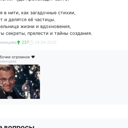
 в нити, как загадочные стихии,
т и делятся её частицы.
тельница жизни и вдохновения,
ты секреты, прелести и тайны создания.
юменцева
237
24.09.2023
бочки огромное ❤
юменцева
е вопросы