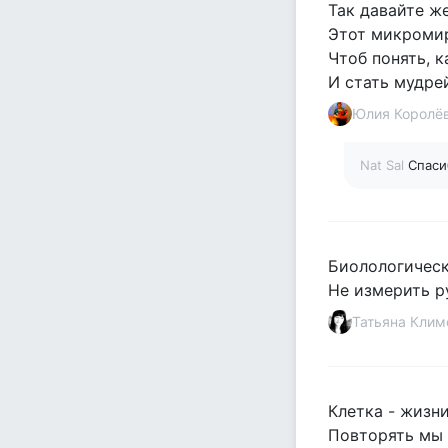
Так давайте ж
Этот микроми
Чтоб понять, к
И стать мудрей
Юлия Королё
Nat Sal
Спаси
Биолологическ
Не измерить р
Татьяна Клим
Клетка - жизни
Повторять мы 