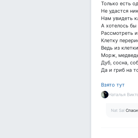
Только есть од
Не удастся ни
Нам увидеть к
А хотелось бы 
Рассмотреть и
Клетку перери
Ведь из клетки
Морж, медведь,
Дуб, сосна, со
Да и гриб на т
Взято тут
Наталья Викт
Nat Sal
Спаси