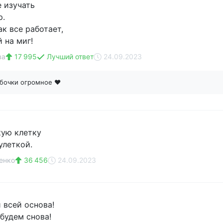
е изучать
р.
ак все работает,
 на миг!
ва
17 995
Лучший ответ
24.09.2023
бочки огромное ❤
ую клетку
улеткой.
енко
36 456
24.09.2023
 всей основа!
будем снова!