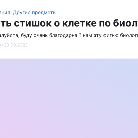
ния: Другие предметы
ть стишок о клетке по био
луйста, буду очень благодарна ? нам эту фигню биолог
28.09.2023