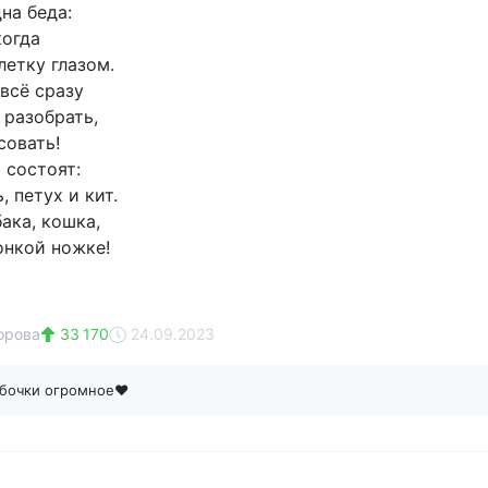
на беда:
когда
летку глазом.
всё сразу
 разобрать,
совать!
 состоят:
 петух и кит.
бака, кошка,
онкой ножке!
орова
33 170
24.09.2023
бочки огромное❤