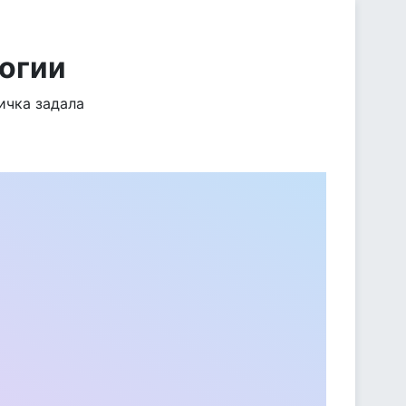
логии
ичка задала