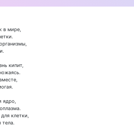
к в мире,
летки.
организмы,
и.
знь кипит,
ножаясь.
вместе,
могая.
 ядро,
оплазма.
 для клетки,
 тела.