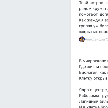
Твой остров н
рядом кружатс
помогают, доп
Как жажду я в
гриппа уж бол
закрытых воро
Александра 
В микроскопе 
Где жизни про
Биология, как 
Клетку открыв
Ядро в центре
Рибосомы труд
Липидный биль
И в клетке би