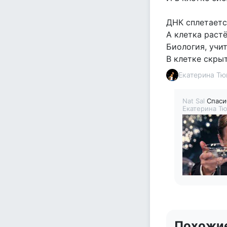
ДНК сплетается
А клетка растё
Биология, учи
В клетке скры
Екатерина Т
Nat Sal
Спаси
Екатерина Т
Похожи