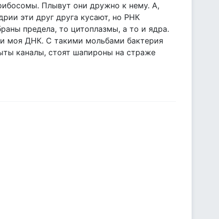
рибосомы. Плывут они дружно к нему. А,
дрии эти друг друга кусают, но РНК
раны предела, то цитоплазмы, а то и ядра.
чи моя ДНК. С такими мольбами бактерия
рыты каналы, стоят шапироны на страже