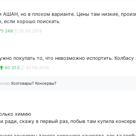
ля АШАН, но в плохом варианте. Цены там низкие, прои
, если хорошо поискать.
75 249
30.06.2019
жно покупать то, что невозможно испортить. Колбасу з
80 353
30.06.2019
нкова
Хозтовары? Консервы?
только химию
и ради, скажу в первый раз, побыв там купила консер
речала консервы такого хорошего качества, как та горб