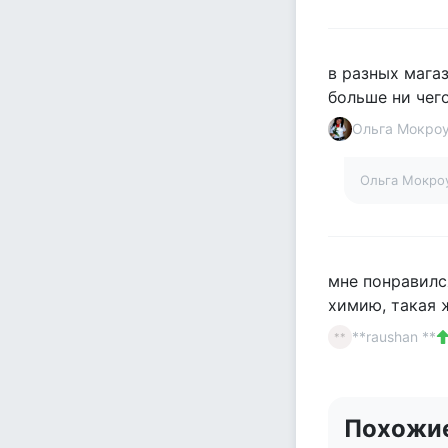
в разных мага
больше ни чег
Ольга Мокро
Ольга Мокро
мне понравился
химию, такая 
**raushan **
**
Похожи