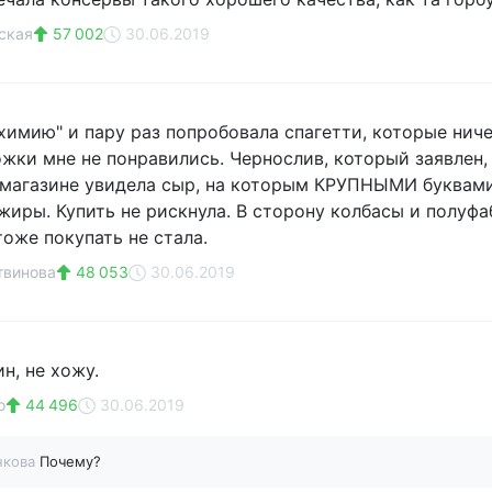
ская
57 002
30.06.2019
химию" и пару раз попробовала спагетти, которые ниче
Рожки мне не понравились. Чернослив, который заявлен,
 магазине увидела сыр, на которым КРУПНЫМИ буквами 
жиры. Купить не рискнула. В сторону колбасы и полуф
оже покупать не стала.
твинова
48 053
30.06.2019
ин, не хожу.
о
44 496
30.06.2019
нкова
Почему?