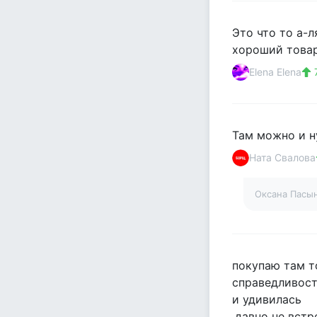
Это что то а-
хороший товар
Elena Elena
Там можно и ну
Ната Свалова
Оксана Пасы
покупаю там 
справедливост
и удивилась
.давно не вст