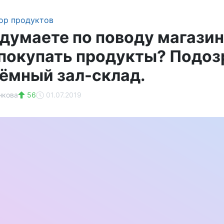
ор продуктов
 думаете по поводу магази
 покупать продукты? Подоз
тёмный зал-склад.
нкова
56
01.07.2019