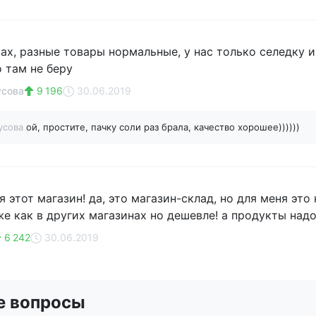
зах, разные товары нормальные, у нас только селедку 
о там не беру
усова
9 196
30.06.2019
усова
ой, простите, пачку соли раз брала, качество хорошее))))))
 этот магазин! да, это магазин-склад, но для меня эт
же как в других магазинах но дешевле! а продукты надо
6 242
30.06.2019
е вопросы