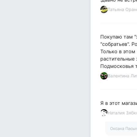
Татьяна Оран
Покупаю там "
"собратьев". 
Только в этом
растительные 
Подмосковья т
Валентина Ли
Я в этот магаз
Наталия Зябк
Оксана Пасы