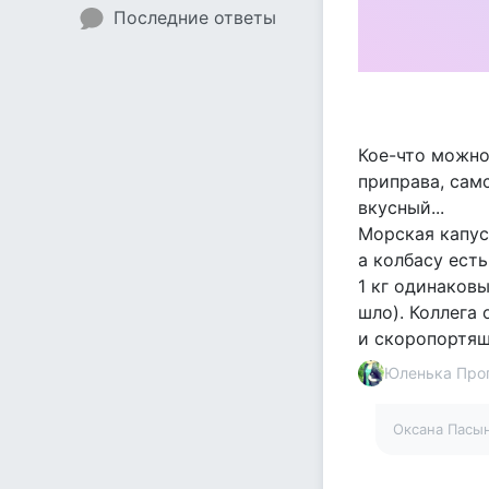
Последние ответы
Кое-что можно 
приправа, самс
вкусный...
Морская капуст
а колбасу есть
1 кг одинаковы
шло). Коллега 
и скоропортящи
Юленька Про
Оксана Пасы