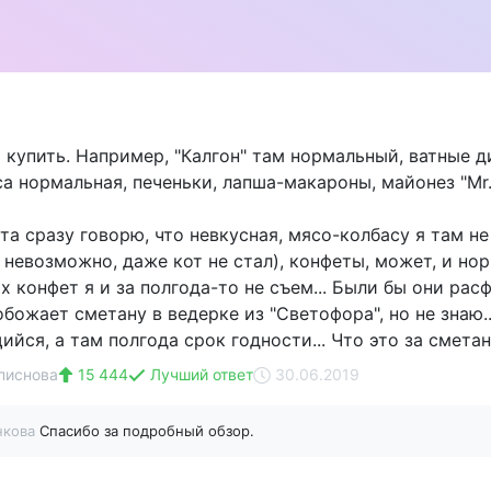
купить. Например, "Калгон" там нормальный, ватные ди
а нормальная, печеньки, лапша-макароны, майонез "Mr.
а сразу говорю, что невкусная, мясо-колбасу я там не
 невозможно, даже кот не стал), конфеты, может, и но
х конфет я и за полгода-то не съем... Были бы они ра
обожает сметану в ведерке из "Светофора", но не знаю
йся, а там полгода срок годности... Что это за сметан
писнова
15 444
Лучший ответ
30.06.2019
нкова
Спасибо за подробный обзор.