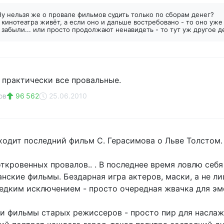
Ну нельзя же о провале фильмов судить только по сборам денег?
 кинотеатра живёт, а если оно и дальше востребовано - то оно уже
о забыли... или просто продолжают ненавидеть - то тут уж другое д
 практически все провальные.
ов
96 562
25.06.2010
ходит последний фильм С. Герасимова о Льве Толстом.
откровенных провалов.. . В последнее время ловлю себя
нские фильмы. Бездарная игра актеров, маски, а не ли
редким исключением - просто очередная жвачка для эмо
 фильмы старых режиссеров - просто пир для наслажд