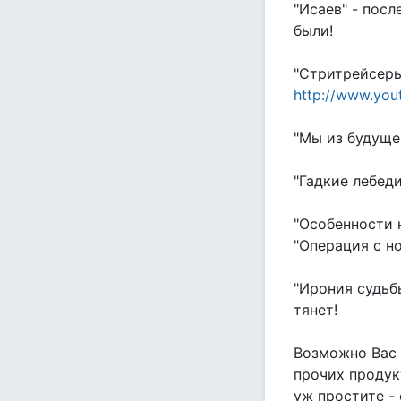
"Исаев" - пос
были!
"Стритрейсеры
http://www.yo
"Мы из будуще
"Гадкие лебеди
"Особенности 
"Операция с н
"Ирония судьб
тянет!
Возможно Вас 
прочих продук
уж простите -