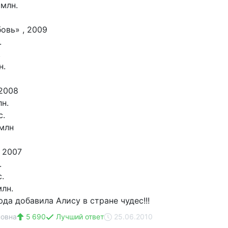
 млн.
овь» , 2009
.
.
н.
 2008
н.
с.
 млн
, 2007
.
.
млн.
да добавила Алису в стране чудес!!!
овна
5 690
Лучший ответ
25.06.2010