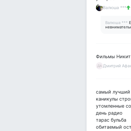
Валюша ***
Валюша ***
Е
невнимательн
Фильмы Никиты
Дмитрий Афа
ДА
самый лучший 
каникулы стро
утомленные с
день радио
тарас бульба
обитаемый ос