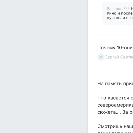
Валюша ***
Кино и после
ну а если ег
Почему 10-они
Сергей Светл
СС
На память при
Что касается 
североамерика
сюжета.. . За 
Смотришь наши