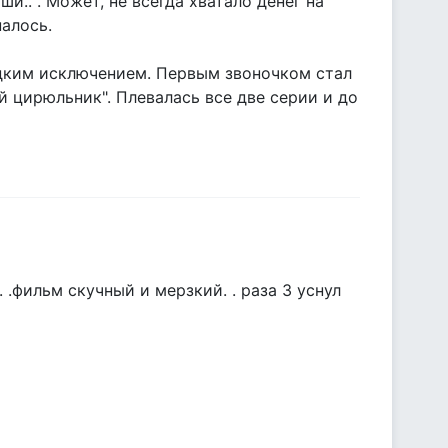
и.. . Может, не всегда хватало денег на
палось.
едким исключением. Первым звоночком стал
цирюльник". Плевалась все две серии и до
 .фильм скучный и мерзкий. . раза 3 уснул