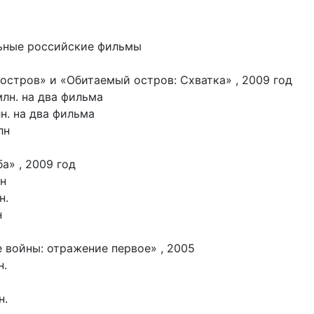
ьные российские фильмы
 остров» и «Обитаемый остров: Схватка» , 2009 год
млн. на два фильма
н. на два фильма
лн
ба» , 2009 год
н
н.
н
е войны: отражение первое» , 2005
н.
н.