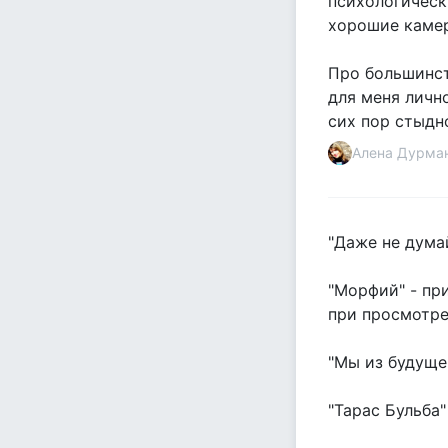
психологически
хорошие камер
Про большинст
для меня личн
сих пор стыдно 
Алена Дурма
"Даже не думай
"Морфий" - при
при просмотре.
"Мы из будущег
"Тарас Бульба