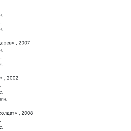
н.
.
н.
дарев» , 2007
н.
.
н.
» , 2002
.
с.
млн.
солдат» , 2008
.
с.