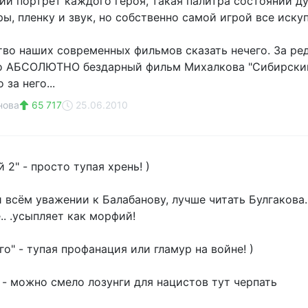
й портрет каждого героя, такая палитра состояний душ
ы, пленку и звук, но собственно самой игрой все иску
во наших современных фильмов сказать нечего. За р
о АБСОЛЮТНО бездарный фильм Михалкова "Сибирский 
за него...
нова
65 717
25.06.2010
 2" - просто тупая хрень! )
 всём уважении к Балабанову, лучше читать Булгакова..
. .усыпляет как морфий!
о" - тупая профанация или гламур на войне! )
" - можно смело лозунги для нацистов тут черпать