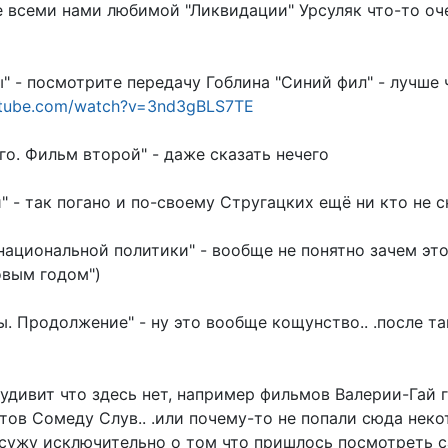
ле всеми нами любимой "Ликвидации" Урсуляк что-то оче
" - посмотрите передачу Гоблина "Синий фил" - лучше ч
utube.com/watch?v=3nd3gBLS7TE
го. Фильм второй" - даже сказать нечего
" - так погано и по-своему Стругацких ещё ни кто не с
национальной политики" - вообще не понятно зачем это
овым годом")
ы. Продолжение" - ну это вообще кощунство.. .после т
удивит что здесь нет, например фильмов Валерии-Гай 
тов Сомеду Слув.. .или почему-то не попали сюда нек
 сужу исключительно о том что пришлось посмотреть 