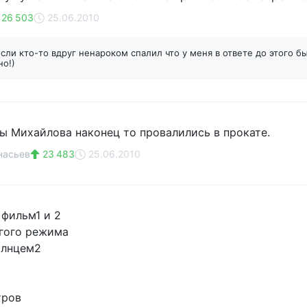
26 503
25.06.2010
сли кто-то вдруг ненароком спалил что у меня в ответе до этого б
о!)
 Михайлова наконец то провалились в прокате.
насьев
23 483
25.06.2010
фильм1 и 2
гого режима
олнцем2
тров