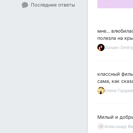
Последние ответы
мне... влюбила
полезла на кры
Dunaev Dmitr
классный филь
сама, как сказ
Елена Гордее
Милый и добры
Александр Ви
АВ