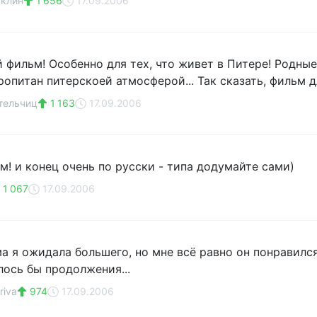
уклин
1 656
17.09.2006
 фильм! Особенно для тех, что живет в Питере! Родные 
опитан питерскоей атмосферой... Так сказать, фильм д
тельчиц
1 163
17.09.2006
м! и конец очень по русски - типа додумайте сами)
1 067
17.09.2006
ма я ожидала большего, но мне всё равно он понравилс
лось бы продолжения...
riva
974
17.09.2006