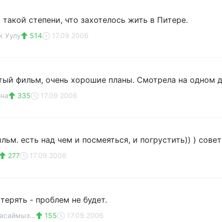
 такой степени, что захотелось жить в Питере.
к Уулу
514
17.09.2006
тый фильм, очень хорошие планы. Смотрела на одном д
ина
335
17.09.2006
льм. есть над чем и посмеяться, и погрустить)) ) сов
277
17.09.2006
терять - проблем не будет.
саймыз...
155
17.09.2006