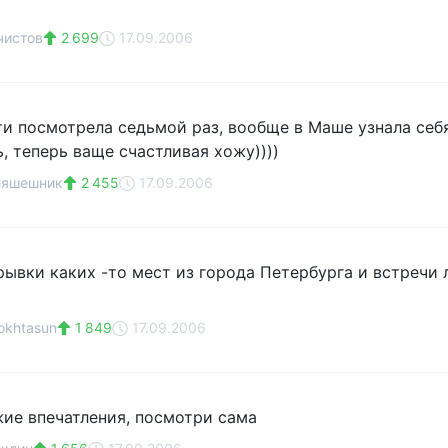
чистов
2 699
17.09.2006
и посмотрела седьмой раз, вообще в Маше узнала себя 
, теперь ваще счастливая хожу))))
ляшешник
2 455
17.09.2006
рывки каких -то мест из города Петербурга и встречи 
okhtasun
1 849
17.09.2006
жие впечатления, посмотри сама