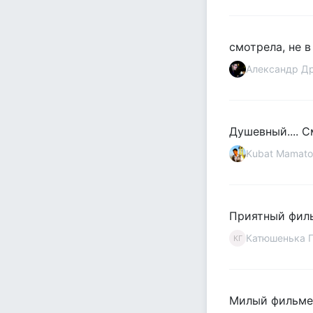
смотрела, не в
Александр Д
Душевный.... 
Kubat Mamato
Приятный филь
Катюшенька 
КГ
Милый фильмец