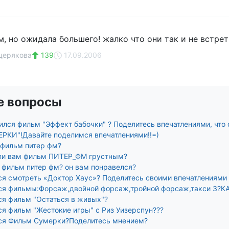
, но ожидала большего! жалко что они так и не встрети
щерякова
139
17.09.2006
е вопросы
ился фильм "Эффект бабочки" ? Поделитесь впечатлениями, что 
РКИ"!Давайте поделимся впечатлениями!!=)
 фильм питер фм?
ли вам фильм ПИТЕР_ФМ грустным?
 фильм питер фм? он вам понравелся?
ся смотреть «Доктор Хаус»? Поделитесь своими впечатлениями ,
ся фильмы:Форсаж,двойной форсаж,тройной форсаж,такси 3?КА
ся фильм "Остаться в живых"?
ся фильм "Жестокие игры" с Риз Уизерспун???
ся Фильм Сумерки?Поделитесь мнением?