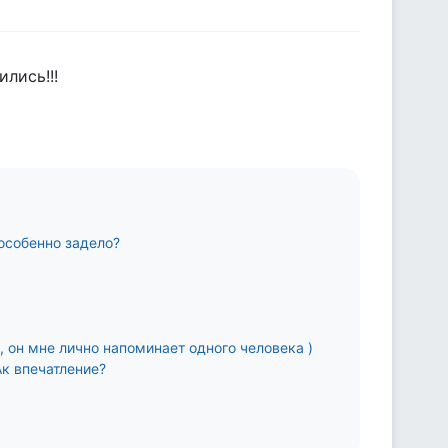
лись!!!
особенно задело?
 он мне лично напоминает одного человека )
к впечатление?