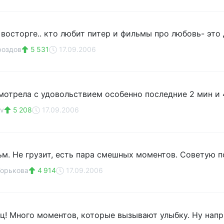
 восторге.. кто любит питер и фильмы про любовь- это 
роздов
5 531
17.09.2006
Смотрела с удовольствием особенно последние 2 мин и 
v
5 208
17.09.2006
м. Не грузит, есть пара смешных моментов. Советую п
Горькова
4 914
17.09.2006
! Много моментов, которые вызывают улыбку. Ну напр