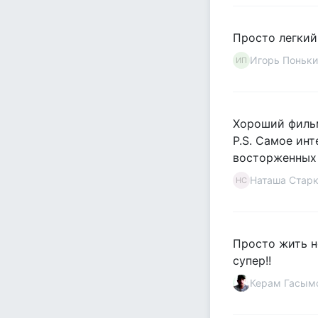
Просто легкий
Игорь Поньки
ИП
Хороший фильм,
P.S. Самое инт
восторженных 
Наташа Старк
НС
Просто жить н
супер!!
Керам Гасым