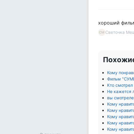
хороший фильм
Светочка Ме
СМ
Похожи
Кому понрав
Фильм "СУМЕ
Кто смотрел
Не кажется 
вы смотреле
Кому нравит
Кому нравит
Кому нравит
Кому нравит
Кому нравит