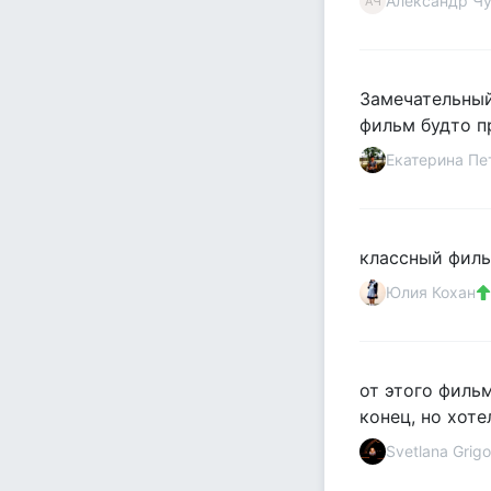
Александр Ч
АЧ
Замечательный
фильм будто пр
Екатерина Пе
классный филь
Юлия Кохан
от этого филь
конец, но хоте
Svetlana Grigo