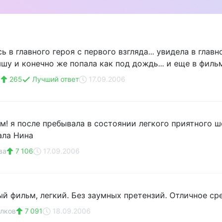
сь в главного героя с первого взгляда... увидела в глав
шу и конечно же попала как под дождь... и еще в филь
y
265
Лучший ответ
17.09.2006
м! я после пребывала в состоянии легкого приятного шо
ала Нина
ва
7 106
17.09.2006
й фильм, легкий. Без заумных претензий. Отличное ср
лков
7 091
18.09.2006