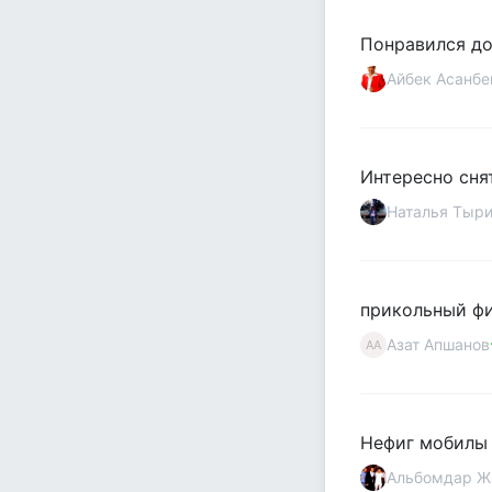
Понравился до
Айбек Асанбе
Интересно сня
Наталья Тыр
прикольный фи
Азат Апшанов
АА
Нефиг мобилы 
Альбомдар Жа