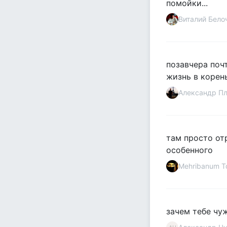
помойки...
Виталий Бело
позавчера почт
жизнь в корень
Александр П
там просто от
особенного
Mehribanum T
зачем тебе чу