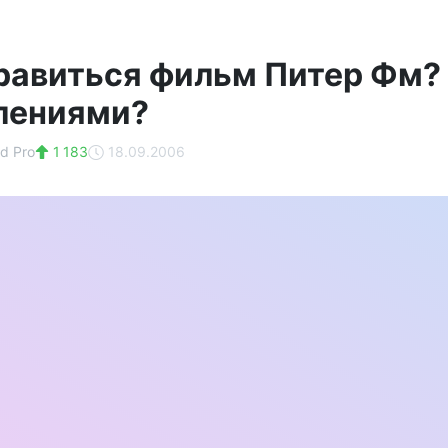
равиться фильм Питер Фм?
лениями?
d Pro
1 183
18.09.2006