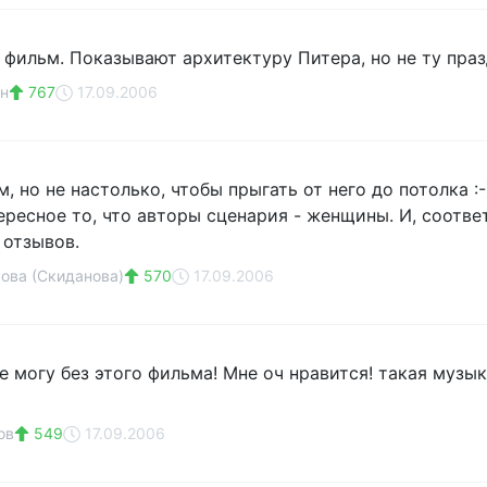
 фильм. Показывают архитектуру Питера, но не ту пра
н
767
17.09.2006
 но не настолько, чтобы прыгать от него до потолка :-
ересное то, что авторы сценария - женщины. И, соотве
отзывов.
ова (Скиданова)
570
17.09.2006
е могу без этого фильма! Мне оч нравится! такая музы
ов
549
17.09.2006