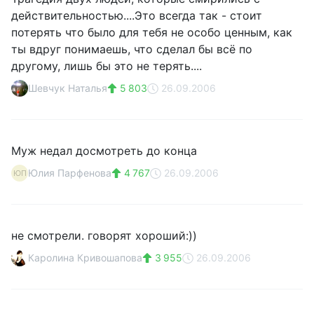
действительностью....Это всегда так - стоит
потерять что было для тебя не особо ценным, как
ты вдруг понимаешь, что сделал бы всё по
другому, лишь бы это не терять....
Шевчук Наталья
5 803
26.09.2006
Муж недал досмотреть до конца
Юлия Парфенова
4 767
26.09.2006
ЮП
не смотрели. говорят хороший:))
Каролина Кривошапова
3 955
26.09.2006