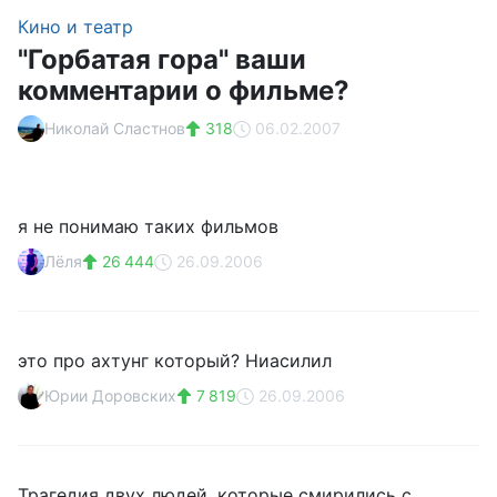
Кино и театр
"Горбатая гора" ваши
комментарии о фильме?
Николай Сластнов
318
06.02.2007
я не понимаю таких фильмов
Лёля
26 444
26.09.2006
это про ахтунг который? Ниасилил
Юрии Доровских
7 819
26.09.2006
Трагедия двух людей, которые смирились с