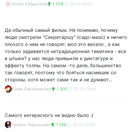
Асель Кабдыгали
1 338
26.09.2006
АК
Да обычный самый фильм. Не понимаю, почему
люди смотрели "Секретаршу" (садо-мазо) и ничего
плохого о нем не говорят, мол это весело , а как
только задевается нетрадиционная тематика - все
в штыки? у нас люди привыкли к диктатуре и
эффекту толпы. На самом -то деле, большинство
так говорят, поотому что бояться насмешек со
стороны, хотя может сами так и не думают...
Юлия Биктимирова
1 305
26.09.2006
Самого интересного не видно было :(
Галина Чернышова
1 246
26.09.2006