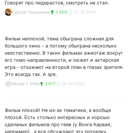
Говорят про пидерастов, смотреть не стал.
Сергей Терешонок
3 950
26.09.2006
Фильм неплохой, тема обыграна сложная для
большого кино - а потому обыграна несколько
неестественно. В таких фильмах ажиотаж вокруг
его гомо-направленности, и сюжет и актерская
игра - отъзжают на второй план в глазах зрителя.
Это всегда так. А зря.
Mouse † Shifu
3 617
26.09.2006
M†
Фильм плохой! Не из-зи тематики, а вообще
плохой. Есть столько интересных и хорошо
сделаных фильмов про геев (у Вонга Карвая,
например) , а все обсуждают эту потделку.