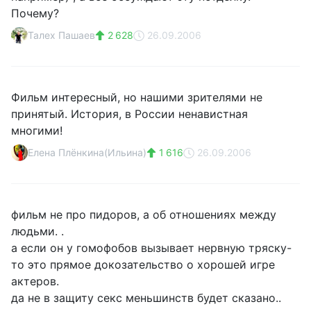
Почему?
Талех Пашаев
2 628
26.09.2006
Фильм интересный, но нашими зрителями не
принятый. История, в России ненавистная
многими!
Елена Плёнкина(Ильина)
1 616
26.09.2006
фильм не про пидоров, а об отношениях между
людьми. .
а если он у гомофобов вызывает нервную тряску-
то это прямое докозательство о хорошей игре
актеров.
да не в защиту секс меньшинств будет сказано..