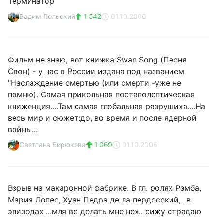
Терминатор
Вадим Польский
1 542
01.10.2006
Фильм не знаю, вот книжка Swan Song (Песня
Свон) - у нас в России издана под названием
"Наслаждение смертью (или смерти -уже не
помню). Самая прикольная постаполептическая
книженция....Там самая глобальная разрушиха....На
весь мир и сюжет:до, во время и после ядерной
войны...
Светлана Бирюкова
1 069
01.10.2006
Взрыв на макаронной фабрике. В гл. ролях Рэмба,
Мария Лопес, Хуан Педра де ла пердосский,...в
эпизодах ...мля во делать мне нех.. сижу страдаю