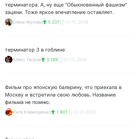
терминатора. А, ну еще "Обыкновенный фашизм"
зацени. Тоже яркое впечатление оставляет.
Елена Жукова
5 237
01.10.2006
терминатор 3 в гоблине
Алекс Тигров
3 189
01.10.2006
Фильм про японскую балерину, что приехала в
Москву и встретила свою любовь. Название
фильма не помню.
Инга Климошенко
1 901
01.10.2006