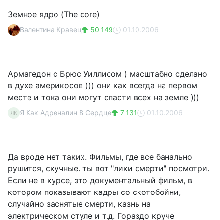
Земное ядро (The core)
Валентина Кравец
50 149
01.10.2006
Армагедон с Брюс Уиллисом ) масштабно сделано
в духе америкосов ))) они как всегда на первом
месте и тока они могут спасти всех на земле )))
Я Как Адреналин В Сердце
7 131
01.10.2006
ЯК
Да вроде нет таких. Фильмы, где все банально
рушится, скучные. ты вот "лики смерти" посмотри.
Если не в курсе, это документальный фильм, в
котором показывают кадры со скотобойни,
случайно заснятые смерти, казнь на
электрическом стуле и т.д. Гораздо круче