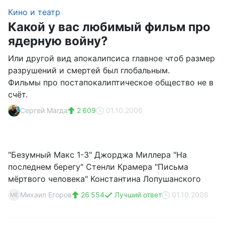
Кино и театр
Какой у вас любимый фильм про
ядерную войну?
Или другой вид апокалипсиса главное чтоб размер
разрушений и смертей был глобальным.
Фильмы про постапокалиптическое общество не в
счёт.
Сергей Магда
2 609
01.10.2006
"Безумный Макс 1-3" Джорджа Миллера "На
последнем берегу" Стенли Крамера "Письма
мёртвого человека" Константина Лопушанского
Михаил Егоров
26 554
Лучший ответ
01.10.2006
МЕ