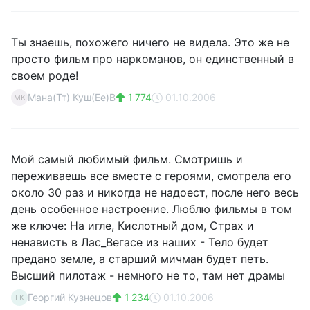
Ты знаешь, похожего ничего не видела. Это же не
просто фильм про наркоманов, он единственный в
своем роде!
Мана(Тт) Куш(Ее)В
1 774
01.10.2006
МК
Мой самый любимый фильм. Смотришь и
переживаешь все вместе с героями, смотрела его
около 30 раз и никогда не надоест, после него весь
день особенное настроение. Люблю фильмы в том
же ключе: На игле, Кислотный дом, Страх и
ненависть в Лас_Вегасе из наших - Тело будет
предано земле, а старший мичман будет петь.
Высший пилотаж - немного не то, там нет драмы
Георгий Кузнецов
1 234
01.10.2006
ГК