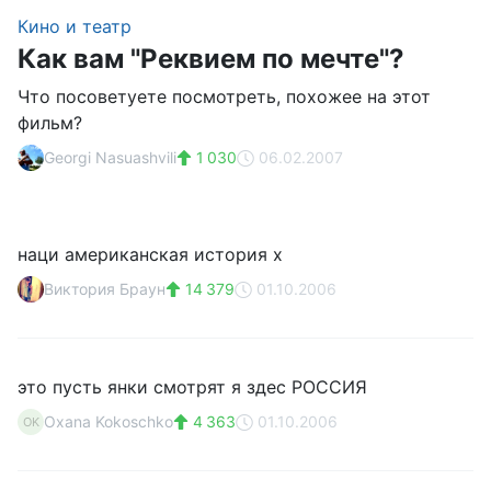
Кино и театр
Как вам "Реквием по мечте"?
Что посоветуете посмотреть, похожее на этот
фильм?
Georgi Nasuashvili
1 030
06.02.2007
наци американская история х
Виктория Браун
14 379
01.10.2006
это пусть янки смотрят я здес РОССИЯ
Oxana Kokoschko
4 363
01.10.2006
OK