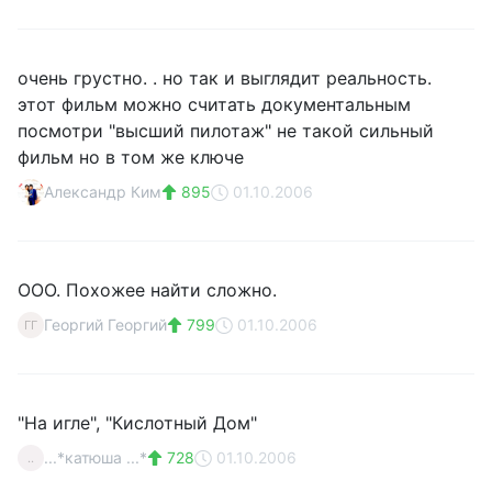
очень грустно. . но так и выглядит реальность.
этот фильм можно считать документальным
посмотри "высший пилотаж" не такой сильный
фильм но в том же ключе
Александр Ким
895
01.10.2006
ООО. Похожее найти сложно.
Георгий Георгий
799
01.10.2006
ГГ
"На игле", "Кислотный Дом"
...*катюша ...*
728
01.10.2006
..