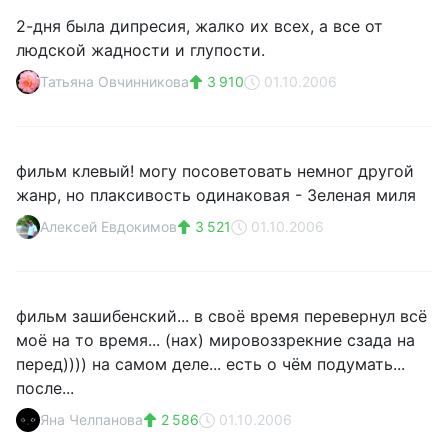
2-дня была дипресия, жалко их всех, а все от
людской жадности и глупости.
Татьяна Овчинникова
3 910
01.10.2006
фильм клевый! могу посоветовать немног другой
жанр, но плаксивость одинаковая - Зеленая миля
Алексей Евдокимов
3 521
01.10.2006
фильм зашибенский... в своё время перевернул всё
моё на то время... (нах) мировоззрекние сзада на
перед)))) на самом деле... есть о чём подумать...
после...
Яна Челпанова
2 586
01.10.2006