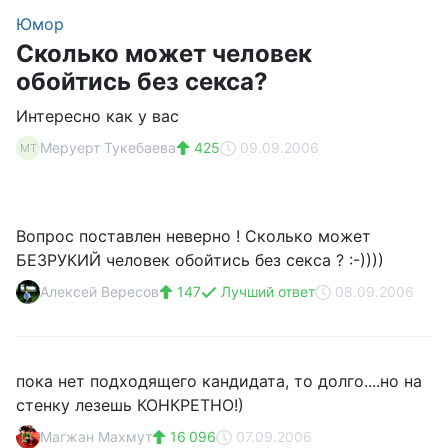
Юмор
Сколько может человек
обойтись без секса?
Интересно как у вас
Меруерт Тукебаева
425
09.09.2006
МТ
Вопрос поставлен неверно ! Сколько может
БЕЗРУКИЙ человек обойтись без секса ? :-))))
Алексей Вересов
147
Лучший ответ
08.09.2006
пока нет подходящего кандидата, то долго....но на
стенку лезешь КОНКРЕТНО!)
Магжан Махмут
16 096
07.09.2006