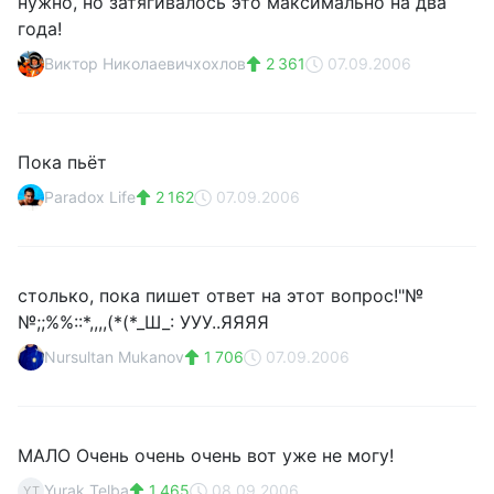
нужно, но затягивалось это максимально на два
года!
Виктор Николаевичхохлов
2 361
07.09.2006
Пока пьёт
Paradox Life
2 162
07.09.2006
столько, пока пишет ответ на этот вопрос!"№
№;;%%::*,,,,(*(*_Ш_: УУУ..ЯЯЯЯ
Nursultan Mukanov
1 706
07.09.2006
МАЛО Очень очень очень вот уже не могу!
Yurak Telba
1 465
08.09.2006
YT