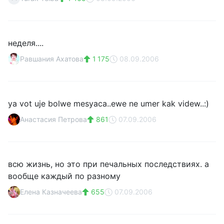
неделя....
Равшания Ахатова
1 175
08.09.2006
ya vot uje bolwe mesyaca..ewe ne umer kak videw..:)
Анастасия Петрова
861
07.09.2006
всю жизнь, но это при печальных последствиях. а
вообще каждый по разному
Елена Казначеева
655
07.09.2006