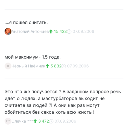
....я пошел считать.
Анатолий Антонцев
15 423
07.09.2006
мой максимум- 1.5 года.
Чёрный Наёмник
5 832
07.09.2006
ЧН
Это что же получается ? В заданном вопросе речь
идёт о людях, а мастурбаторов выходит не
считаете за людей ?! А они как раз могут
обойтиться без секса хоть всю жисть !
Олечка ***
3 472
07.09.2006
О*