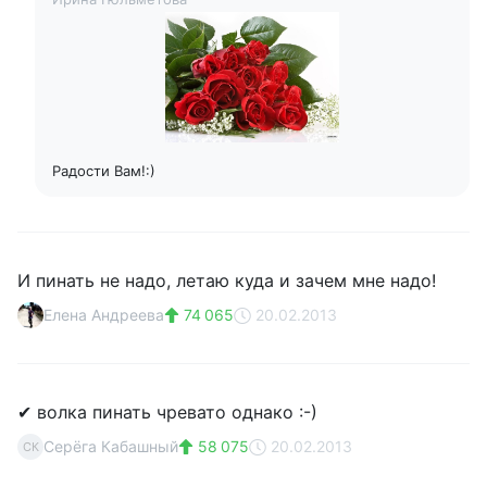
Радости Вам!:)
И пинать не надо, летаю куда и зачем мне надо!
Елена Андреева
74 065
20.02.2013
✔ волка пинать чревато однако :-)
Серёга Кабашный
58 075
20.02.2013
СК