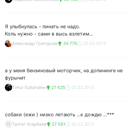
Я улыбнулась - пинать не надо.
Коль нужно - сами в высь взлетим...
Александр Григорьев
34 770
20.02.2013
а у меня бензиновый моторчик, на допининге не
фурычит
Timur Sultanaliev
27 625
20.02.2013
собаки (ежи ) низко летають ...к дождю ...***
Талгат Усербаев
27 581
20.02.2013
ТУ