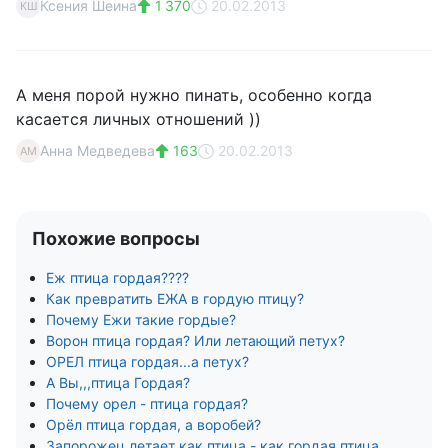
Ксения Шеина
1 370
20.02.2013
КШ
А меня порой нужно пинать, особенно когда
касается личных отношений ))
Анна Медведева
163
20.02.2013
АМ
Похожие вопросы
Еж птица гордая????
Как превратить ЕЖА в гордую птицу?
Почему Ежи такие гордые?
Ворон птица гордая? Или летающий петух?
ОРЕЛ птица гордая...а петух?
А Вы,,,птица Гордая?
Почему орел - птица гордая?
Орёл птица гордая, а воробей?
Запорожец летает как птица - как гордая птица