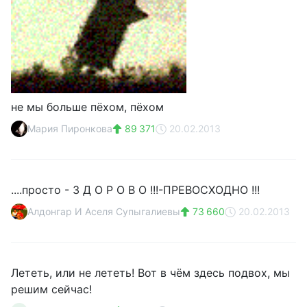
не мы больше пёхом, пёхом
Мария Пиронкова
89 371
20.02.2013
....просто - З Д О Р О В О !!!-ПРЕВОСХОДНО !!!
Алдонгар И Аселя Супыгалиевы
73 660
20.02.2013
Лететь, или не лететь! Вот в чём здесь подвох, мы
решим сейчас!