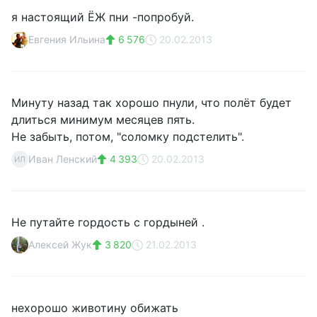
я настоящий ЁЖ пни -попробуй.
Евгения Ильина
6 576
20.02.2013
Минуту назад так хорошо пнули, что полёт будет
длиться минимум месяцев пять.
Не забыть, потом, "соломку подстелить".
Иван Ленский
4 393
20.02.2013
ИЛ
Не путайте гордость с гордыней .
Алексей Жук
3 820
21.02.2013
нехорошо животину обижать