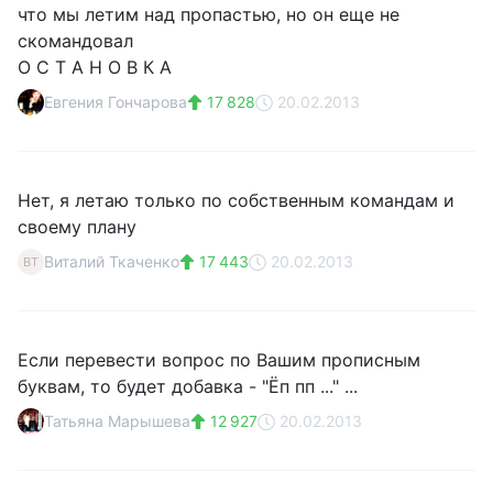
что мы летим над пропастью, но он еще не
скомандовал
О С Т А Н О В К А
Евгения Гончарова
17 828
20.02.2013
Нет, я летаю только по собственным командам и
своему плану
Виталий Ткаченко
17 443
20.02.2013
ВТ
Если перевести вопрос по Вашим прописным
буквам, то будет добавка - "Ёп пп ..." ...
Татьяна Марышева
12 927
20.02.2013