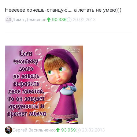
Нееееее хочешь-станцую.... а летать не умею)))
Дима Демьянов
90 336
20.02.2013
ДД
Сергей Васильченко
93 969
20.02.2013