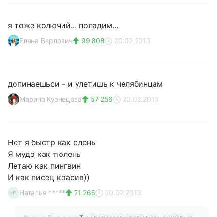
я тоже колючий... поладим...
Елена Берлович
99 808
20.02.2013
допинаешьси - и улетишь к челябинцам
Марина Кузнецова
57 256
20.02.2013
Нет я быстр как олень
Я мудр как тюлень
Летаю как пингвин
И как писец красив))
Наталья *****
71 266
20.02.2013
Н*