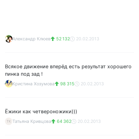
Александр Клюев
52 132
20.02.2013
Всякое движение вперёд есть результат хорошего
пинка под зад !
Кристина Хозумова
98 315
20.02.2013
Ёжики как четвероножики)))
Татьяна Кривцова
64 362
20.02.2013
ТК