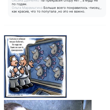
Оксана Дьяченко
Ты прекрасен спору нет , а мудр не
по годам.
Ольга Марамыгина
Больше всего понравилось -писец ,
как красив, что то попутала ,но это не важно.