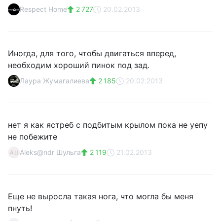
Respect Home
2 727
20.02.2013
Иногда, для того, чтобы двигаться вперед,
необходим хороший пинок под зад.
Лаура Жумагалиева
2 185
20.02.2013
нет я как ястреб с подбитым крылом пока не уепу
не побежите
Aleks@ndr Шульга
2 119
21.02.2013
AШ
Еще не выросла такая нога, что могла бы меня
пнуть!