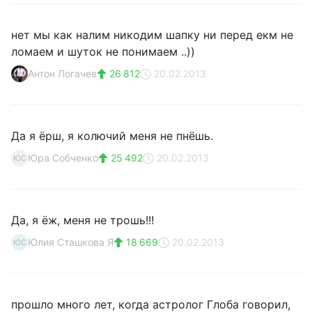
нет мы как налим никодим шапку ни перед екм не
ломаем и шуток не понимаем ..))
Антон Логачев
26 812
20.02.2013
Да я ёрш, я колючий меня не пнёшь.
Юра Собченко
25 492
20.02.2013
ЮС
Да, я ёж, меня не трошь!!!
Юлия Сташкова Я
18 669
20.02.2013
ЮС
прошло много лет, когда астролог Глоба говорил,