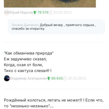
Юрий Марков
78 519
20.02.2013
ЮМ
Оксана Дьяченко
Добрый вечер , приятного отдыха ,
спасибо за открытку.
"Как обманчива природа"
Еж задумчиво сказал,
Когда, охая от боли,
Тихо с кактуса слезал!! !
Владимир Екатеринин
86 845
20.02.2013
Рождённый колоться, летать не может!! ! Если что,
то "низэнько-низэнько"....