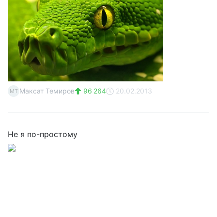
Максат Темиров
96 264
20.02.2013
МТ
Не я по-простому