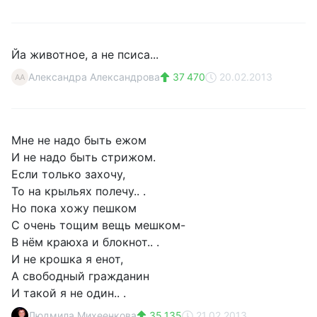
Йа животное, а не псиса...
Александра Александрова
37 470
20.02.2013
АА
Мне не надо быть ежом
И не надо быть стрижом.
Если только захочу,
То на крыльях полечу.. .
Но пока хожу пешком
С очень тощим вещь мешком-
В нём краюха и блокнот.. .
И не крошка я енот,
А свободный гражданин
И такой я не один.. .
Людмила Михеенкова
35 135
21.02.2013