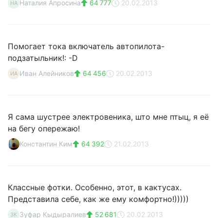
Наталия Апросина
64 777
20.02.2013
НА
Помогает тока включатель автопилота-
подзатыльник!: -D
Иван Алейников
64 456
20.02.2013
ИА
Я сама шустрее электровеника, што мне птыц, я её
на бегу опережаю!
Константин Ким
64 392
21.02.2013
Классные фотки. Особенно, этот, в кактусах.
Представила себе, как же ему комфортно!)))))
Зуфар Кыдыралиев
52 681
20.02.2013
ЗК