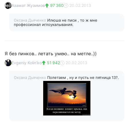
Азамат Жузимов
97 360
20.02.2013
Оксана Дьяченко
Илюша не писи , то ж мне
профессионал иглоукалывания.
Я без пинков.. летать умею.. на метле..))
Evgeniy Kolin'ko
51 942
20.02.2013
Оксана Дьяченко
Полетаем , ну и пусть не пятница 13?.