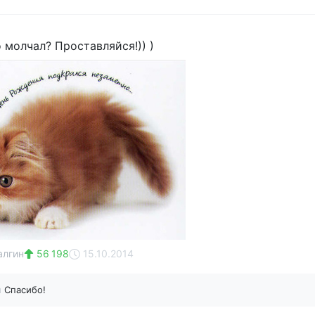
о молчал? Проставляйся!)) )
алгин
56 198
15.10.2014
н
Спасибо!