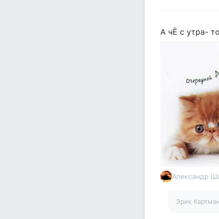
А чЁ с утра- т
Александр Ш
Эрик Картма