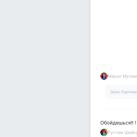
Марал Мухам
Эрик Картма
Обойдешься!! !
Рустам Шайх