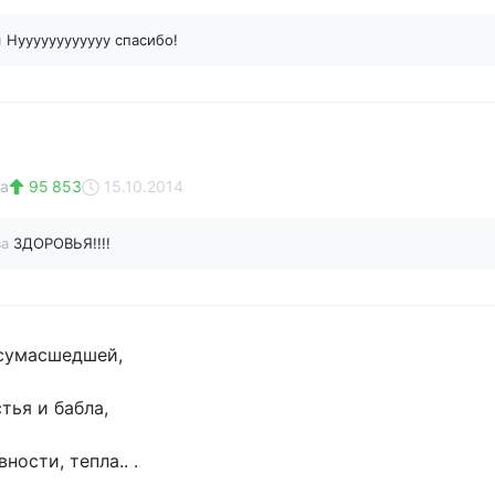
н
Нуууууууууууу спасибо!
а
95 853
15.10.2014
ва
ЗДОРОВЬЯ!!!!
сумасшедшей,
тья и бабла,
ности, тепла.. .