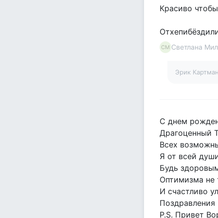
Красиво чтобы 
Отхепибёздили
Светлана Мил
СМ
Эрик Картма
С днем рожден
Драгоценный 
Всех возможн
Я от всей души
Будь здоровым
Оптимизма не 
И счастливо у
Поздравления 
P.S. Привет Во