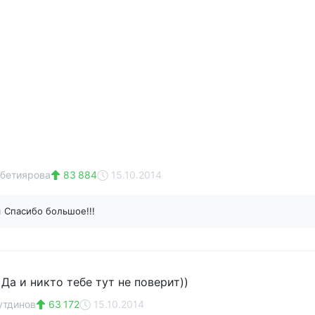
бетиярова
83 884
15.10.2014
н
Спасибо большое!!!
 Да и никто тебе тут не поверит))
утдинов
63 172
15.10.2014