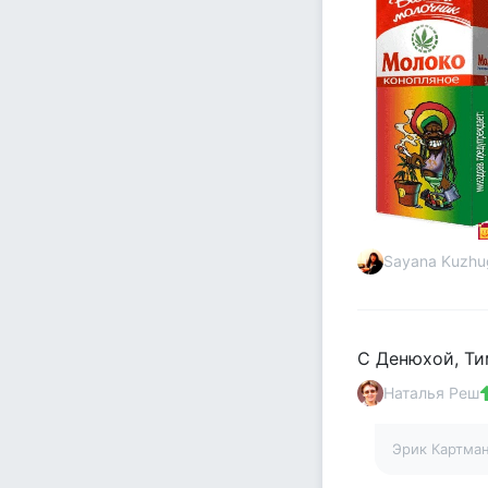
Sayana Kuzhu
С Денюхой, Ти
Наталья Реш
Эрик Картма