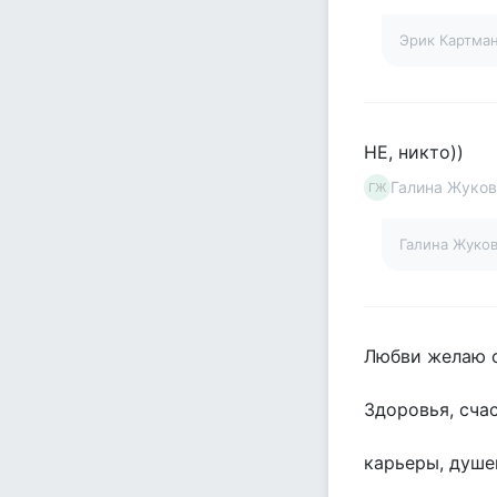
Эрик Картма
НЕ, никто))
Галина Жуков
ГЖ
Галина Жуко
Любви желаю 
Здоровья, счас
карьеры, душев