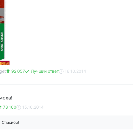
get
92 057
Лучший ответ
16.10.2014
моха!
73 100
15.10.2014
н
Спасибо!