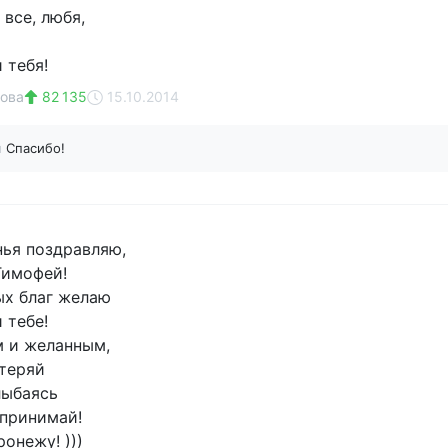
все, любя,
 тебя!
ова
82 135
15.10.2014
н
Спасибо!
ья поздравляю,
Тимофей!
ых благ желаю
 тебе!
 и желанным,
теряй
лыбаясь
принимай!
ронежу! )))