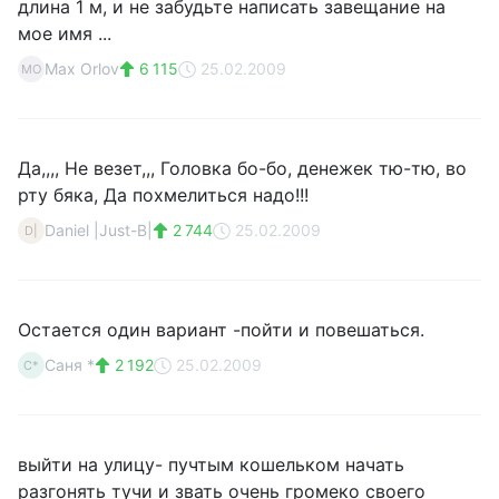
длина 1 м, и не забудьте написать завещание на
мое имя ...
Max Orlov
6 115
25.02.2009
MO
Да,,,, Не везет,,, Головка бо-бо, денежек тю-тю, во
рту бяка, Да похмелиться надо!!!
Daniel |Just-B|
2 744
25.02.2009
D|
Остается один вариант -пойти и повешаться.
Саня *
2 192
25.02.2009
С*
выйти на улицу- пучтым кошельком начать
разгонять тучи и звать очень громеко своего