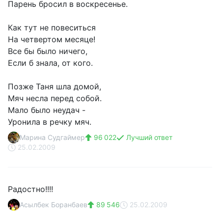
Парень бросил в воскресенье.
Как тут не повеситься
На четвертом месяце!
Все бы было ничего,
Если б знала, от кого.
Позже Таня шла домой,
Мяч несла перед собой.
Мало было неудач -
Уронила в речку мяч.
Марина Судгаймер
96 022
Лучший ответ
25.02.2009
Радостно!!!!
Асылбек Боранбаев
89 546
25.02.2009