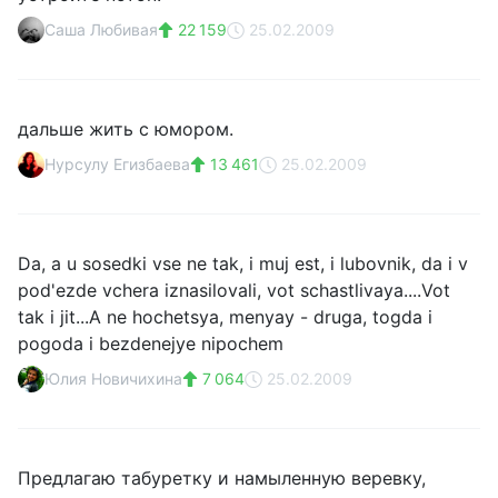
Саша Любивая
22 159
25.02.2009
дальше жить с юмором.
Нурсулу Егизбаева
13 461
25.02.2009
Da, a u sosedki vse ne tak, i muj est, i lubovnik, da i v
pod'ezde vchera iznasilovali, vot schastlivaya....Vot
tak i jit...A ne hochetsya, menyay - druga, togda i
pogoda i bezdenejye nipochem
Юлия Новичихина
7 064
25.02.2009
Предлагаю табуретку и намыленную веревку,