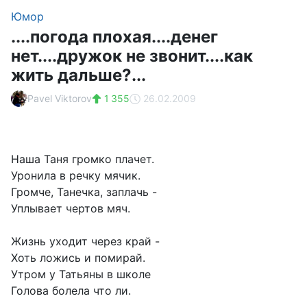
Юмор
....погода плохая....денег
нет....дружок не звонит....как
жить дальше?...
Pavel Viktorov
1 355
26.02.2009
Наша Таня громко плачет.
Уронила в речку мячик.
Громче, Танечка, заплачь -
Уплывает чертов мяч.
Жизнь уходит через край -
Хоть ложись и помирай.
Утром у Татьяны в школе
Голова болела что ли.