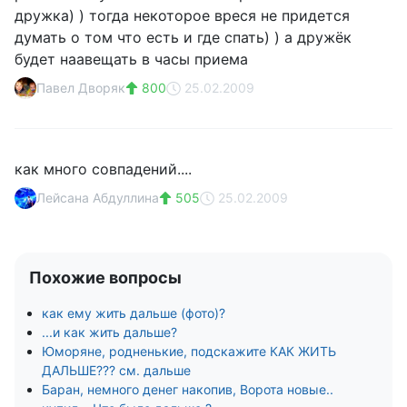
дружка) ) тогда некоторое вреся не придется
думать о том что есть и где спать) ) а дружёк
будет наавещать в часы приема
Павел Дворяк
800
25.02.2009
как много совпадений....
Лейсана Абдуллина
505
25.02.2009
Похожие вопросы
как ему жить дальше (фото)?
...и как жить дальше?
Юморяне, родненькие, подскажите КАК ЖИТЬ
ДАЛЬШЕ??? см. дальше
Баран, немного денег накопив, Ворота новые..