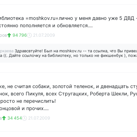
иблиотека =moshkov.ru=лично у меня давно уже 5 ДВД
остоянно пополняется и обновляется....
ров
94 796
21.07.2009
ркаева
Здравсвтуйте! Был на moshkov.ru -- та ссылка, что Вы приве
а ((. Дайте ссылочку на библиотеку, но только не фикшенбук ), по
ке, не считая собаки, золотой теленок, и двенадцать с
ок, всего Пикуля, всех Стругацких, Роберта Шекли, Ру
просто не перечислить!
онцовой и прочих....
в
34 454
21.07.2009