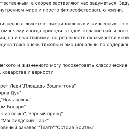
стественным, а скорее заставляют нас задуматься. Зад
нутреннем мире и просто философствовать о жизни.
жизненных сюжетов- эмоциональных и жизненных, то э
том к чему иногда приводит людей желание найти золот
и, но и счастливыми, но реальность оказывается иной.
цина тоже очень тяжелы и эмоциональны по содержан
 легкого и жизненного могу посоветовать классические
, коварстве и верности
рет Леди",Площадь Вошингтона"
орна Дун"
"Ночь нежна"
ам Бовари"
к из песка","Черный принц"
 "Мзнфилдский Парк"
овнный занавес""Театр","Острие Бритвы"