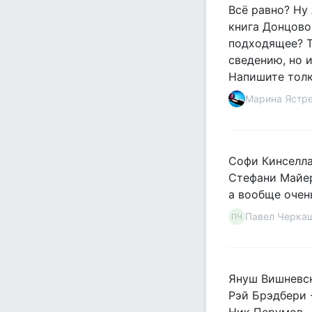
Всё равно? Ну 
книга Донцовой
подходящее? Т
сведению, но 
Напишите толк
Марина Ястр
Софи Кинселла
Стефани Майер
а вообще очен
Павел Черка
ПЧ
Януш Вишневск
Рэй Брэдбери 