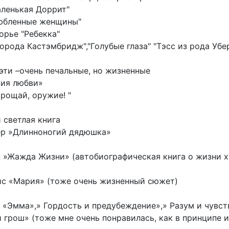
аленькая Доррит"
любленные женщины"
орье "Ребекка"
города Кастэмбридж","Голубые глаза" "Тэсс из рода Убе
эти –очень печальные, но жизненные
рия любви»
Прощай, оружие! "
 светлая книга
ер »Длинноногий дядюшка»
 »Жажда Жизни» (автобиографическая книга о жизни х
йс «Мария» (тоже очень жизненный сюжет)
 «Эмма»,» Гордость и предубеждение»,» Разум и чувст
и грош» (тоже мне очень понравилась, как в принципе 