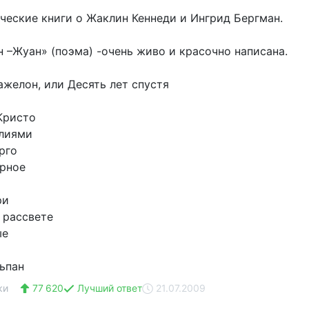
ческие книги о Жаклин Кеннеди и Ингрид Бергман.
н –Жуан» (поэма) -очень живо и красочно написана.
ажелон, или Десять лет спустя
Кристо
елиями
рго
ёрное
ри
 рассвете
ые
ьпан
ки ᅠ
77 620
Лучший ответ
21.07.2009