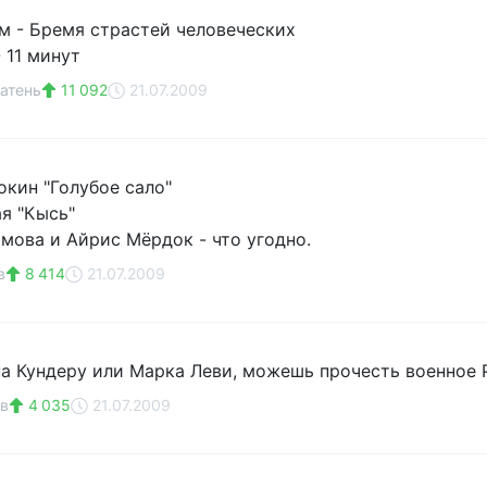
 - Бремя страстей человеческих
 11 минут
атень
11 092
21.07.2009
кин "Голубое сало"
ая "Кысь"
мова и Айрис Мёрдок - что угодно.
в
8 414
21.07.2009
а Кундеру или Марка Леви, можешь прочесть военное Р
в
4 035
21.07.2009