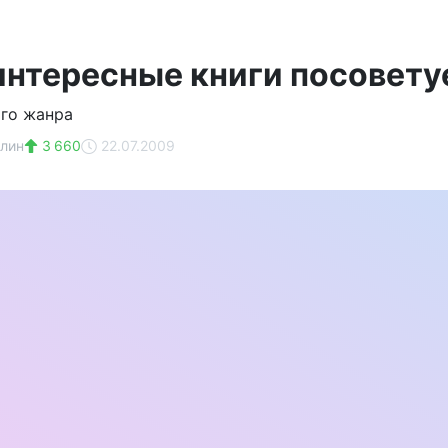
интересные книги посовету
ого жанра
лин
3 660
22.07.2009