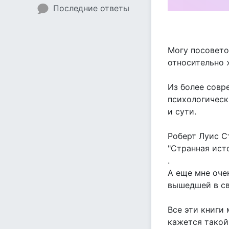
Последние ответы
Могу посоветов
относительно 
Из более совр
психологическ
и сути.
Роберт Луис С
"Странная ист
.
А еще мне оче
вышедшей в св
Все эти книги
кажется такой