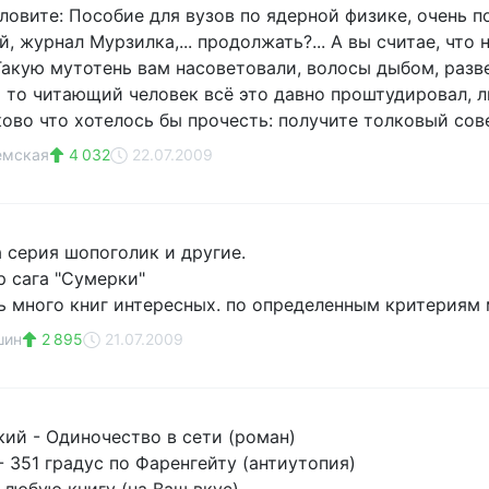
ловите: Пособие для вузов по ядерной физике, очень п
, журнал Мурзилка,... продолжать?... А вы считае, что
акую мутотень вам насоветовали, волосы дыбом, разве
и то читающий человек всё это давно проштудировал, 
ово что хотелось бы прочесть: получите толковый совет
емская
4 032
22.07.2009
 серия шопоголик и другие.
 сага "Сумерки"
ь много книг интересных. по определенным критериям 
шин
2 895
21.07.2009
ий - Одиночество в сети (роман)
- 351 градус по Фаренгейту (антиутопия)