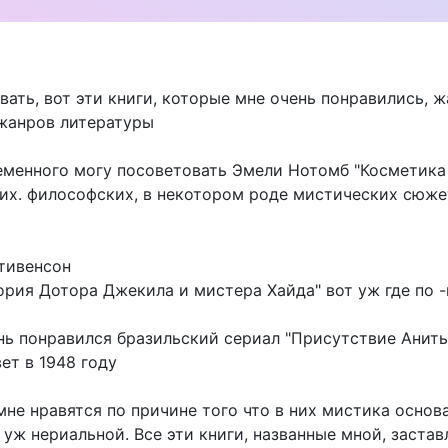
ать, вот эти книги, которые мне очень понравились, ж
жанров литературы
еменного могу посоветовать Эмели Нотомб "Косметика 
их. философских, в некотором роде мистических сюже
тивенсон
ория Дотора Джекила и мистера Хайда" вот уж где по -
нь понравился бразильский сериал "Присутствие Аниты
ет в 1948 году
 мне нравятся по причине того что в них мистика осно
 уж нериальной. Все эти книги, названные мной, заста