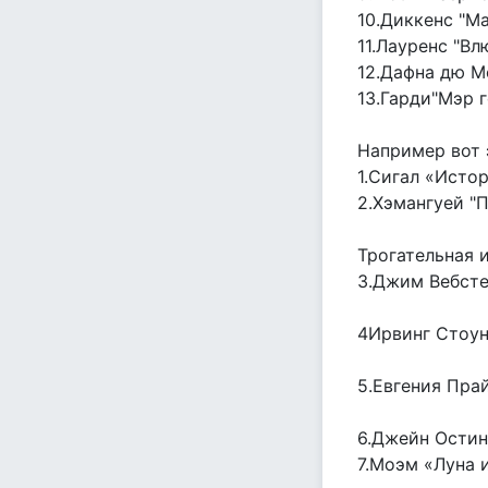
10.Диккенс "М
11.Лауренс "В
12.Дафна дю М
13.Гарди"Мэр 
Например вот 
1.Сигал «Исто
2.Хэмангуей "
Трогательная и
3.Джим Вебст
4Ирвинг Стоун
5.Евгения Пра
6.Джейн Остин
7.Моэм «Луна 