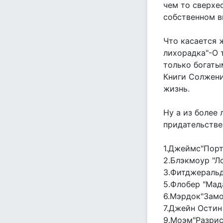
чем то сверхе
собственном в
Что касается 
лихорадка"-О 
только богатым
Книги Солжени
жизнь.
Ну а из более
придательстве
1.Джеймс"Порт
2.Блэкмоур "Л
3.Фитджеральд
5.Флобер "Мад
6.Мэрдок"Замо
7.Джейн Остин
9.Моэм"Разрис