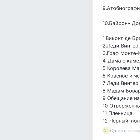
9.Атобиографи
10.Байрон» До
1.Виконт де Бр
2.Леди Винтер
3.Граф Монте-
4..Дама с кам
5 Королева Ма
6 Красное и ч
7 Леди Винтер
8 Мадам Бова
9 Обещание на
10 Отверженн
11 Пленница
12 Чёрный тюл
Одноклассни
Оᅠ