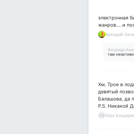
электронная б
жанров.... и п
Аркадий Заги
Флорида Аме
там неактивн
Хм. Трое в лод
девятый позвон
Балашова, да 
P.S. Никакой Д
Юра Бондаре
ЮБ