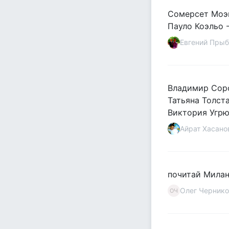
Сомерсет Моэм
Пауло Коэльо -
Евгений Прыб
Владимир Соро
Татьяна Толст
Виктория Угрю
Айрат Хасано
почитай Милан
Олег Чернико
ОЧ