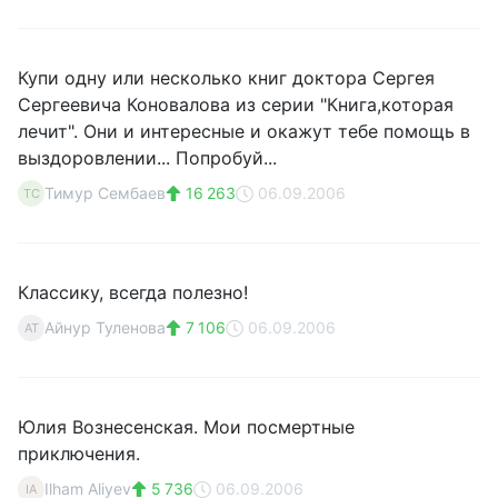
Купи одну или несколько книг доктора Сергея
Сергеевича Коновалова из серии "Книга,которая
лечит". Они и интересные и окажут тебе помощь в
выздоровлении... Попробуй...
Тимур Сембаев
16 263
06.09.2006
ТС
Классику, всегда полезно!
Айнур Туленова
7 106
06.09.2006
АТ
Юлия Вознесенская. Мои посмертные
приключения.
Ilham Aliyev
5 736
06.09.2006
IA