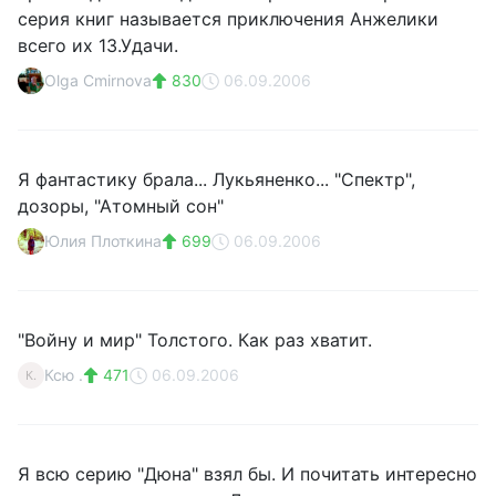
серия книг называется приключения Анжелики
всего их 13.Удачи.
Olga Cmirnova
830
06.09.2006
Я фантастику брала... Лукьяненко... "Спектр",
дозоры, "Атомный сон"
Юлия Плоткина
699
06.09.2006
"Войну и мир" Толстого. Как раз хватит.
Ксю .
471
06.09.2006
К.
Я всю серию "Дюна" взял бы. И почитать интересно