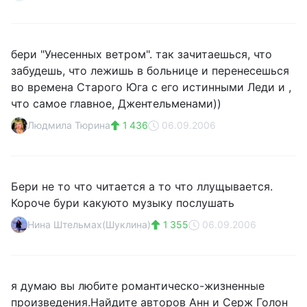
бери "Унесенных ветром". так зачитаешься, что
забудешь, что лежишь в больнице и перенесешься
во времена Старого Юга с его истинными Леди и ,
что самое главное, Джентельменами))
Людмила Тюрина
1 436
06.09.2006
Бери не то что читается а то что ллущывается.
Короче бури какуюто музыку послушать
Нина Штельмах(Шуклина)
1 355
06.09.2006
я думаю вы любите романтическо-жизненные
произведения.Найдите авторов Анн и Серж Голон