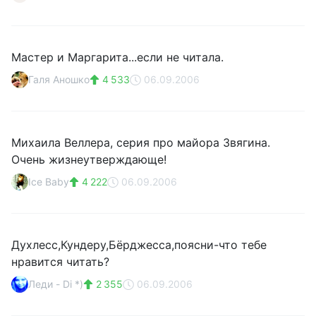
Мастер и Маргарита...если не читала.
Галя Аношко
4 533
06.09.2006
Михаила Веллера, серия про майора Звягина.
Очень жизнеутверждающе!
Ice Baby
4 222
06.09.2006
Духлесс,Кундеру,Бёрджесса,поясни-что тебе
нравится читать?
Леди - Di *)
2 355
06.09.2006