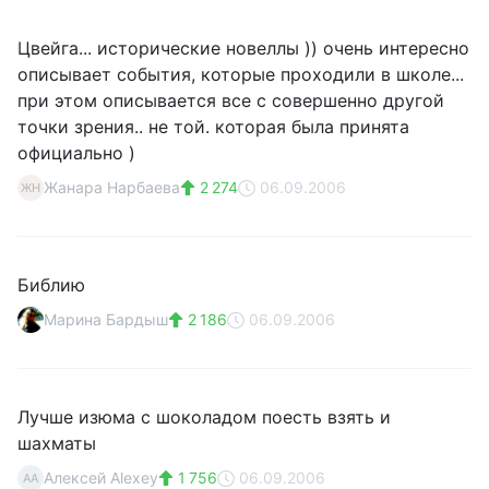
Цвейга... исторические новеллы )) очень интересно
описывает события, которые проходили в школе...
при этом описывается все с совершенно другой
точки зрения.. не той. которая была принята
официально )
Жанара Нарбаева
2 274
06.09.2006
ЖН
Библию
Марина Бардыш
2 186
06.09.2006
Лучше изюма с шоколадом поесть взять и
шахматы
Алексей Alexey
1 756
06.09.2006
АA