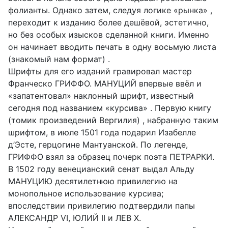
фолианты. Однако затем, следуя логике «рынка» ,
переходит к изданию более дешёвой, эстетично,
но без особых изысков сделанной книги. Именно
он начинает вводить печать в одну восьмую листа
(знакомый нам формат) .
Шрифты для его изданий гравировал мастер
Франческо ГРИФФО. МАНУЦИЙ впервые ввёл и
«запатентовал» наклонный шрифт, известный
сегодня под названием «курсива» . Первую книгу
(томик произведений Вергилия) , набранную таким
шрифтом, в июле 1501 года подарил Изабелле
д’Эсте, герцогине Мантуанской. По легенде,
ГРИФФО взял за образец почерк поэта ПЕТРАРКИ.
В 1502 году венецианский сенат выдал Альду
МАНУЦИЮ десятилетнюю привилегию на
монопольное использование курсива;
впоследствии привилегию подтвердили папы
АЛЕКСАНДР VI, ЮЛИЙ II и ЛЕВ X.