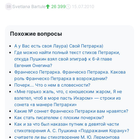
Svetlana Bartule
26 399
15.07.2010
SB
Похожие вопросы
А у Вас есть своя Лаура) Свой Петрарка)
Где можно найти полный текст стихов Петрарки,
откуда Пушкин взял свой эпиграф к 6-й главе
Евгения Онегина?
Франческо Петрарка. Франческо Петрарка. Какова
роль Франческо Петрарка в возрождении?
Почерк... Что о нем в словесности?
«Мне горько жаль, что, с юношеским жаром, Я не
взлетел, чтоб в море пасть Икаром» — строки из
сонета «в манере Петрарки»
Какие № соннет Франческо Петрарки вам нравятся?
Как стать писателем с плохим почерком?
Как и за что был наказан путник в девятой части
стихотворения А. С. Пушкина «Подражания Корану»?
считаете ли вы стихотворение М. Ю. Лермонтова