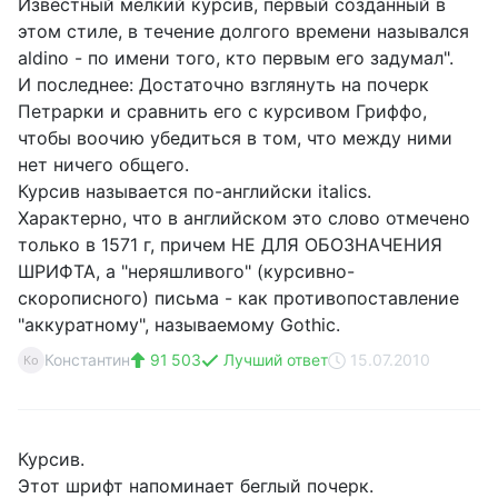
Известный мелкий курсив, первый созданный в
этом стиле, в течение долгого времени назывался
aldino - по имени того, кто первым его задумал".
И последнее: Достаточно взглянуть на почерк
Петрарки и сравнить его с курсивом Гриффо,
чтобы воочию убедиться в том, что между ними
нет ничего общего.
Курсив называется по-английски italics.
Характерно, что в английском это слово отмечено
только в 1571 г, причем НЕ ДЛЯ ОБОЗНАЧЕНИЯ
ШРИФТА, а "неряшливого" (курсивно-
скорописного) письма - как противопоставление
"аккуратному", называемому Gothic.
Константин
91 503
Лучший ответ
15.07.2010
Ко
Курсив.
Этот шрифт напоминает беглый почерк.