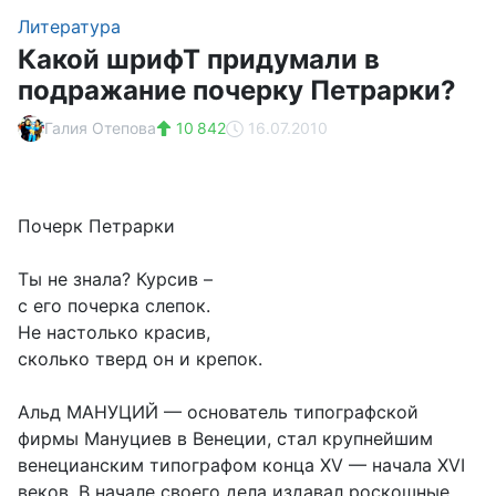
Литература
Какой шрифТ придумали в
подражание почерку Петрарки?
Галия Отепова
10 842
16.07.2010
Почерк Петрарки
Ты не знала? Курсив –
с его почерка слепок.
Не настолько красив,
сколько тверд он и крепок.
Альд МАНУЦИЙ — основатель типографской
фирмы Мануциев в Венеции, стал крупнейшим
венецианским типографом конца XV — начала XVI
веков. В начале своего дела издавал роскошные