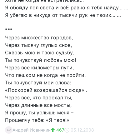
Хоть не когда не встретились…
Я обойду пол света и всЁ равно я тебя найду… …
Я убегаю в никуда от тысячи рук не твоих… …
***
Через множество городов,
Через тысячу глупых снов,
Сквозь мою и твою судьбу,
Ты почувствуй любовь мою!
Через все километры пути,
Что пешком не когда не пройти,
Ты почувствуй мои слова:
«Поскорей возвращайся сюда» .
Через все, что проехал ты,
Через длинные все мосты,
Я прошу, ты услышь меня –
Прошепчу тебе: «Я твоя!»
Андрей Исаичкин
467
05.12.2008
АИ