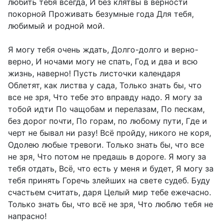
любить тебя всегда, И без клятвы в верности
покорной Проживать безумные года Для тебя,
любимый и родной мой.
Я могу тебя очень ждать, Долго-долго и верно-
верно, И ночами могу не спать, Год и два и всю
жизнь, наверно! Пусть листочки календаря
Облетят, как листва у сада, Только знать бы, что
все не зря, Что тебе это вправду надо. Я могу за
тобой идти По чащобам и перелазам, По пескам,
без дорог почти, По горам, по любому пути, Где и
черт не бывал ни разу! Всё пройду, никого не коря,
Одолею любые тревоги. Только знать бы, что все
не зря, Что потом не предашь в дороге. Я могу за
тебя отдать, Всё, что есть у меня и будет, Я могу за
тебя принять Горечь злейших на свете судеб. Буду
счастьем считать, даря Целый мир тебе ежечасно.
Только знать бы, что всё не зря, Что люблю тебя не
напрасно!