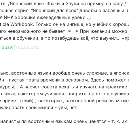
ть. /Японский Язык Знаки и Звуки на пример на кану /
рошая серия. "Японский для всех" довольно забавный, 
 У NHK хорошие еженедельные уроки ._.
ticle Workbook. Только он на ингише, но учебник хороши
его невозможного не бывает! =__= При желании можно 
ться в обучении, а то позабудешь всё, что выучил.. .+п
3 219
02.01.2012
льно, восточные языки вообще очень сложные, а японск
йн - пустая трата времени в основном. Здесь поможет
курсы) . А насчет совета уехать и изучать на практике
от язык, накотором учишься говорить, просто вслушива
 приветствий) ) во-вторых, разговорной речи вы может
улировать свои мысли - увы, нет.
циалисты по восточным языкам очень ценятся - т. к. их 