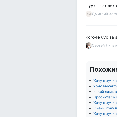
фуух. . сколько
Дмитрий Заг
ДЗ
Koro4e uvolsa s
Сергей Липат
Похожи
Хочу выучит
хочу выучить
какой язык 
Проснулась 
Хочу выучит
Очень хочу в
Хочу выучить