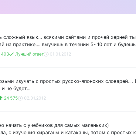
ь сложный язык... всякими сайтами и прочей херней ты
й на практике.... выучишь в течении 5- 10 лет и будешь
493
Лучший ответ
01.01.2012
озьми изучать с простых русско-японских словарей.. . 
 не будет...
24 575
02.01.2012
о начать с учебников для самых маленьких)
ала, с изучения хираганы и катаканы, потом с простых