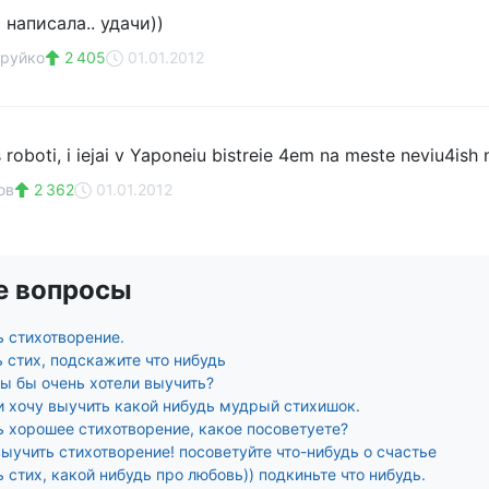
 написала.. удачи))
оруйко
2 405
01.01.2012
 roboti, i iejai v Yaponeiu bistreie 4em na meste neviu4ish
ов
2 362
01.01.2012
е вопросы
ь стихотворение.
 стих, подскажите что нибудь
вы бы очень хотели выучить?
и хочу выучить какой нибудь мудрый стихишок.
ь хорошее стихотворение, какое посоветуете?
ыучить стихотворение! посоветуйте что-нибудь о счастье
 стих, какой нибудь про любовь)) подкиньте что нибудь.