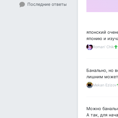
Последние ответы
японский очен
японию и изуча
Roman' Chik
Банально, но в
лишним может и
Mekan Ezizov
Можно банальн
А так, для нач