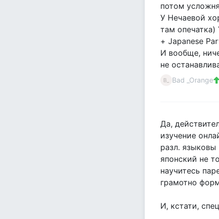
потом усложня
У Нечаевой хо
там опечатка)
+ Japanese Par
И вообще, нич
не останавлива
Bad _Orange
B_
Да, действите
изучение онла
разл. языковы 
японский не т
научитесь паре
грамотно форм
И, кстати, спе