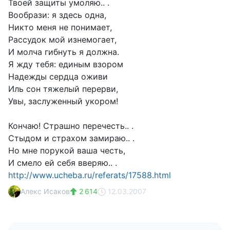
Твоей защиты умоляю.. .
Вообрази: я здесь одна,
Никто меня не понимает,
Рассудок мой изнемогает,
И молча гибнуть я должна.
Я жду тебя: единым взором
Надежды сердца оживи
Иль сон тяжелый перерви,
Увы, заслуженный укором!
Кончаю! Страшно перечесть.. .
Стыдом и страхом замираю.. .
Но мне порукой ваша честь,
И смело ей себя вверяю.. .
http://www.ucheba.ru/referats/17588.html
Алекс Исаков
2 614
12.03.2007