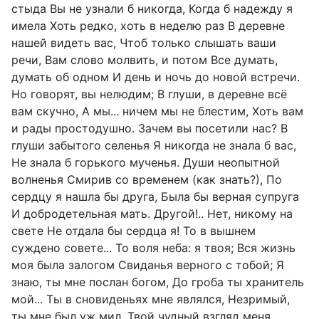
стыда Вы не узнали б никогда, Когда б надежду я
имела Хоть редко, хоть в неделю раз В деревне
нашей видеть вас, Чтоб только слышать ваши
речи, Вам слово молвить, и потом Все думать,
думать об одном И день и ночь до новой встречи.
Но говорят, вы нелюдим; В глуши, в деревне всё
вам скучно, А мы... ничем мы не блестим, Хоть вам
и рады простодушно. Зачем вы посетили нас? В
глуши забытого селенья Я никогда не знала б вас,
Не знала б горького мученья. Души неопытной
волненья Смирив со временем (как знать?), По
сердцу я нашла бы друга, Была бы верная супруга
И добродетельная мать. Другой!.. Нет, никому на
свете Не отдала бы сердца я! То в вышнем
суждено совете... То воля неба: я твоя; Вся жизнь
моя была залогом Свиданья верного с тобой; Я
знаю, ты мне послан богом, До гроба ты хранитель
мой... Ты в сновиденьях мне являлся, Незримый,
ты мне был уж мил, Твой чудный взгляд меня