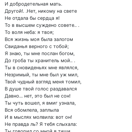
И добродетельная мать.
Другой!. .Нет, никому на свете
Не отдала бы сердца я!
То в высшем суждено совете.. .
То воля неба: я твоя;
Вся жизнь моя была залогом
Свиданья верного с тобой;
Я знаю, ты мне послан богом,
До гроба ты хранитель мой.. .
Ты в сновиденьях мне являлся,
Незримый, ты мне был уж мил,
Твой чудный взгляд меня томил,
В душе твой голос раздавался
Давно... нет, это был не сон!
Ты чуть вошел, я вмиг узнала,
Вся обомлела, заплыла
И в мыслях молвила: вот он!
Не правда ль? Я тебя слыхала:
Ты говорил со мной в тиши,