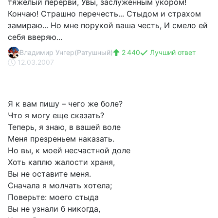
тяжелый перерви, Увы, заслуженным укором!
Кончаю! Страшно перечесть... Стыдом и страхом
замираю... Но мне порукой ваша честь, И смело ей
себя вверяю...
Владимир Унгер(Ратушный)
2 440
Лучший ответ
12.03.2007
Я к вам пишу – чего же боле?
Что я могу еще сказать?
Теперь, я знаю, в вашей воле
Меня презреньем наказать.
Но вы, к моей несчастной доле
Хоть каплю жалости храня,
Вы не оставите меня.
Сначала я молчать хотела;
Поверьте: моего стыда
Вы не узнали б никогда,