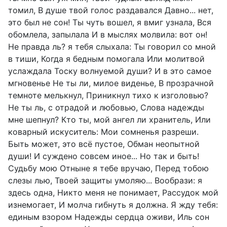
томил, В душе твой голос раздавался Давно... нет,
это был не сон! Ты чуть вошел, я вмиг узнала, Вся
обомлела, запылала И в мыслях молвила: вот он!
Не правда ль? я тебя слыхала: Ты говорил со мной
в тиши, Когда я бедным помогала Или молитвой
услаждала Тоску волнуемой души? И в это самое
мгновенье Не ты ли, милое виденье, В прозрачной
темноте мелькнул, Приникнул тихо к изголовью?
Не ты ль, с отрадой и любовью, Слова надежды
мне шепнул? Кто ты, мой ангел ли хранитель, Или
коварный искуситель: Мои сомненья разреши.
Быть может, это всё пустое, Обман неопытной
души! И суждено совсем иное... Но так и быть!
Судьбу мою Отныне я тебе вручаю, Перед тобою
слезы лью, Твоей защиты умоляю... Вообрази: я
здесь одна, Никто меня не понимает, Рассудок мой
изнемогает, И молча гибнуть я должна. Я жду тебя:
единым взором Надежды сердца оживи, Иль сон