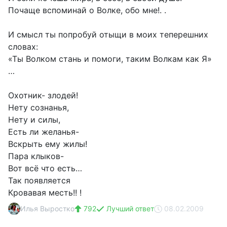
Почаще вспоминай о Волке, обо мне!. .
И смысл ты попробуй отыщи в моих теперешних
словах:
«Ты Волком стань и помоги, таким Волкам как Я»
…
Охотник- злодей!
Нету сознанья,
Нету и силы,
Есть ли желанья-
Вскрыть ему жилы!
Пара клыков-
Вот всё что есть…
Так появляется
Кровавая месть!! !
Илья Выростко
792
Лучший ответ
08.02.2009