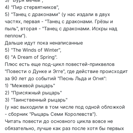
3) "Буря мечей",
4) "Пир стервятников",
5) "Танец с драконами" (у нас издали в двух
частях, первая - "Танец с драконами. Грёзы и
пыль", вторая - "Танец с драконами. Искры над
пеплом").
Дальше идут пока ненаписанные
5) "The Winds of Winter",
6) "A Dream of Spring".
Плюс есть еще под-цикл повестей-приквелов
"Повести о Дунке и Эгге", где действие происходит
за 90 лет до событий "Песнь Льда и Огня":
1) "Межевой рыцарь"
2) "Присяжный рыцарь"
3) "Таинственный рыцарь"
(у нас выходили в том числе под одной обложкой
- сборник "Рыцарь Семи Королевств").
Читать повести до основного цикла вовсе не
обязательно, лучше как раз после хотя бы первых