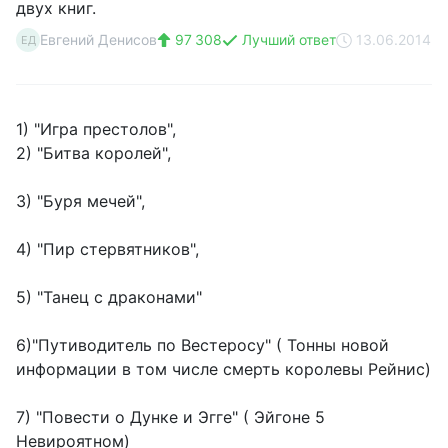
двух книг.
Евгений Денисов
97 308
Лучший ответ
13.06.2014
ЕД
1) "Игра престолов",
2) "Битва королей",
3) "Буря мечей",
4) "Пир стервятников",
5) "Танец с драконами"
6)"Путиводитель по Вестеросу" ( Тонны новой
информации в том числе смерть королевы Рейнис)
7) "Повести о Дунке и Эгге" ( Эйгоне 5
Невироятном)