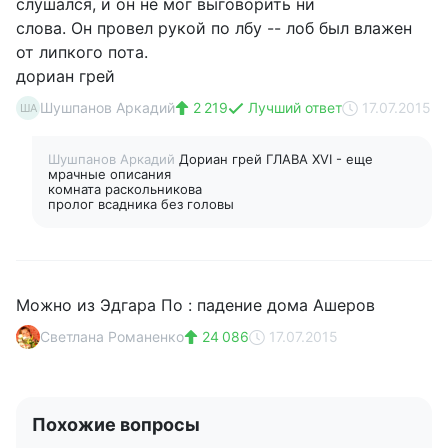
слушался, и он не мог выговорить ни
слова. Он провел рукой по лбу -- лоб был влажен
от липкого пота.
дориан грей
Шушпанов Аркадий
2 219
Лучший ответ
17.07.2015
ША
Шушпанов Аркадий
Дориан грей ГЛАВА XVI - еще
мрачные описания
комната раскольникова
пролог всадника без головы
Можно из Эдгара По : падение дома Ашеров
Светлана Романенко
24 086
17.07.2015
Похожие вопросы