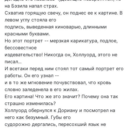
на Бэзила напал страх.
Схватив горящую свечу, он поднес ее к картине. В
левом углу стояла его
подпись, выведенная киноварью, длинными
красными буквами.
Но этот портрет -- мерзкая карикатура, подлое,
бессовестное
издевательство! Никогда он, Холлуорд, этого не
писал...
И всетаки перед ним стоял тот самый портрет его
работы. Он его узнал --
и в то же мгновение почувствовал, что кровь
словно заледенела в его жилах.
Его картина! Что же это значит? Почему она так
страшно изменилась?
Холлуорд обернулся к Дориану и посмотрел на
него как безумный. Губы его
судорожно дергались, пересохший язык не