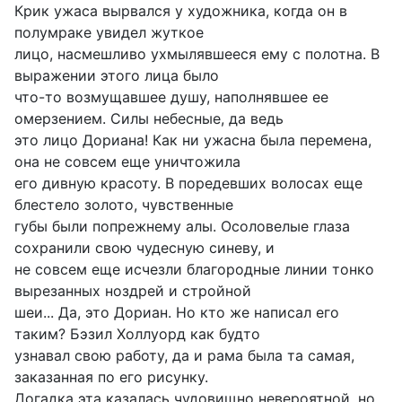
Крик ужаса вырвался у художника, когда он в
полумраке увидел жуткое
лицо, насмешливо ухмылявшееся ему с полотна. В
выражении этого лица было
что-то возмущавшее душу, наполнявшее ее
омерзением. Силы небесные, да ведь
это лицо Дориана! Как ни ужасна была перемена,
она не совсем еще уничтожила
его дивную красоту. В поредевших волосах еще
блестело золото, чувственные
губы были попрежнему алы. Осоловелые глаза
сохранили свою чудесную синеву, и
не совсем еще исчезли благородные линии тонко
вырезанных ноздрей и стройной
шеи... Да, это Дориан. Но кто же написал его
таким? Бэзил Холлуорд как будто
узнавал свою работу, да и рама была та самая,
заказанная по его рисунку.
Догадка эта казалась чудовищно невероятной, но