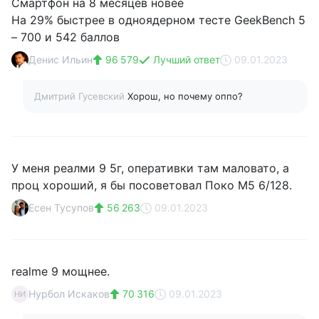
Смартфон на 8 месяцев новее
На 29% быстрее в одноядерном тесте GeekBench 5
– 700 и 542 баллов
Денис Ильин
96 579
Лучший ответ
09.01.2023
Дмитрий Гусевский
Хорош, но почему оппо?
У меня реалми 9 5г, оперативки там маловато, а
проц хороший, я бы посоветовал Поко М5 6/128.
Есен Тусупов
56 263
09.01.2023
realme 9 мощнее.
Нурбол Искаков
70 316
09.01.2023
НИ