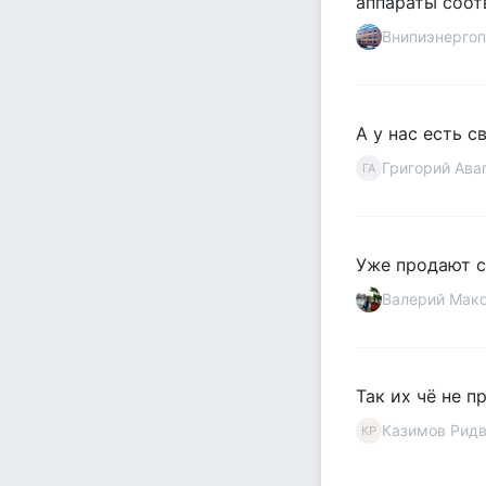
аппараты соот
Внипиэнергоп
А у нас есть с
Григорий Ава
ГА
Уже продают с
Валерий Мако
Так их чё не п
Казимов Рид
КР