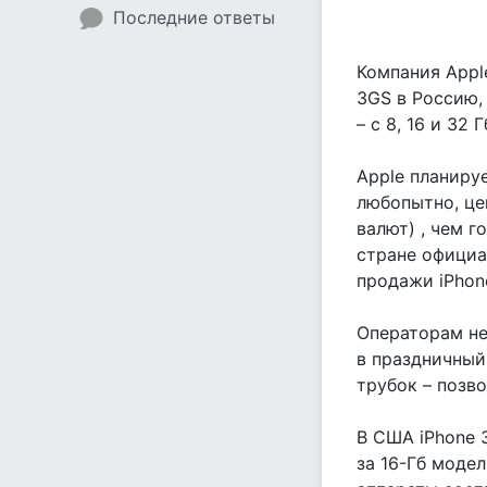
Последние ответы
Компания Appl
3GS в Россию,
– с 8, 16 и 32
Apple планиру
любопытно, це
валют) , чем г
стране официал
продажи iPhon
Операторам не
в праздничный
трубок – позв
В США iPhone 
за 16-Гб модел