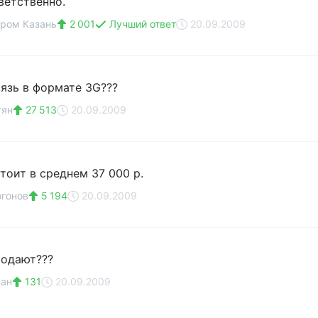
ветственно.
ром Казань
2 001
Лучший ответ
20.09.2009
вязь в формате 3G???
гян
27 513
20.09.2009
тоит в среднем 37 000 р.
гонов
5 194
20.09.2009
родают???
ван
131
20.09.2009