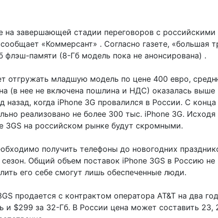
e на завершающей стадии переговоров с российскими 
 сообщает «Коммерсант» . Согласно газете, «большая т
 Гб флэш-памяти (8-Гб модель пока не анонсирована) .
ет отгружать младшую модель по цене 400 евро, средню
на (в нее не включена пошлина и НДС) оказалась выше 
од назад, когда iPhone 3G провалился в России. С кон
ьно реализовано не более 300 тыс. iPhone 3G. Исходя 
e 3GS на российском рынке будут скромными.
обходимо получить телефоны до новогодних празднико
 сезон. Общий объем поставок iPhone 3GS в Россию не
олить его себе смогут лишь обеспеченные люди.
3GS продается с контрактом оператора AT&T на два го
ь и $299 за 32-Гб. В России цена может составить 23, 2