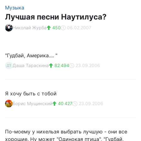
Музыка
Лучшая песни Наутилуса?
Николай Журба
450
06.02.2007
"Гудбай, Америка.... "
Даша Тараскина
82 494
23.09.2006
ДТ
Я хочу быть с тобой
Борис Мущинский
40 427
23.09.2006
По-моему у нихельзя выбрать лучшую - они все
хорошие. Ну может "Одинокая птица", "Гудбай,