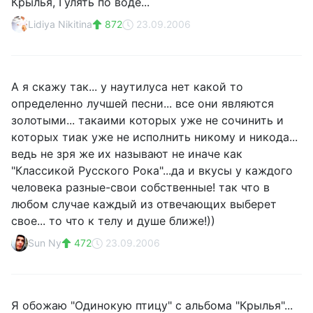
Крылья, Гулять по воде...
Lidiya Nikitina
872
23.09.2006
А я скажу так... у наутилуса нет какой то
определенно лучшей песни... все они являются
золотыми... такаими которых уже не сочинить и
которых тиак уже не исполнить никому и никода...
ведь не зря же их называют не иначе как
"Классикой Русского Рока"...да и вкусы у каждого
человека разные-свои собственные! так что в
любом случае каждый из отвечающих выберет
свое... то что к телу и душе ближе!))
Sun Ny
472
23.09.2006
Я обожаю "Одинокую птицу" с альбома "Крылья"...