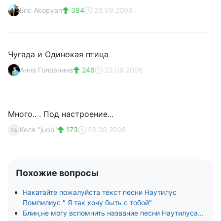
Eric Akopyan
384
23.09.2006
Чугада и Одинокая птица
Анна Головнина
246
23.09.2006
Много.. . Под настроение...
Келя "judo"
173
23.09.2006
К&
Похожие вопросы
Накатайте пожалуйста текст песни Наутилус
Помпилиус " Я так хочу быть с тобой"
Блин,не могу вспомнить название песни Наутилуса...