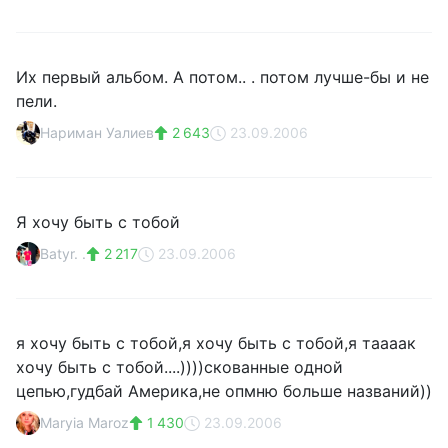
Их первый альбом. А потом.. . потом лучше-бы и не
пели.
Нариман Уалиев
2 643
23.09.2006
Я хочу быть с тобой
Batyr. .
2 217
23.09.2006
я хочу быть с тобой,я хочу быть с тобой,я таааак
хочу быть с тобой....))))скованные одной
цепью,гудбай Америка,не опмню больше названий))
Maryia Maroz
1 430
23.09.2006