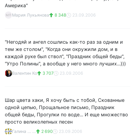
Америка"
Мария Лукьянова
8 348
23.09.2006
МЛ
"Негодяй и ангел сошлись как-то раз за одним и
тем же столом", "Когда они окружили дом, и в
каждой руке был ствол", "Праздник общей беды",
"Утро Полины", а вообще у него много лучших...)))
Валентин Ко
3 707
23.09.2006
Шар цвета хаки, Я хочу быть с тобой, Скованные
одной цепью, Прощальное письмо, Праздник
общей беды, Прогулки по воде... И еще множество
просто великолепных песен
Галина ... ...
2 690
23.09.2006