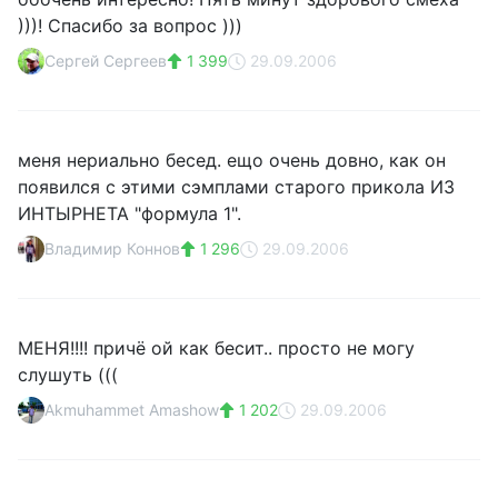
)))! Спасибо за вопрос )))
Сергей Сергеев
1 399
29.09.2006
меня нериально бесед. ещо очень довно, как он
появился с этими сэмплами старого прикола ИЗ
ИНТЫРНЕТА "формула 1".
Владимир Коннов
1 296
29.09.2006
МЕНЯ!!!! причё ой как бесит.. просто не могу
слушуть (((
Akmuhammet Amashow
1 202
29.09.2006