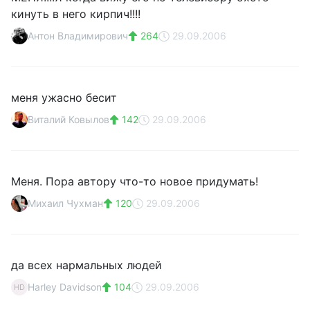
кинуть в него кирпич!!!!
Антон Владимирович
264
29.09.2006
меня ужасно бесит
Виталий Ковылов
142
29.09.2006
Меня. Пора автору что-то новое придумать!
Михаил Чухман
120
29.09.2006
да всех нармальных людей
Harley Davidson
104
29.09.2006
HD