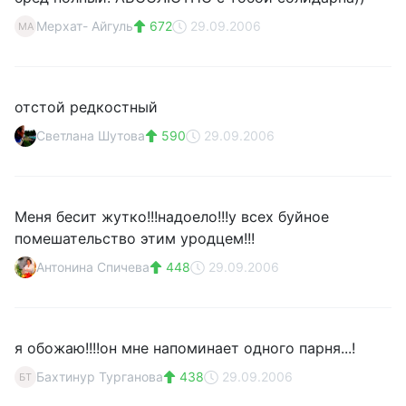
Мерхат- Айгуль
672
29.09.2006
МА
отстой редкостный
Светлана Шутова
590
29.09.2006
Меня бесит жутко!!!надоело!!!у всех буйное
помешательство этим уродцем!!!
Антонина Спичева
448
29.09.2006
я обожаю!!!!он мне напоминает одного парня...!
Бахтинур Турганова
438
29.09.2006
БТ