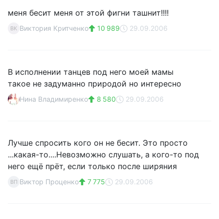
меня бесит меня от этой фигни ташнит!!!!
Виктория Критченко
10 989
29.09.2006
ВК
В исполнении танцев под него моей мамы
такое не задуманно природой но интересно
Нина Владимиренко
8 580
29.09.2006
Лучше спросить кого он не бесит. Это просто
...какая-то....Невозможно слушать, а кого-то под
него ещё прёт, если только после ширяния
Виктор Проценко
7 775
29.09.2006
ВП