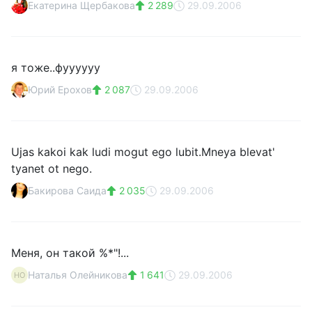
Екатерина Щербакова
2 289
29.09.2006
я тоже..фуууууу
Юрий Ерохов
2 087
29.09.2006
Ujas kakoi kak ludi mogut ego lubit.Mneya blevat'
tyanet ot nego.
Бакирова Саида
2 035
29.09.2006
Меня, он такой %*"!...
Наталья Олейникова
1 641
29.09.2006
НО