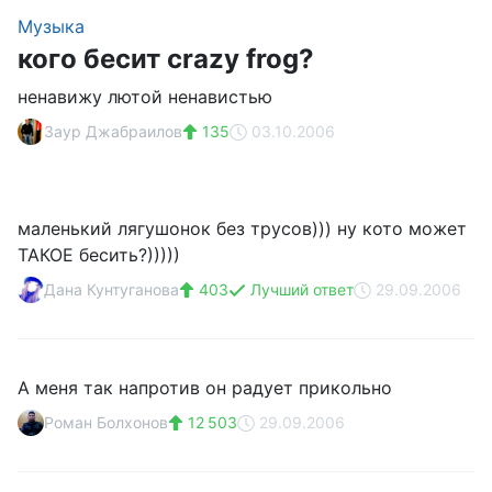
Музыка
кого бесит crazy frog?
ненавижу лютой ненавистью
Заур Джабраилов
135
03.10.2006
маленький лягушонок без трусов))) ну кото может
ТАКОЕ бесить?)))))
Дана Кунтуганова
403
Лучший ответ
29.09.2006
А меня так напротив он радует прикольно
Роман Болхонов
12 503
29.09.2006