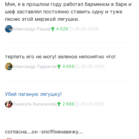
Мня, я в прошлом году работал барменом в баре и
шеф заставлял постоянно ставить одну и туже
песню этой мерзкой лягушки.
Александр Рашов
4 929
29.09.2006
терпеть его не могу! зеленое непонятно что!
Александр Тудвасев
4 669
29.09.2006
Убей паганую лягушку!
Рымкуль Калжанова
2 988
29.09.2006
согласна....он -зло!!!!ненавижу....