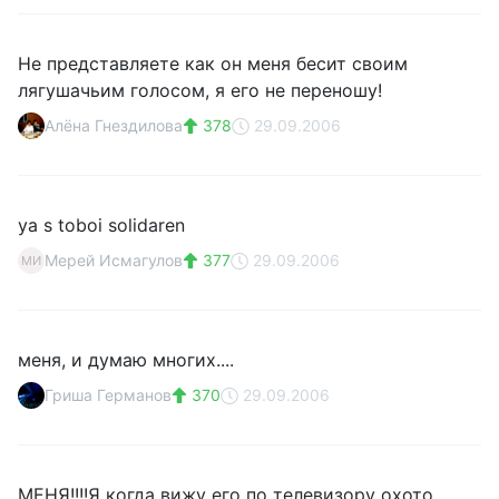
Не представляете как он меня бесит своим
лягушачьим голосом, я его не переношу!
Алёна Гнездилова
378
29.09.2006
ya s toboi solidaren
Мерей Исмагулов
377
29.09.2006
МИ
меня, и думаю многих....
Гриша Германов
370
29.09.2006
МЕНЯ!!!!Я когда вижу его по телевизору охото