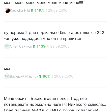
меня меня меня меня меня меня меня!!!!
Kadicha Hild
1 197
29.09.2006
ну первые 2 дня нормально было а остальные 222
-он уже поднадоел.мне он не нравится
Олег Сахнюк
1 139
29.09.2006
ОС
меня!!!!
Валерий Марчук
861
29.09.2006
ВМ
Меня бесит!!! Беспонтовая попса! Под нее
потанцевать нормально нельзя! Никакого смысла...
бред полный! АБСОЛЮТНО с тобой солидарна))