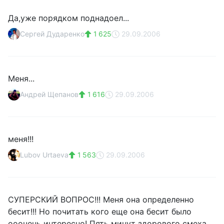
Да,уже порядком поднадоел...
Сергей Дударенко
1 625
29.09.2006
Меня...
Андрей Щепанов
1 616
29.09.2006
меня!!!
Lubov Urtaeva
1 563
29.09.2006
СУПЕРСКИЙ ВОПРОС!!! Меня она определенно
бесит!!! Но почитать кого еще она бесит было
ооочень интересно! Пять минут здорового смеха