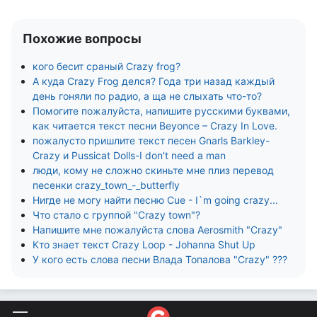
Похожие вопросы
кого бесит сраный Crazy frog?
А куда Crazy Frog делся? Года три назад каждый
день гоняли по радио, а ща не слыхать что-то?
Помогите пожалуйста, напишите русскими буквами,
как читается текст песни Beyonce – Crazy In Love.
пожалусто пришлите текст песен Gnarls Barkley-
Crazy и Pussicat Dolls-I don't need a man
люди, кому не сложно скиньте мне плиз перевод
песенки crazy_town_-_butterfly
Нигде не могу найти песню Cue - I`m going crazy...
Что стало с группой "Crazy town"?
Напишите мне пожалуйста слова Aerosmith "Crazy"
Кто знает текст Crazy Loop - Johanna Shut Up
У кого есть слова песни Влада Топалова "Crazy" ???