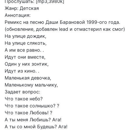
Прослушать: [mp3,3980k]
Жанр: Детская
Аннотация:
Ремикс на песню Даши Барановой 1999-ого года.
(обновление, добавлен lead и отмастерил как смог)
На улице дождик,
На улице слякоть,
А им все равно. .
Идут они вместе,
Один у них зонтик,
Идут из кино. .
Маленькая девочка,
Маленькому мальчику,
Задает вопрос:
Что такое небо?
Что такое солнышко? ?
Что такое Любовь! ?
А ты меня Любишь? Ага!
А ты со мной Будешь? Ага!