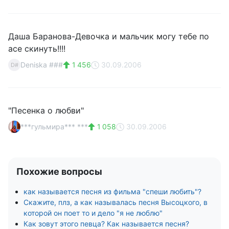
Даша Баранова-Девочка и мальчик могу тебе по
асе скинуть!!!!
Deniska ###
1 456
30.09.2006
D#
"Песенка о любви"
***гульмира*** ***
1 058
30.09.2006
Похожие вопросы
как называется песня из фильма "спеши любить"?
Скажите, плз, а как называлась песня Высоцкого, в
которой он поет то и дело "я не люблю"
Как зовут этого певца? Как называется песня?