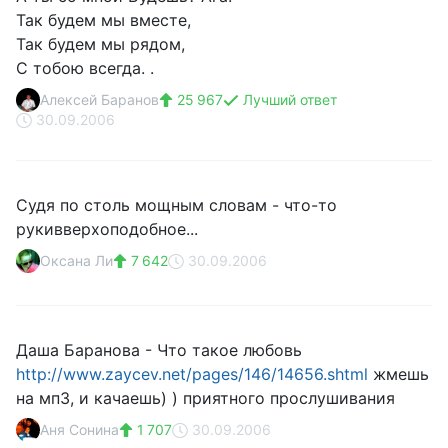
Так будем мы вместе,
Так будем мы рядом,
С тобою всегда. .
Алексей Баранов
25 967
Лучший ответ
30.09.2006
Судя по столь мощным словам - что-то
рукивверхоподобное...
Оксана Ли
7 642
30.09.2006
Даша Баранова - Что такое любовь
http://www.zaycev.net/pages/146/14656.shtml
жмешь
на мп3, и качаешь) ) приятного прослушивания
Аня Сонина
1 707
30.09.2006