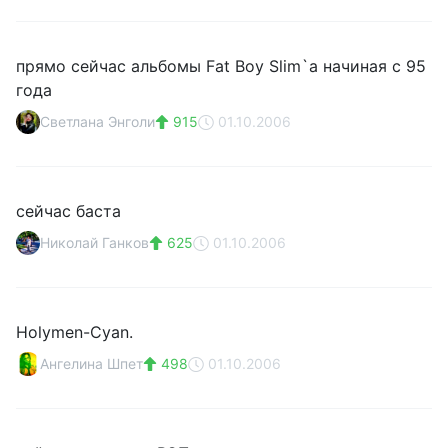
прямо сейчас альбомы Fat Boy Slim`а начиная с 95
года
Светлана Энголи
915
01.10.2006
сейчас баста
Николай Ганков
625
01.10.2006
Holymen-Cyan.
Ангелина Шпет
498
01.10.2006