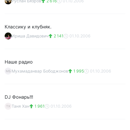
Руслан Бязров
2 616
01.10.2006
Классику и клубняк.
Ириша Давидович
2 141
01.10.2006
Наше радио
Мухамаданвар Бободжонов
1 995
01.10.2006
МБ
DJ Фонарь!!!
Таня Хан
1 961
01.10.2006
ТХ