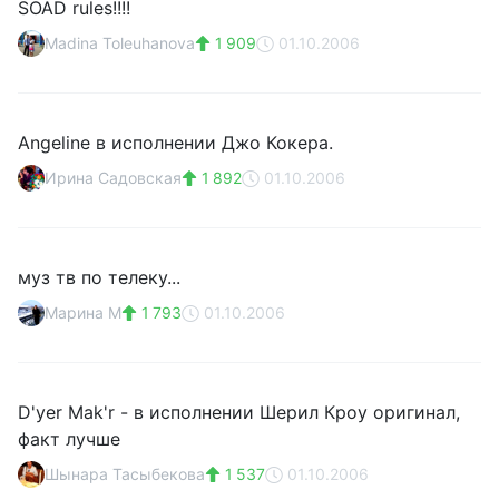
SOAD rules!!!!
Madina Toleuhanova
1 909
01.10.2006
Angeline в исполнении Джо Кокера.
Ирина Садовская
1 892
01.10.2006
муз тв по телеку...
Марина М
1 793
01.10.2006
D'yer Mak'r - в исполнении Шерил Кроу оригинал,
факт лучше
Шынара Тасыбекова
1 537
01.10.2006