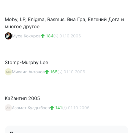
Moby, LP, Enigma, Rasmus, Виа Гра, Евгений Дога и
многое другое
Муса Кокуров
184
01.10.2006
Stomp-Murphy Lee
Михаил Антонов
165
01.10.2006
МА
КаZантип 2005
Азамат Кулдыбаев
141
01.10.2006
АК