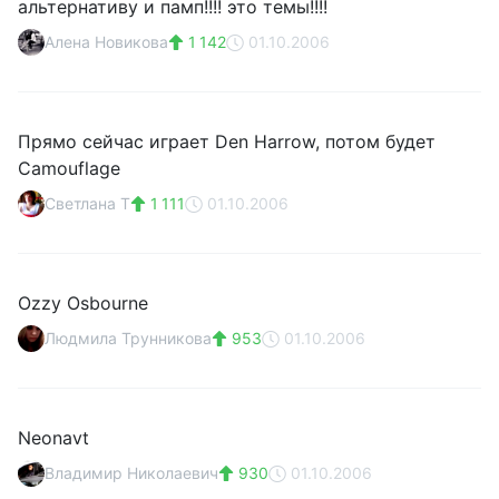
альтернативу и памп!!!! это темы!!!!
Алена Новикова
1 142
01.10.2006
Прямо сейчас играет Den Harrow, потом будет
Camouflage
Светлана Т
1 111
01.10.2006
Ozzy Osbourne
Людмила Трунникова
953
01.10.2006
Neonavt
Владимир Николаевич
930
01.10.2006