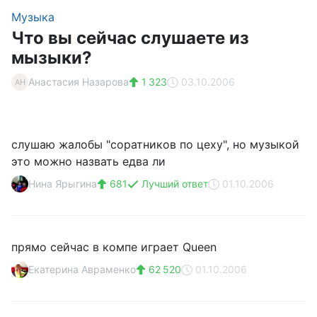
Музыка
Что вы сейчас слушаете из
мызыки?
Анастасия Назарова
1 323
03.10.2006
АН
слушаю жалобы "соратников по цеху", но музыкой
это можно назвать едва ли
Нина Ярыгина
681
Лучший ответ
01.10.2006
прямо сейчас в компе играет Queen
Екатерина Авраменко
62 520
01.10.2006