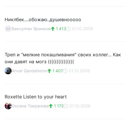
Никлбек....обожаю..душевнооооо
Бексултан Эрмеков
1 413
01.10.2006
БЭ
Треп и "мелкие покашливания" своих коллег... Как
они давят на могз (((((((((((((((
Anvar Qandahorov
1 407
01.10.2006
Roxette Listen to your heart
Оксана Токранова
1 172
01.10.2006