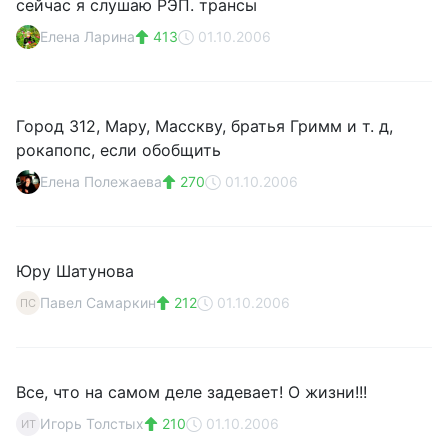
сейчас я слушаю РЭП. трансы
Елена Ларина
413
01.10.2006
Город 312, Мару, Масскву, братья Гримм и т. д,
рокапопс, если обобщить
Елена Полежаева
270
01.10.2006
Юру Шатунова
Павел Самаркин
212
01.10.2006
ПС
Все, что на самом деле задевает! О жизни!!!
Игорь Толстых
210
01.10.2006
ИТ