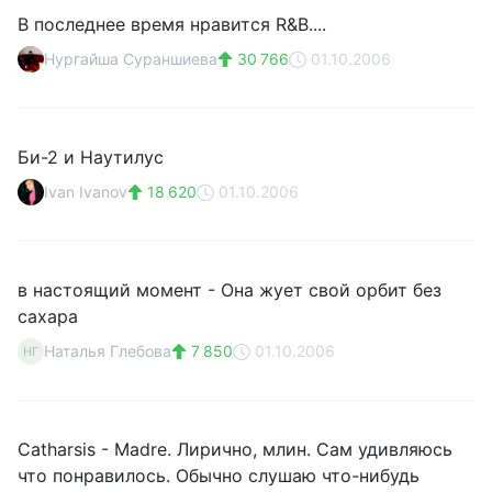
В последнее время нравится R&B....
Нургайша Сураншиева
30 766
01.10.2006
Би-2 и Наутилус
Ivan Ivanov
18 620
01.10.2006
в настоящий момент - Она жует свой орбит без
сахара
Наталья Глебова
7 850
01.10.2006
НГ
Catharsis - Madre. Лирично, млин. Сам удивляюсь
что понравилось. Обычно слушаю что-нибудь