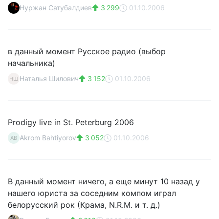
Нуржан Сатубалдиев
3 299
01.10.2006
в данный момент Русское радио (выбор
начальника)
Наталья Шилович
3 152
01.10.2006
НШ
Prodigy live in St. Peterburg 2006
Akrom Bahtiyorov
3 052
01.10.2006
AB
В данный момент ничего, а еще минут 10 назад у
нашего юриста за соседним компом играл
белорусский рок (Крама, N.R.M. и т. д.)