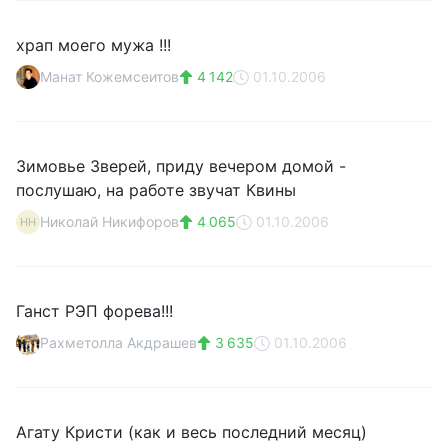
храп моего мужа !!!
Манат Кожемсеитов
4 142
01.10.2006
Зимовье Зверей, приду вечером домой -
послушаю, на работе звучат Квины
Николай Никифоров
4 065
01.10.2006
НН
Ганст РЭП форева!!!
Рахметолла Акдрашев
3 635
01.10.2006
Агату Кристи (как и весь последний месяц)