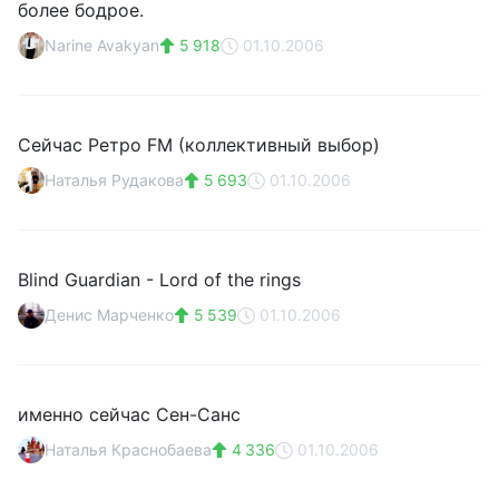
более бодрое.
Narine Avakyan
5 918
01.10.2006
Сейчас Ретро FM (коллективный выбор)
Наталья Рудакова
5 693
01.10.2006
Blind Guardian - Lord of the rings
Денис Марченко
5 539
01.10.2006
именно сейчас Сен-Санс
Наталья Краснобаева
4 336
01.10.2006