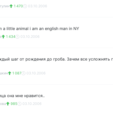
гулин
1 470
03.10.2006
m a little animal i am an english man in NY
в
1 434
03.10.2006
аждый шаг от рождения до гроба. Зачем все усложнять го
шкин
1 087
03.10.2006
ца она мне нравится..
ова
985
03.10.2006