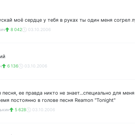
ускай моё сердце у тебя в руках ты один меня согрел 
вич
8 042
03.10.2006
чий
н
6 136
03.10.2006
 песня, ее правда никто не знает...специально для мен
емя постоянно в голове песня Reamon "Tonight"
ькин
5 628
03.10.2006