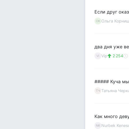
Если друг оказ
Ольга Корни
ОК
два дня уже ве
Vip
2 254
Vi
##### Куча мы
Татьяна Черк
ТЧ
Как много дев
Nurbek Kenes
NK