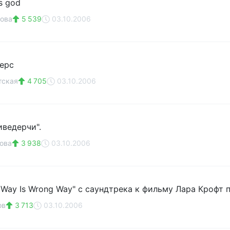
s god
ова
5 539
03.10.2006
ерс
тская
4 705
03.10.2006
иведерчи".
ова
3 938
03.10.2006
ly Way Is Wrong Way" с саундтрека к фильму Лара Крофт 
ов
3 713
03.10.2006