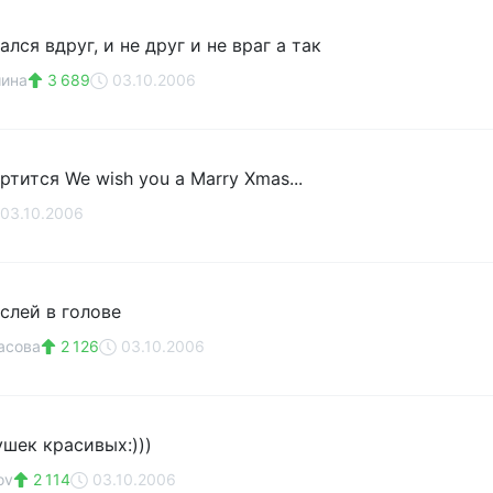
ался вдруг, и не друг и не враг а так
шина
3 689
03.10.2006
ртится We wish you a Marry Xmas...
03.10.2006
слей в голове
асова
2 126
03.10.2006
ушек красивых:)))
ov
2 114
03.10.2006