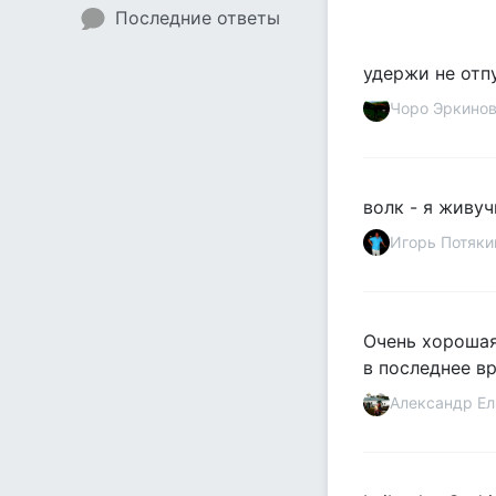
Последние ответы
удержи не отп
Чоро Эркино
волк - я живу
Игорь Потяки
Очень хорошая
в последнее вр
Александр Ел