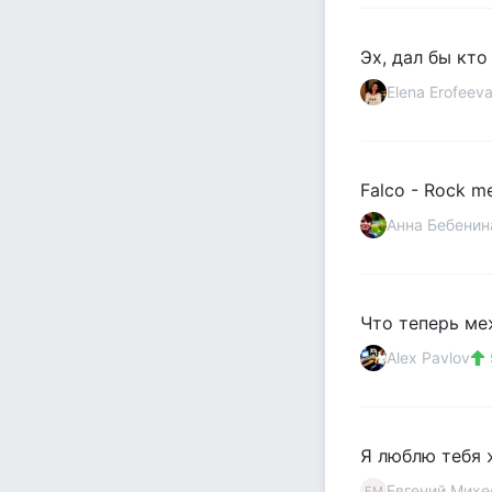
Эх, дал бы кто
Elena Erofeev
Falco - Rock m
Анна Бебенин
Что теперь ме
Alex Pavlov
Я люблю тебя 
Евгений Михе
ЕМ