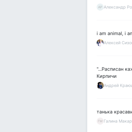
Александр Ро
АР
i am animal, i a
Алексей Сизо
"...Расписан к
Кирпичи
Андрей Краю
танька красави
Галина Макар
ГМ