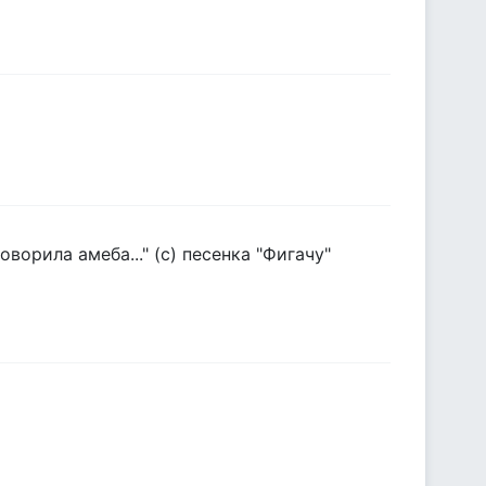
ворила амеба..." (с) песенка "Фигачу"