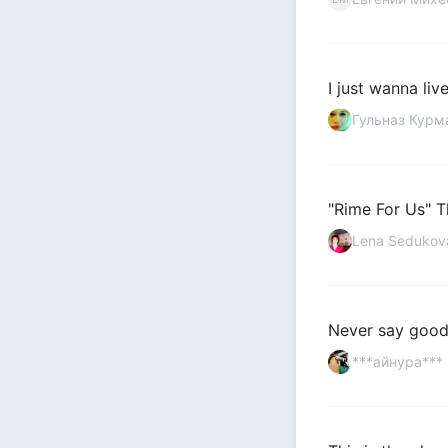
I just wanna li
Гульназ Курм
"Rime For Us" 
Lena Sedukov
Never say good
***айнура***