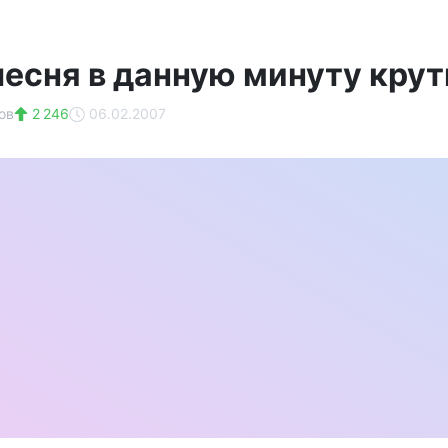
есня в данную минуту крути
ов
2 246
06.02.2007