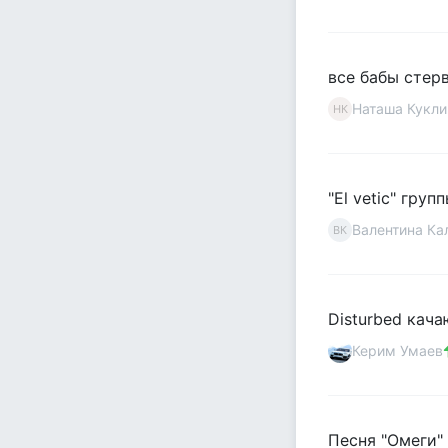
все бабы стервы
Наташа Кукли
НК
"El vetic" груп
Валентина К
ВК
Disturbed кача
Керим Умаев
Песня "Омеги" 