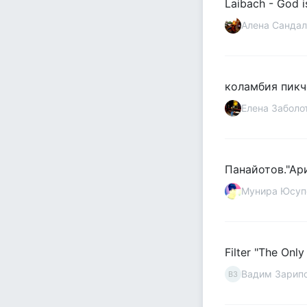
Laibach - God i
Алена Сандал
коламбия пикч
Елена Заболо
Панайотов."Ар
Мунира Юсуп
Filter "The On
Вадим Зарип
ВЗ