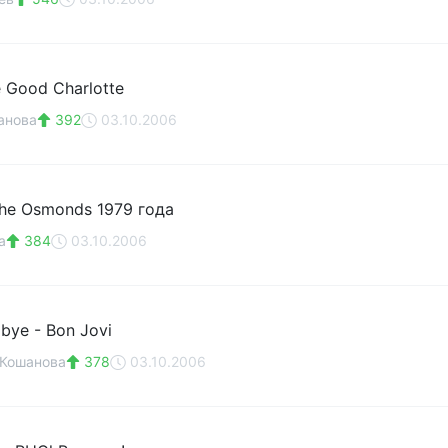
ve Good Charlotte
анова
392
03.10.2006
The Osmonds 1979 года
a
384
03.10.2006
bye - Bon Jovi
 Кошанова
378
03.10.2006