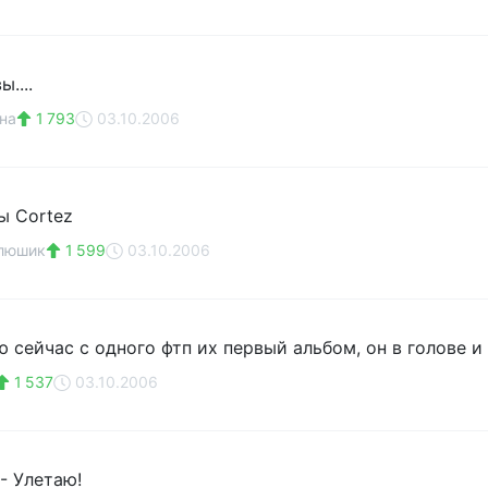
....
на
1 793
03.10.2006
пы Cortez
алюшик
1 599
03.10.2006
ю сейчас с одного фтп их первый альбом, он в голове 
1 537
03.10.2006
- Улетаю!