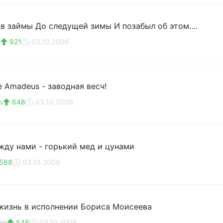
 в займы До следущей зимы И позабыл об этом....
a
921
03.10.2006
e Amadeus - заводная весч!
а
648
03.10.2006
жду нами - горький мед и цунами
588
03.10.2006
жизнь в исполнении Бориса Моисеева
ев
546
03.10.2006