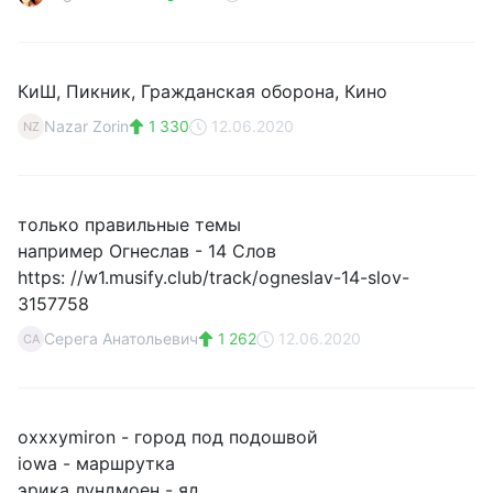
КиШ, Пикник, Гражданская оборона, Кино
Nazar Zorin
1 330
12.06.2020
NZ
только правильные темы
например Огнеслав - 14 Слов
https: //w1.musify.club/track/ogneslav-14-slov-
3157758
Серега Анатольевич
1 262
12.06.2020
СА
oxxxymiron - город под подошвой
iowa - маршрутка
эрика лундмоен - яд