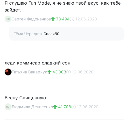
Я слушаю Fun Mode, я не знаю твой вкус, как тебе
зайдет.
Сергей Федоненков
78 494
12.06.2020
СФ
Тёма Чередняк
Спасиб0
леди коммисар сладкий сон
Татьяна Вакарчук
43 003
12.06.2020
Весну Священную
Людмила Денисенко
41 708
12.06.2020
ЛД