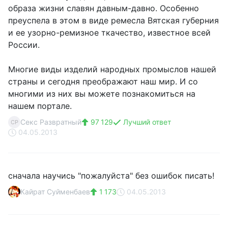
образа жизни славян давным-давно. Особенно
преуспела в этом в виде ремесла Вятская губерния
и ее узорно-ремизное ткачество, известное всей
России.
Многие виды изделий народных промыслов нашей
страны и сегодня преображают наш мир. И со
многими из них вы можете познакомиться на
нашем портале.
Секс Развратный
97 129
Лучший ответ
СР
04.05.2013
сначала научись "пожалуйста" без ошибок писать!
Кайрат Суйменбаев
1 173
04.05.2013