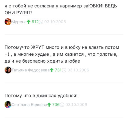
я с тобой не согласна я нарпимер заЮБКИ! ВЕДЬ
ОНИ РУЛЯТ!
Мурена
812
03.10.2006
Потомучто ЖРУТ много и в юбку не влезть потом
=) , а многие худые , а им кажется , что толстые,
да и не безопасно ходить в юбке
Татьяна Федосеева
731
03.10.2006
Потому что в джинсах удобней!!
Светлана Беляева
706
03.10.2006