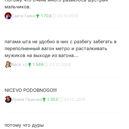
мальчиков.
Света Гайно
1 703
03.10.2006
патама шта не удобно в них с разбегу забегать в
переполненный вагон метро и расталкивать
мужиков на выходе из вагона....
Вася =))
1 569
03.10.2006
NICEVO PODOBNOGO!!!
Ирина Гашкова
1 353
03.10.2006
потому что дуры