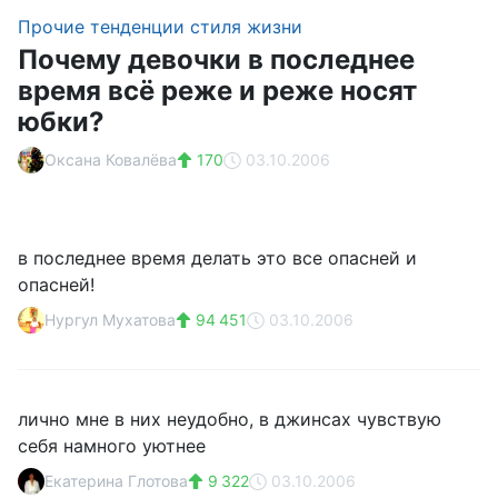
Прочие тенденции стиля жизни
Почему девочки в последнее
время всё реже и реже носят
юбки?
Оксана Ковалёва
170
03.10.2006
в последнее время делать это все опасней и
опасней!
Нургул Мухатова
94 451
03.10.2006
лично мне в них неудобно, в джинсах чувствую
себя намного уютнее
Екатерина Глотова
9 322
03.10.2006