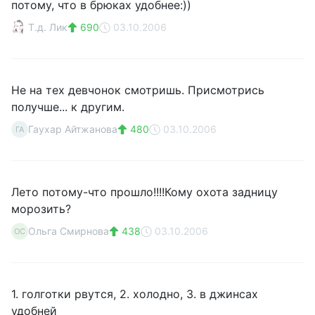
потому, что в брюках удобнее:))
Т.д. Лик
690
03.10.2006
Не на тех девчонок смотришь. Присмотрись
получше... к другим.
Гаухар Айтжанова
480
03.10.2006
ГА
Лето потому-что прошло!!!!Кому охота задницу
морозить?
Ольга Смирнова
438
03.10.2006
ОС
1. голготки рвутся, 2. холодно, 3. в джинсах
удобней