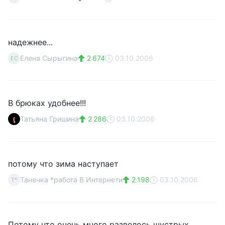
надежнее...
Елена Сырыгина
2 674
03.10.2006
ЕС
В брюках удобнее!!!
Татьяна Гришина
2 286
03.10.2006
потому что зима наступает
Танечка *работа В Интернети
2 198
03.10.2006
Т*
Потому что очень много развелось шустрых