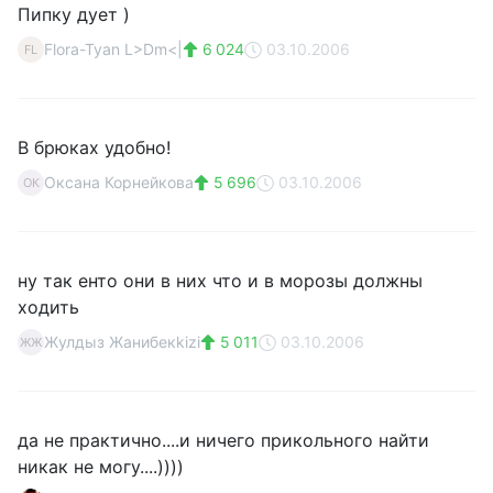
Пипку дует )
Flora-Tyan L>Dm<|
6 024
03.10.2006
FL
В брюках удобно!
Оксана Корнейкова
5 696
03.10.2006
ОК
ну так енто они в них что и в морозы должны
ходить
Жулдыз Жанибекkizi
5 011
03.10.2006
ЖЖ
да не практично....и ничего прикольного найти
никак не могу....))))