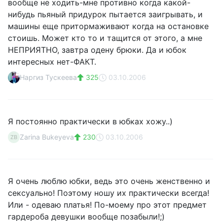
вообще не ходить-мне противно когда какой-
нибудь пьяный придурок пытается заигрывать, и
машины еще притормаживают когда на остановке
стоишь. Может кто то и тащится от этого, а мне
НЕПРИЯТНО, завтра одену брюки. Да и юбок
интересных нет-ФАКТ.
Наргиз Тускеева
325
03.10.2006
Я постоянно практически в юбках хожу..)
Zarina Bukeyeva
230
03.10.2006
ZB
Я очень люблю юбки, ведь это очень женственно и
сексуально! Поэтому ношу их практически всегда!
Или - одеваю платья! По-моему про этот предмет
гардероба девушки вообще позабыли!;)