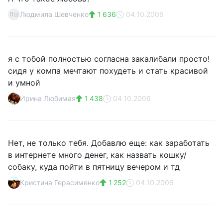
Людмила Шевченко
1 636
04.10.2006
ЛШ
я с тобой полностью согласна закалибали просто!
сидя у компа мечтают похудеть и стать красивой
и умной
Ирина Любимая
1 438
04.10.2006
Нет, не только тебя. Добавлю еще: как заработать
в интернете много денег, как назвать кошку/
собаку, куда пойти в пятницу вечером и тд
Кристина Герасименко
1 252
04.10.2006