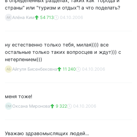
в определенных разделах, таких как "города и
страны" или "туризм и отдых"! а что поделать?
Алёна Ким
54 713
04.10.2006
АК
ну естественно только тебя, милая)))) все
остальные только таких вопросцев и ждут))) с
нетерпением)))
Айгуля Бисенбековна
11 240
04.10.2006
АБ
меня тоже!
Оксана Миронова
9 322
04.10.2006
ОМ
Уважаю здравомыслящих людей...