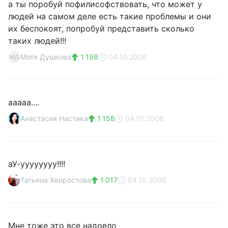
а ты поробуй пофилисофствовать, что может у
людей на самом деле есть такие проблемы и они
их беспокоят, попробуй представить сколько
таких людей!!!
Мотя Душкова
1 198
04.10.2006
МД
ааааа....
Анастасия Настика
1 158
04.10.2006
аУ-уууууууу!!!!
Татьяна Хворостова
1 017
04.10.2006
Мне тоже это все надоело