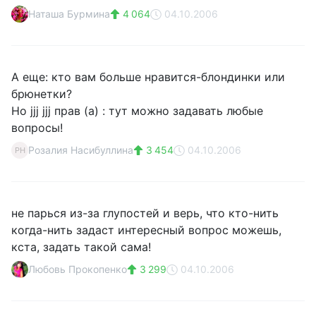
Наташа Бурмина
4 064
04.10.2006
А еще: кто вам больше нравится-блондинки или
брюнетки?
Но jjj jjj прав (а) : тут можно задавать любые
вопросы!
Розалия Насибуллина
3 454
04.10.2006
РН
не парься из-за глупостей и верь, что кто-нить
когда-нить задаст интересный вопрос можешь,
кста, задать такой сама!
Любовь Прокопенко
3 299
04.10.2006