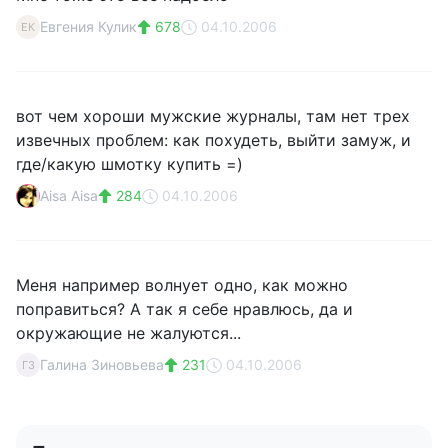
Евгения Кулик
678
04.10.2006
ЕК
вот чем хороши мужские журналы, там нет трех
извечных проблем: как похудеть, выйти замуж, и
где/какую шмотку купить =)
Aisa Aisa
284
04.10.2006
Меня например волнует одно, как можно
поправиться? А так я себе нравлюсь, да и
окружающие не жалуются...
Галина Зиновьева
231
04.10.2006
ГЗ