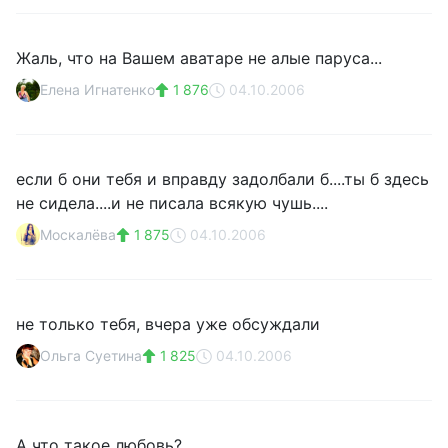
Жаль, что на Вашем аватаре не алые паруса...
Елена Игнатенко
1 876
04.10.2006
если б они тебя и вправду задолбали б....ты б здесь
не сидела....и не писала всякую чушь....
Москалёва
1 875
04.10.2006
не только тебя, вчера уже обсуждали
Ольга Суетина
1 825
04.10.2006
А что такое любовь?