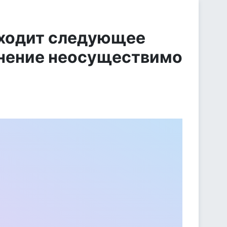
ыходит следующее
инение неосуществимо