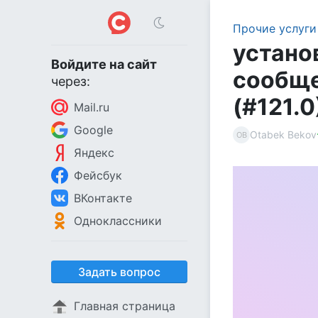
Прочие услуги
устано
Войдите на сайт
сообще
через:
(#121.
Mail.ru
Google
Otabek Bekov
OB
Яндекс
Фейсбук
ВКонтакте
Одноклассники
Задать вопрос
Главная страница