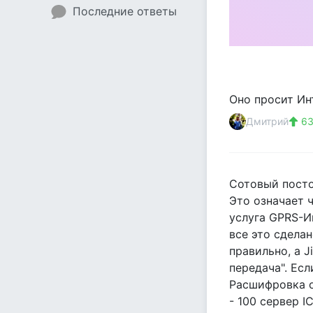
Последние ответы
Оно просит Инт
Дмитрий
63
Сотовый посто
Это означает 
услуга GPRS-И
все это сдела
правильно, а 
передача". Есл
Расшифровка 
- 100 сервер 