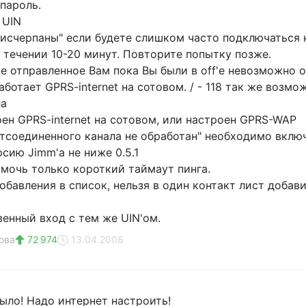
 пароль.
 UIN
и исчерпаны" если будете слишком часто подключаться 
 течении 10-20 минут. Повторите попытку позже.
ие отправленное Вам пока Вы были в off'е невозможно о
 работает GPRS-internet на сотовом. / - 118 так же возм
ла
оен GPRS-internet на сотовом, или настроен GPRS-WAP
 отсоединенного канала не обработан" необходимо вклю
сию Jimm'а не ниже 0.5.1
омочь только короткий таймаут пинга.
добавления в список, нельзя в один контакт лист доба
венный вход с тем же UIN'ом.
ова
72 974
13.04.2008
было! Надо интернет настроить!