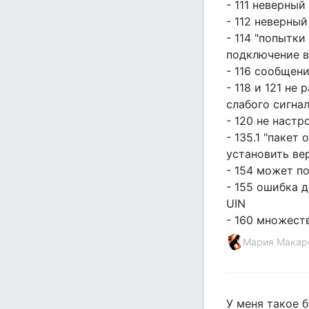
- 111 неверный
- 112 неверный
- 114 "попытк
подключение в
- 116 сообщен
- 118 и 121 не
слабого сигна
- 120 не настр
- 135.1 "пакет
установить вер
- 154 может п
- 155 ошибка 
UIN
- 160 множест
Мария Макар
У меня такое 