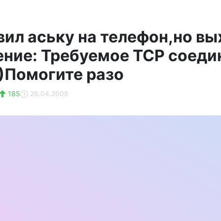
вил аську на телефон,но в
ние: Требуемое ТСР соед
0)Помогите разо
185
28.04.2008