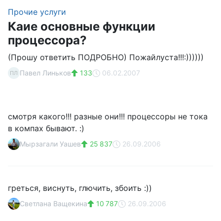
Прочие услуги
Каие основные функции
процессора?
(Прошу ответить ПОДРОБНО) Пожайлуста!!!:))))))
Павел Линьков
133
06.02.2007
ПЛ
смотря какого!!! разные они!!! процессоры не тока
в компах бывают. :)
Мырзагали Уашев
25 837
26.09.2006
греться, виснуть, глючить, збоить :))
Светлана Ващекина
10 787
26.09.2006