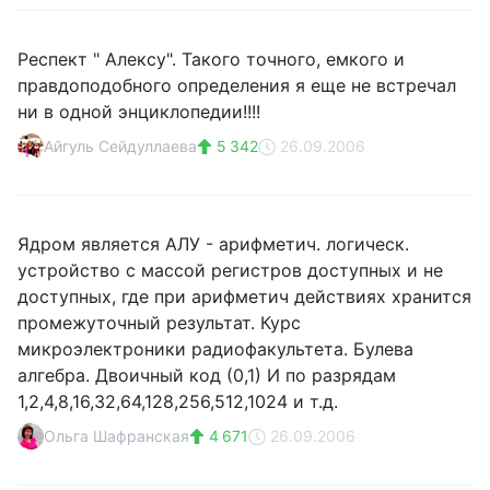
Респект " Алексу". Такого точного, емкого и
правдоподобного определения я еще не встречал
ни в одной энциклопедии!!!!
Айгуль Сейдуллаева
5 342
26.09.2006
Ядром является АЛУ - арифметич. логическ.
устройство с массой регистров доступных и не
доступных, где при арифметич действиях хранится
промежуточный результат. Курс
микроэлектроники радиофакультета. Булева
алгебра. Двоичный код (0,1) И по разрядам
1,2,4,8,16,32,64,128,256,512,1024 и т.д.
Ольга Шафранская
4 671
26.09.2006