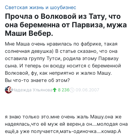
Светская жизнь и шоубизнес
Прочла о Волковой из Тату, что
она беременна от Парвиза, мужа
Маши Вебер.
Мне Маша очень нравилась по фабрике, такая
солнечная девушка) В статье сказано, что она
оставила группу Тутси, родила этому Парвизу
сына. И теперь он всюду носится с беременной
Волковой, фу, как неприятно и жалко Машу.
Вы что-то знаете об этом?
Надежда Ульянова
8 236
09.06.2007
я знаю только это.мне очень жаль Машу.она же
надеялась,что её муж ей верен,а он....молодая она
ещё,а уже получается,мать-одиночка....комар.А