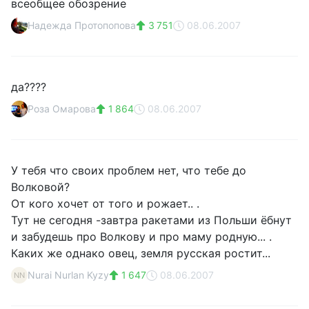
всеобщее обозрение
Надежда Протопопова
3 751
08.06.2007
да????
Роза Омарова
1 864
08.06.2007
У тебя что своих проблем нет, что тебе до
Волковой?
От кого хочет от того и рожает.. .
Тут не сегодня -завтра ракетами из Польши ёбнут
и забудешь про Волкову и про маму родную... .
Каких же однако овец, земля русская ростит...
Nurai Nurlan Kyzy
1 647
08.06.2007
NN