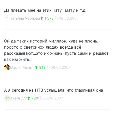
Да плевать мне на этих Тату _мату и т.д.
Татьяна Чернова
1 578
08.06.2007
Ой да таких историй миллион, куда не плюнь,
просто о светскихх людях всегда всё
рассказывают...это их жизнь, пусть сами и решают,
как им жить..
Мария Маныч
813
08.06.2007
А я сегодня на НТВ услышала, что глазливая она
Анегл 777
780
08.06.2007
А7