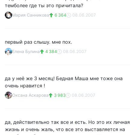
темболее где ты это причитала?
Мария Санникова
6 364
08.06.2007
первый раз слышу. мне пох.
Елена Булина
4 384
08.06.2007
да у неё же 3 месяц! Бедная Маша мне тоже она
очень нравится !
Оксана Аскарова
3 983
08.06.2007
да, действительно так все и есть. Но это их личная
жизнь и очень жаль, что все это выставляется на