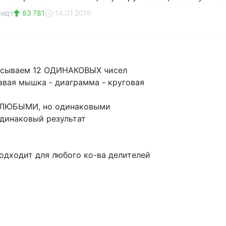
идт
83 781
14.01.2019
писываем 12 ОДИНАКОВЫХ чисел
авая мышка - диаграмма - круговая
т ЛЮБЫМИ, но одинаковыми
одинаковый результат
подходит для любого ко-ва делителей