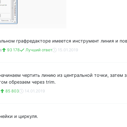
льном графредакторе имеется инструмент линия и пово
в
93 178
Лучший ответ
15.01.2019
 начинаем чертить линию из центральной точки, затем 
том обрезаем через trim.
в
85 803
14.01.2019
ейки и циркуля.