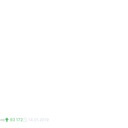
нев
93 172
14.01.2019