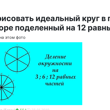
рисовать идеальный круг в
оре поделенный на 12 равн
на этом фото
а (Богач)
554
23.01.2019