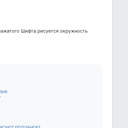
 зажатого Шифта рисуется окружность
три)
?
РИСУЮТ ПОДОБНОЕ?