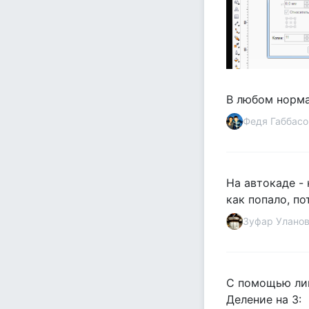
В любом норма
Федя Габбасо
На автокаде -
как попало, по
Зуфар Улано
С помощью лин
Деление на 3: