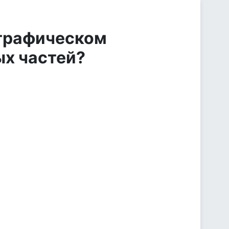
 графическом
ых частей?