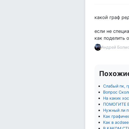
какой граф ре
если не специ
как поделить 
Андрей Болм
Похожи
Слабый пк, 
Вопрос Сколь
На каких хо
ПОМОГИТЕ 
Нужный ли п
Как графиче
Как в acdsee
В КАКОМ СТ