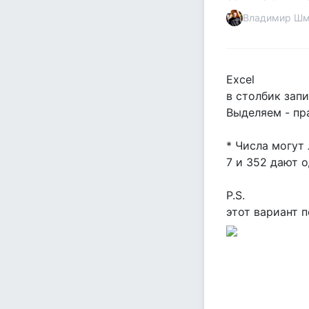
Владимир Шм
Excel
в столбик за
Выделяем - пр
* Числа могу
7 и 352 дают 
P.S.
этот вариант 