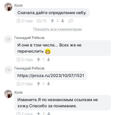
Коля
Сначала дайте определение небу.
2 года
15
2
Показать все комментарии
Геннадий Рябков
ГР
И они в том числе... Всех же не
перечислить
2 года
1
Геннадий Рябков
ГР
https://proza.ru/2023/10/07/1521
2 года
1
Коля
Извините.Я по незнакомым ссылкам не
хожу.Спасибо за понимание.
2 года
2