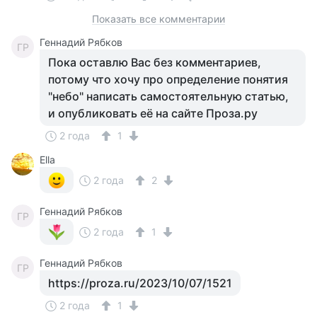
Показать все комментарии
Геннадий Рябков
ГР
Пока оставлю Вас без комментариев,
потому что хочу про определение понятия
"небо" написать самостоятельную статью,
и опубликовать её на сайте Проза.ру
2 года
1
Ellа
2 года
2
Геннадий Рябков
ГР
2 года
1
Геннадий Рябков
ГР
https://proza.ru/2023/10/07/1521
2 года
1