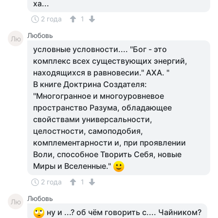
ха...
2 года
1
Любовь
Лю
условные условности.... "Бог - это
комплекс всех существующих энергий,
находящихся в равновесии." АХА. "
В книге Доктрина Создателя:
"Многогранное и многоуровневое
пространство Разума, обладающее
свойствами универсальности,
целостности, самоподобия,
комплементарности и, при проявлении
Воли, способное Творить Себя, новые
Миры и Вселенные."
2 года
1
Любовь
Лю
ну и ...? об чём говорить с.... Чайником?