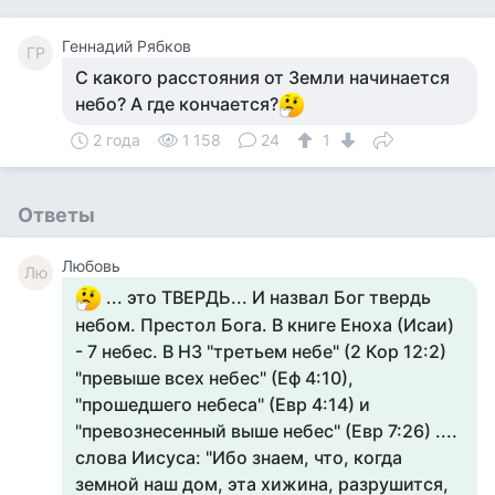
Геннадий Рябков
ГР
С какого расстояния от Земли начинается
небо? А где кончается?
2 года
1 158
24
1
Ответы
Любовь
Лю
... это ТВЕРДЬ... И назвал Бог твердь
небом. Престол Бога. В книге Еноха (Исаи)
- 7 небес. В НЗ "третьем небе" (2 Кор 12:2)
"превыше всех небес" (Еф 4:10),
"прошедшего небеса" (Евр 4:14) и
"превознесенный выше небес" (Евр 7:26) ....
слова Иисуса: "Ибо знаем, что, когда
земной наш дом, эта хижина, разрушится,