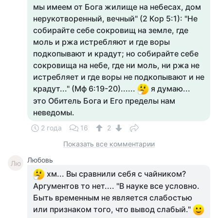
мы имеем от Бога жилище на небесах, дом
нерукотворенный, вечный" (2 Кор 5:1): "Не
собирайте себе сокровищ на земле, где
моль и ржа истребляют и где воры
подкопывают и крадут; но собирайте себе
сокровища на небе, где ни моль, ни ржа не
истребляет и где воры не подкопывают и не
крадут..." (Мф 6:19-20)......
я думаю...
это Обитель Бога и Его пределы нам
неведомы.
2 года
16
2
Показать все комментарии
Любовь
Лю
хм... Вы сравнили себя с чайником?
Аргументов то нет.... "В науке все условно.
Быть временным не является слабостью
или признаком того, что вывод слабый."