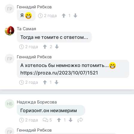
Геннадий Рябков
ГР
Я
2 года
1
Та Самая
Тогда не томите с ответом...
2 года
2
Геннадий Рябков
ГР
А хотелось бы немножко потомить...
https://proza.ru/2023/10/07/1521
2 года
1
Надежда Борисова
НБ
Горизонт.он неизмерим
2 года
5
1
Геннадий Рябков
ГР