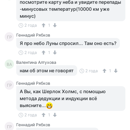
посмотрите карту неба и увидите перепады
-минусовых температур(10000 км уже
минус)
2 года
1
Геннадий Рябков
ГР
Я про небо Луны спросил... Там оно есть?
2 года
1
Валентина Алтухова
ВА
нам об этом не говорят
2 года
1
Геннадий Рябков
ГР
А Вы, как Шерлок Холмс, с помощью
метода дедукции и индукции всё
выясните...
2 года
1
Геннадий Рябков
ГР