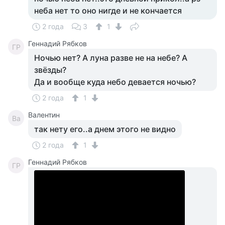
неба нет то оно нигде и не кончается
2 года
3
1
Геннадий Рябков
ГР
Ночью нет? А луна разве не на небе? А
звёзды?
Да и вообще куда небо девается ночью?
2 года
1
Валентин
Ва
так нету его..а днем этого не видно
2 года
1
Геннадий Рябков
ГР