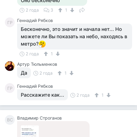
Оно бесконечно
2 года
3
1
Геннадий Рябков
ГР
Бесконечно, это значит и начала нет... Но
можете ли Вы показать на небо, находясь в
метро?
2 года
1
Артур Тюльменков
Да
2 года
1
Геннадий Рябков
ГР
Расскажите как...
2 года
1
Владимир Строганов
ВС