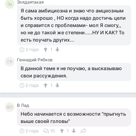
Эхядаятакая
Эх
Я сама амбициозна и знаю что амциозным
быть хорошо , НО когда надо достичь цели
и справится с проблемами- мол Я смогу,,
но не до такой же степени.....НУ И КАК? То
есть поучать других...
2 года
1
Геннадий Рябков
ГР
В данной теме я не поучаю, а высказываю
свои рассуждения.
2 года
1
В Лад
ВЛ
Небо начинается с возможности "прыгнуть
выше своей головы"
2 года
10
1