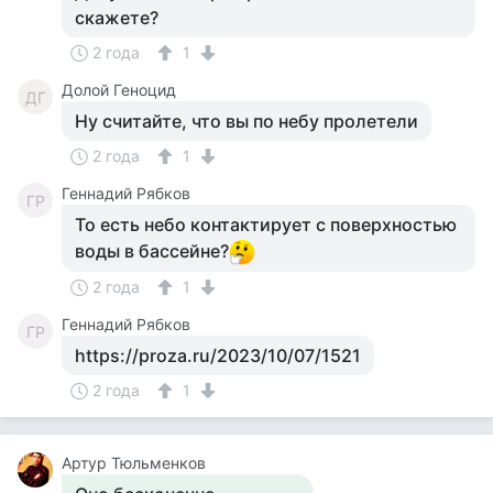
скажете?
2 года
1
Долой Геноцид
ДГ
Ну считайте, что вы по небу пролетели
2 года
1
Геннадий Рябков
ГР
То есть небо контактирует с поверхностью
воды в бассейне?
2 года
1
Геннадий Рябков
ГР
https://proza.ru/2023/10/07/1521
2 года
1
Артур Тюльменков