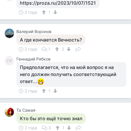
https://proza.ru/2023/10/07/1521
2 года
1
Валерий Воронов
А где кончается Вечность?
2 года
1
2
Геннадий Рябков
ГР
Предполагается, что на мой вопрос я на
него должен получить соответствующий
ответ...
2 года
1
Та Самая
Кто бы это ещё точно знал
2 года
3
1