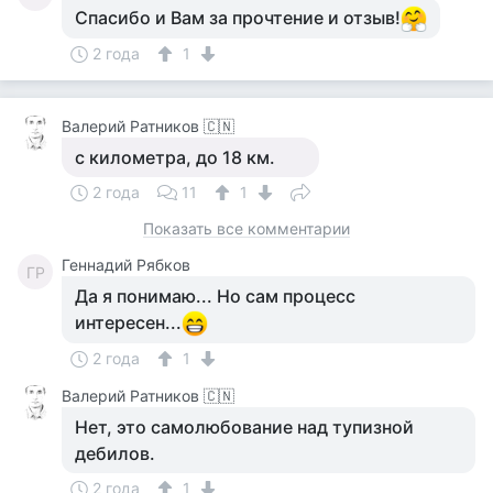
Спасибо и Вам за прочтение и отзыв!
2 года
1
Валерий Ратников 🇨🇳
с километра, до 18 км.
2 года
11
1
Показать все комментарии
Геннадий Рябков
ГР
Да я понимаю... Но сам процесс
интересен...
2 года
1
Валерий Ратников 🇨🇳
Нет, это самолюбование над тупизной
дебилов.
2 года
1