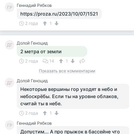
Геннадий Рябков
ГР
https://proza.ru/2023/10/07/1521
2 года
1
Долой Геноцид
ДГ
2 метра от земли
2 года
14
1
Показать все комментарии
Долой Геноцид
ДГ
Некоторые вершины гор уходят в небо и
небоскрёбы. Если ты на уровне облаков,
считай ты в небе.
2 года
1
Геннадий Рябков
ГР
Допустим... А про прыжок в бассейне что