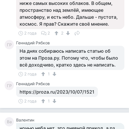
ниже самых высоких облаков. В общем,
пространство над землёй, имеющее
атмосферу, и есть небо. Дальше - пустота,
космос. Я прав? Скажите своё мнение.
2 года
2
2
Геннадий Рябков
ГР
На днях собираюсь написать статью об
этом на Проза.ру. Потому что, чтобы было
всё доходчиво, кратко здесь не написать.
2 года
1
Геннадий Рябков
ГР
https://proza.ru/2023/10/07/1521
2 года
1
Валентин
Ва
ночью неба нет..это дневной прикол..а рз