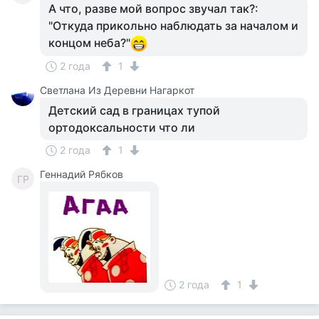
А что, разве мой вопрос звучал так?:
"Откуда прикольно наблюдать за началом и
концом неба?"
2 года
1
Светлана Из Деревни Нагаркот
Детский сад в границах тупой
ортодоксальности что ли
2 года
1
Геннадий Рябков
ГР
2 года
1