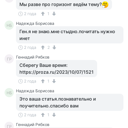
Мы разве про горизонт ведём тему?
2 года
1
Надежда Борисова
НБ
Ген.я не знаю.мне стыдно.почитать нужно
инет
2 года
2
Геннадий Рябков
ГР
Сберегу Ваше время:
https://proza.ru/2023/10/07/1521
2 года
1
Надежда Борисова
НБ
Это ваша статья.познавательно и
поучительно.спасибо вам
2 года
1
Геннадий Рябков
ГР