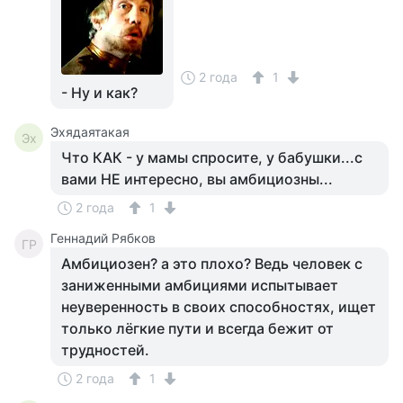
2 года
1
- Ну и как?
Эхядаятакая
Эх
Что КАК - у мамы спросите, у бабушки...с
вами НЕ интересно, вы амбициозны...
2 года
1
Геннадий Рябков
ГР
Амбициозен? а это плохо? Ведь человек с
заниженными амбициями испытывает
неуверенность в своих способностях, ищет
только лёгкие пути и всегда бежит от
трудностей.
2 года
1