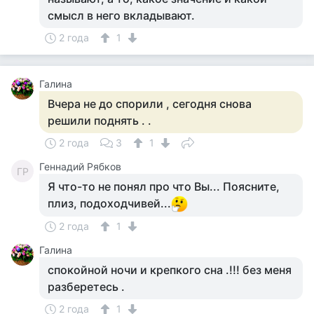
смысл в него вкладывают.
2 года
1
Галина
Вчера не до спорили , сегодня снова
решили поднять . .
2 года
3
1
Геннадий Рябков
ГР
Я что-то не понял про что Вы... Поясните,
плиз, подоходчивей...
2 года
1
Галина
спокойной ночи и крепкого сна .!!! без меня
разберетесь .
2 года
1