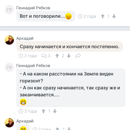
Геннадий Рябков
ГР
Вот и поговорили...
2 года
1
Аркадий
Сразу начинается и кончается постепенно.
2 года
3
2
Геннадий Рябков
ГР
- А на каком расстоянии на Земле виден
горизонт?
- А он как сразу начинается, так сразу же и
заканчивается....
2 года
1
Аркадий
2 года
2