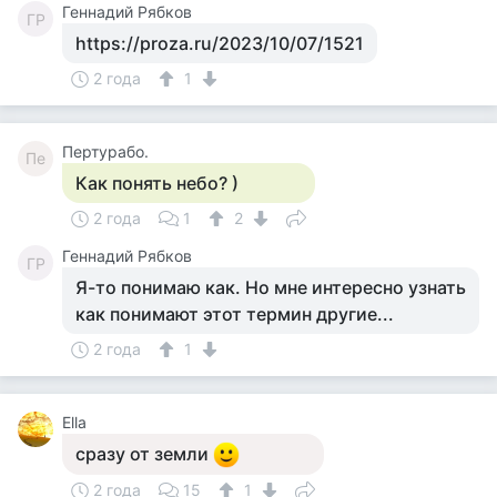
Геннадий Рябков
ГР
https://proza.ru/2023/10/07/1521
2 года
1
Пертурабо.
Пе
Как понять небо? )
2 года
1
2
Геннадий Рябков
ГР
Я-то понимаю как. Но мне интересно узнать
как понимают этот термин другие...
2 года
1
Ellа
сразу от земли
2 года
15
1