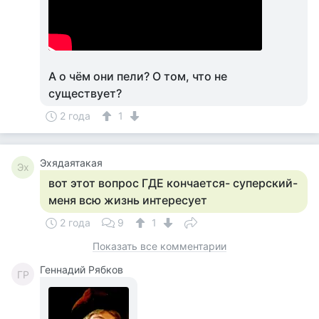
А о чём они пели? О том, что не
существует?
2 года
1
Эхядаятакая
Эх
вот этот вопрос ГДЕ кончается- суперский-
меня всю жизнь интересует
2 года
9
1
Показать все комментарии
Геннадий Рябков
ГР