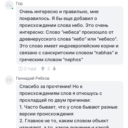
Гор
Го
Очень интересно и правильно, мне
понравилось. Я бы еще добавил о
происхождении слова небо. Это очень
интересно: Слово "небеса" произошло от
древнерусского слова "небо" или "небесо".
Это слово имеет индоевропейские корни и
связано с санскритским словом "nabhas" и
греческим словом "nephos"
2 года
2
Геннадий Рябков
ГР
Спасибо за прочтение! Но к
происхождениям слов я отношусь с
прохладцей по двум причинам:
1. Часто бывает, что у слов бывают разные
версии происхождения
2. Главное не то, каким словом объект
называют, а то, какое значение и какой