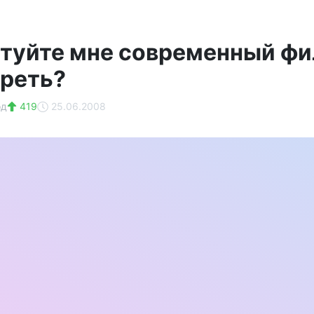
туйте мне современный фи
реть?
од
419
25.06.2008