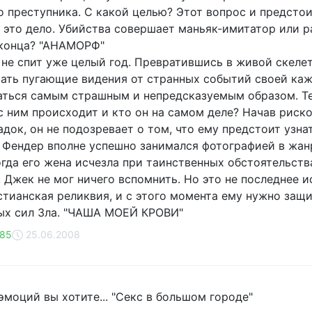
о преступника. С какой целью? Этот вопрос и предсто
 это дело. Убийства совершает маньяк-имитатор или р
 конца? "АНАМОРФ"
не спит уже целый год. Превратившись в живой скелет,
чать пугающие видения от странных событий своей каж
аться самым страшным и непредсказуемым образом. Теп
 с ним происходит и кто он на самом деле? Начав рис
адок, он не подозревает о том, что ему предстоит узна
 Фендер вполне успешно занимался фотографией в жан
огда его жена исчезла при таинственных обстоятельств
 Джек не мог ничего вспомнить. Но это не последнее и
стианская реликвия, и с этого момента ему нужно защ
ых сил Зла. "ЧАША МОЕЙ КРОВИ"
185
25.06.2008
эмоций вы хотите... "Секс в большом городе"