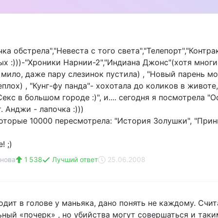
чка обстрела","Невеста с того света","Телепорт","Контра
х :)))-"Хроники Нарнии-2","Индиана Джонс"(хотя многи
 мило, даже пару слезинок пустила) , "Новый парень мо
плох) , "Кунг-фу панда"- хохотала до коликов в животе
екс в большом городе :)", и.... сегодня я посмотрела "
. Анджи - лапочка :)))
оторые 10000 пересмотрела: "История Золушки", "Принц
! ;)
нова
1 538
Лучший ответ
25.06.2008
одит в голове у маньяка, дано понять не каждому. Счи
ьный «почерк» , но убийства могут совершаться и так