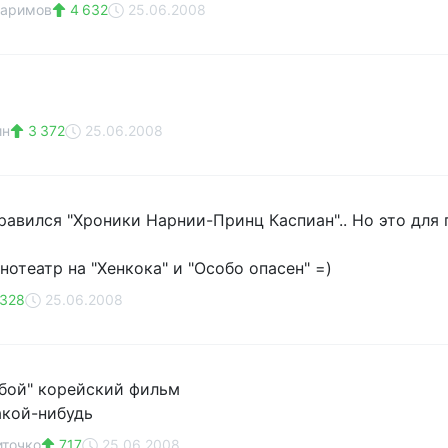
каримов
4 632
25.06.2008
ин
3 372
25.06.2008
равился "Хроники Нарнии-Принц Каспиан".. Но это для 
нотеатр на "Хенкока" и "Особо опасен" =)
 328
25.06.2008
бой" корейский фильм
акой-нибудь
иточко
717
25.06.2008