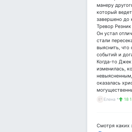
манеру другог
который ведет
завершено до
Тревор Резник 
Он устал отли
стали пересек
выяснить, что
событий и дог
Когда-то Джек
изменилась, к
невыясненным,
оказалась хри
могущественн
Елена *
18 
Е*
Смотря каких 