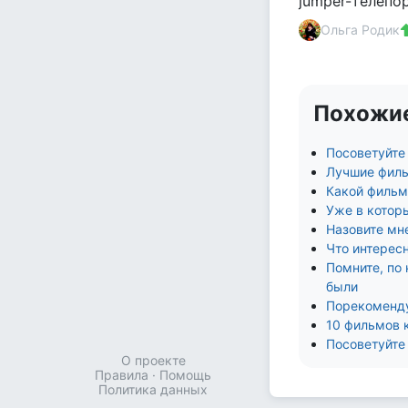
jumper-телепо
Ольга Родик
Похожи
Посоветуйте 
Лучшие филь
Какой фильм
Уже в котор
Назовите мн
Что интересн
Помните, по 
были
Порекоменду
10 фильмов 
Посоветуйте
О проекте
Правила
·
Помощь
Политика данных