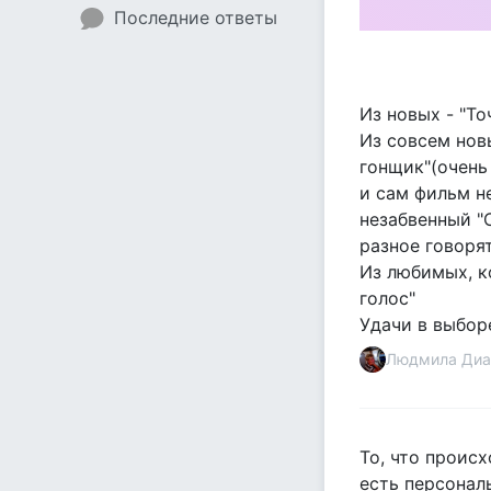
Последние ответы
Из новых - "То
Из совсем новы
гонщик"(очень
и сам фильм не
незабвенный "С
разное говорят
Из любимых, к
голос"
Удачи в выборе
Людмила Диа
То, что происх
есть персонал