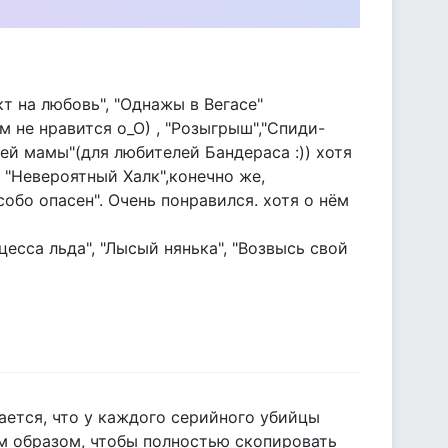
кт на любовь", "Однажы в Вегасе"
м не нравится о_О) , "Розыгрыш","Спиди-
ей мамы"(для любителей Бандераса :)) хотя
, "Невероятный Халк",конечно же,
Особо опасен". Очень понравился. хотя о нём
есса льда", "Лысый нянька", "Возвысь свой
тается, что у каждого серийного убийцы
им образом, чтобы полностью скопировать