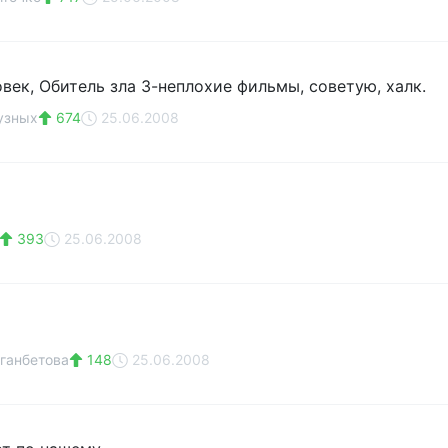
век, Обитель зла 3-неплохие фильмы, советую, халк.
узных
674
25.06.2008
393
25.06.2008
ганбетова
148
25.06.2008