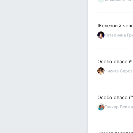
Железный чело
Катеринка Гр
Особо опасен!!
Никита Серов
Особо опасен™
Гаухар Бекма