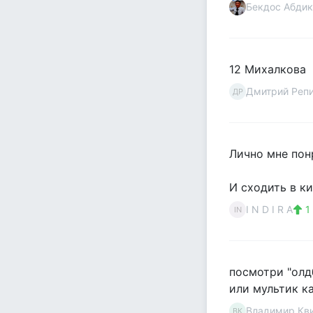
Бекдос Абди
12 Михалкова
Дмитрий Реп
ДР
Лично мне пон
И сходить в ки
I N D I R A
1
IN
посмотри "олд
или мультик к
Владимир Кв
ВК