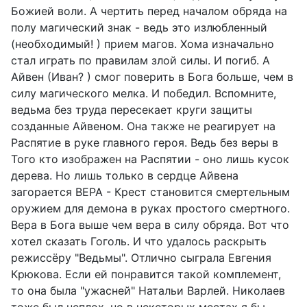
Божией воли. А чертить перед началом обряда на
полу магический знак - ведь это излюбленный
(необходимый! ) прием магов. Хома изначально
стал играть по правилам злой силы. И погиб. А
Айвен (Иван? ) смог поверить в Бога больше, чем в
силу магического мелка. И победил. Вспомните,
ведьма без труда пересекает круги защиты
созданные Айвеном. Она также не реагирует на
Распятие в руке главного героя. Ведь без веры в
Того кто изображен на Распятии - оно лишь кусок
дерева. Но лишь только в сердце Айвена
загорается ВЕРА - Крест становится смертельным
оружием для демона в руках простого смертного.
Вера в Бога выше чем вера в силу обряда. Вот что
хотел сказать Гоголь. И что удалось раскрыть
режиссёру "Ведьмы". Отлично сыграла Евгения
Крюкова. Если ей понравится такой комплемент,
то она была "ужасней" Натальи Варлей. Николаев