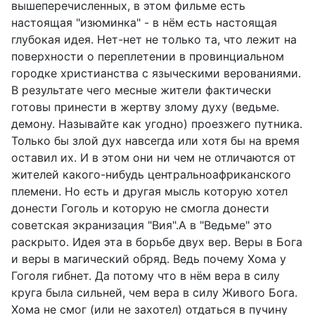
вышеперечисленных, в этом фильме есть
настоящая "изюминка" - в нём есть настоящая
глубокая идея. Нет-нет не только та, что лежит на
поверхности о переплетении в провинциальном
городке христианства с языческими верованиями.
В результате чего месные жители фактически
готовы принести в жертву злому духу (ведьме.
демону. Называйте как угодно) проезжего путника.
Только бы злой дух навсегда или хотя бы на время
оставил их. И в этом они ни чем не отличаются от
жителей какого-нибудь центральноафриканского
племени. Но есть и другая мысль которую хотел
донести Гоголь и которую не смогла донести
советская экранизация "Вия".А в "Ведьме" это
раскрыто. Идея эта в борьбе двух вер. Веры в Бога
и веры в магический обряд. Ведь почему Хома у
Гоголя гибнет. Да потому что в нём вера в силу
круга была сильней, чем вера в силу Живого Бога.
Хома не смог (или не захотел) отдаться в пучину