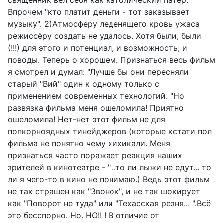
священник вёл себя как католический патер.
Впрочем "кто платит деньги - тот заказывает
музыку". 2)Атмосферу леденящего кровь ужаса
режиссёру создать не удалось. Хотя были, были
(!!!) для этого и потенциал, и возможность, и
поводы. Теперь о хорошем. Признаться весь фильм
я смотрел и думал: "Лучше бы они пересняли
старый "Вий" один к одному только с
применением современных технологий. "Но
развязка фильма меня ошеломила! Приятно
ошеломила! Нет-нет этот фильм не для
попкорноядных тинейджеров (которые кстати пол
фильма не понятно чему хихикали. Меня
признаться часто поражает реакция наших
зрителей в кинотеатре - "...то ли лыжи не едут... то
ли я чего-то в кино не понимаю.) Ведь этот фильм
не так страшен как "Звонок", и не так шокирует
как "Поворот не туда" или "Техасская резня... ".Всё
это бесспорно. Но. НО!! ! В отличие от