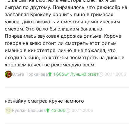
тоже был неплох. но в некоторых местах я бы
сыграл по другому. Понравилось, что режиссёр не
заставлял Крюкову корчить лицо в гримасах
ужаса, дико визжать и смеяться демоническим
смехом. Это было бы слишком банально.
Понравилась звуковая дорожка фильма. Короче
говоря не знаю стоит ли смотреть этот фильм
именно в кинотеатре, лично я не пожалел, что
сходил в кино, но хотя-бы посмотреть на диске в
хорошем качестве рекомендую всем.
Ольга Порхачева
1 605
Лучший ответ
30.11.2006
незнайку сматреа круче намного
Руслан Бахшиев
43 066
30.11.2006
РБ