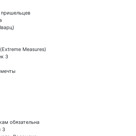
 пришельцев
а
Шварц)
(Extreme Measures)
к 3
 мечты
кам обязательна
 3