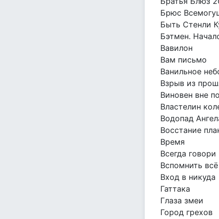
Братья Блюз 2
Брюс Всемогу
Быть Стенли 
Бэтмен. Начал
Вавилон
Вам письмо
Ванильное неб
Взрыв из прош
Виновен вне п
Властелин кол
Водопад Ангел
Восстание пла
Время
Всегда говори 
Вспомнить всё
Вход в никуда
Гаттака
Глаза змеи
Город грехов