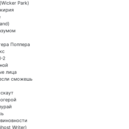
Wicker Park)
ькирия
е
land)
азумом
тера Поппера
кс
1-2
мной
ые лица
 если сможешь
йскаут
ногерой
мурай
жь
евиновности
host Writer)