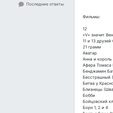
Последние ответы
Фильмы:
12
«V» значит Ве
11 и 13 друзей
21 грамм
Аватар
Анна и король
Афера Томаса 
Бенджамин Ба
Бесстрашный 
Битва у Красно
Близнецы (Шв
Бобби
Бойцовский к
Борн 1, 2 и 4