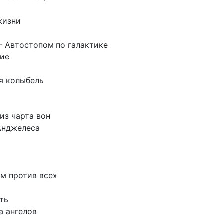
жизни
- Автостопом по галактике
ние
я колыбель
 из чарта вон
Анджелеса
м против всех
ть
а ангелов