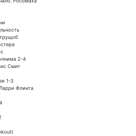
чало. Росомаха
ни
льность
 трущоб
стера
рс
олнима 2-4
сис Смит
ее 1-3
Ларри Флинта
й
2
okout)