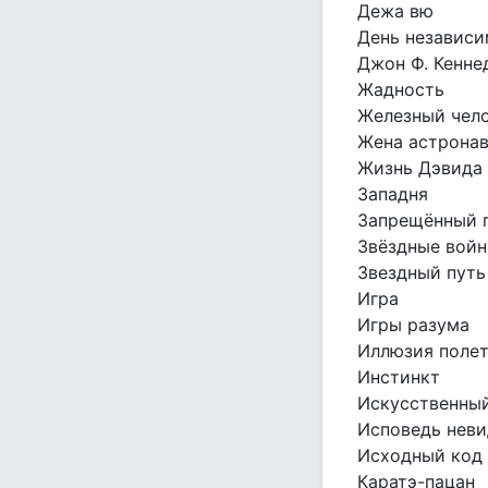
Дежа вю
День независ
Джон Ф. Кенне
Жадность
Железный чело
Жена астрона
Жизнь Дэвида 
Западня
Запрещённый 
Звёздные войн
Звездный путь
Игра
Игры разума
Иллюзия поле
Инстинкт
Искусственны
Исповедь нев
Исходный код
Каратэ-пацан