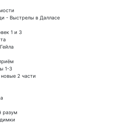
имости
ди - Выстрелы в Далласе
век 1 и 3
вта
Гейла
приём
ы 1-3
 новые 2 части
та
й разум
идимки