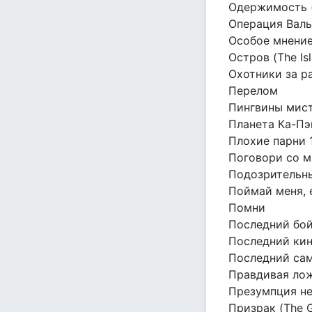
Одержимость (
Операция Вал
Особое мнени
Остров (The Is
Охотники за р
Перелом
Пингвины мис
Планета Ка-Пэ
Плохие парни 
Поговори со 
Подозрительн
Поймай меня,
Помни
Последний бо
Последний ки
Последний са
Правдивая ло
Презумпция н
Призрак (The G