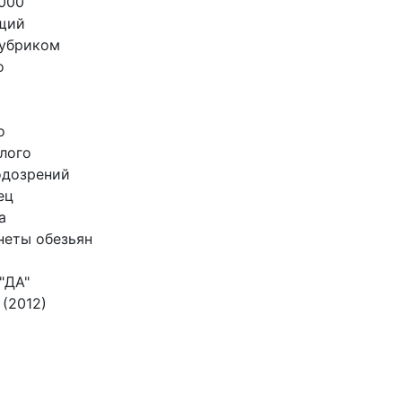
000
щий
Кубриком
о
о
лого
одозрений
ец
а
неты обезьян
"ДА"
 (2012)