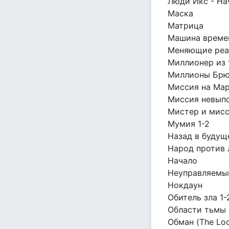
Люди Икс - На
Маска
Матрица
Машина време
Меняющие реа
Миллионер из
Миллионы Брю
Миссия на Ма
Миссия невып
Мистер и мис
Мумия 1-2
Назад в будущ
Народ против 
Начало
Неуправляемы
Нокдаун
Обитель зла 1-
Области тьмы
Обман (The Lo