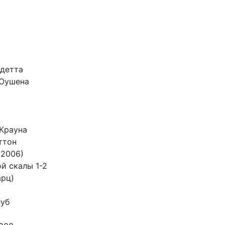
ндетта
 Оушена
Крауна
ттон
(2006)
й скалы 1-2
арц)
луб