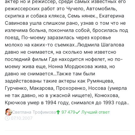
актер но и режиссер, среди самых известных его
режиссерских работ это Чучело, Автомобиль,
скрипка и собака клякса, Семь нянек., Екатерина
Савинова ушла слишком рано, узнав о том что не
излечима больна, покончила собой, бросилась под
поезд, По-моему заразилась через коровье
молоко на каких-то съемках..Людмила Шагалова
давно не снимается, на сколько мне изветсно
последний фильм Где находится нофелет, но по-
моему жива еще, Нонна Мордюкова жива, но
давно не снимается...Также там были
задействованы такие актеры как Румянцева,
Гурченко, Макарова, Прохоренко, Носова (умерла
не так давно, но в ужасной нищете), Конюхова,
Крючков умер в 1994 году, снимался до 1993 года..
Светлана Трофимова
97 479
Лучший ответ
07.10.2007