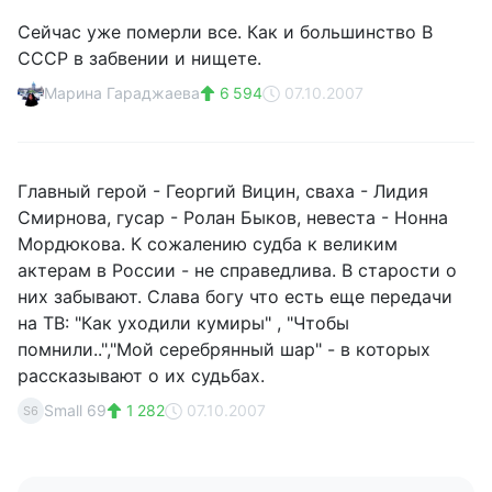
Сейчас уже померли все. Как и большинство В
СССР в забвении и нищете.
Марина Гараджаева
6 594
07.10.2007
Главный герой - Георгий Вицин, сваха - Лидия
Смирнова, гусар - Ролан Быков, невеста - Нонна
Мордюкова. К сожалению судба к великим
актерам в России - не справедлива. В старости о
них забывают. Слава богу что есть еще передачи
на ТВ: "Как уходили кумиры" , "Чтобы
помнили..","Мой серебрянный шар" - в которых
рассказывают о их судьбах.
Small 69
1 282
07.10.2007
S6